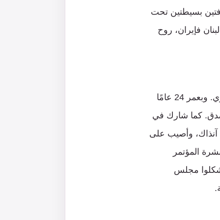
فتين بسيطتين تحت
بنان فإيران، روح
تلقى شمران دروس المنطق والتفسير والفلسفة عند السيد طالقاني والشهيد مطهري. وبعمر 24 عامًا
سقوط حكومة الدكتور مصدق. كما شارك في
 آنذاك، وأصيب على
نشرة المؤتمر
ا كان الدكتور شمران واحدًا من 14 شخصًا شكلوا مجلس
.