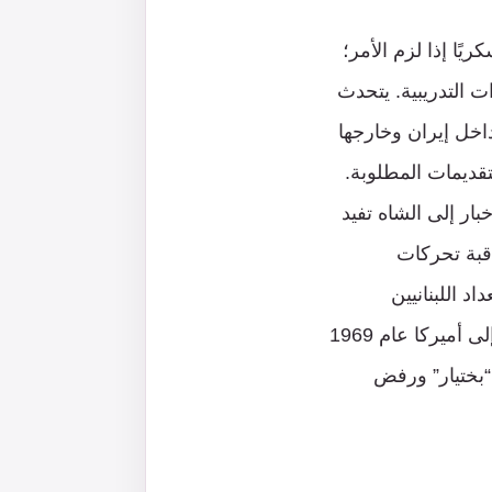
ا إذا لزم الأمر؛
أول عن الدورات التدريبية. يتحدث
خل إيران وخارجها
قديمات المطلوبة.
بسبب تسرب أخبار إلى الشاه تفيد
قبة تحركات
 لبنان عام 1967 حيث وجد استعداد اللبنانيين
لاستضافة حركة المعارضين الإيرانيين وامدادهم بالتسهيلات. لكنه ما لبث أن غادرها إلى أميركا عام 1969
 “بختيار” ورفض