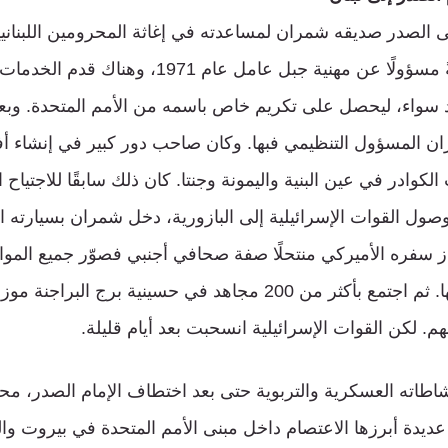
الصدر صديقه شمران لمساعدته في إغاثة المحرومين اللبناني
المقاومة؛ فعينه بدايةً مسؤولًا عن مهنية جبل عامل عام
سواء، ليحصل على تكريم خاص باسمه من الأمم المتحدة. وب
 المسؤول التنظيمي فبها. وكان صاحب دور كبير في إنشاء أف
ب الكوادر في عين البنية واليمونة وجنتا. كان ذلك سابقًا للاجتياح 
ياح ووصول القوات الإسرائيلية إلى البازورية، دخل شمران بسيارته
ز سفره الأميركي منتحلًا صفة صحافي أجنبي فصوّر جميع المواق
ووضع خطة لمهاجمتها. ثم اجتمع بأكثر من 200 مجاهد في حسينية برج البراج
هم. لكن القوات الإسرائيلية انسحبت بعد أيام قليلة.
طاته العسكرية والتربوية حتى بعد اختطاف الإمام الصدر، مح
دة أبرزها الاعتصام داخل مبنى الأمم المتحدة في بيروت وال