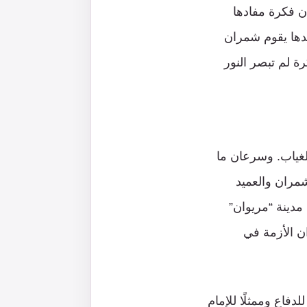
 فكرة مفادها
دها يقوم شمران
ة لم تبصر النور
 عام 1979، عاد شمران إليها بعد 22 عامًا من الغياب. وسرعان ما
شمران والعميد
مدينة “مريوان”
ن الأزمة في
فاع وممثلًا للإمام