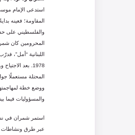
استدعى الإمام موسى 
والفلسطيني على حد 
المحرومين كان شمران
اللبنانية “أمل”، فدرّ
1978. بعد الاجت
المحتلة مستعملًا جوا
والمسؤوليات فيما بين
استمر شمران في نشا
عبر طرق ونشاطات عدي