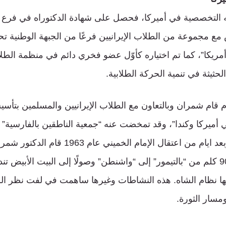
التخصصية في أميركا، فحصل على شهادة الدكتوراه في فرع الا
 مع مجموعة من الطلاب الإيرانيين فرعًا من الجبهة الوطنية ت
 أمريكا”، كما تم اختياره كأوّل عضو فخري دائم في منظمة الطلا
حثيثة في تنمية الحركة الطلابية.
ي أوائل سنة 1960م قام شمران وبالتعاون مع الطلاب الإيرانيين والمسلمين ب
أميركا وكندا”، وقد تمخضت عنه “جمعية الناطقين بالفارسية” ل
للطلاب الجامعيين. وبعد ايام من اعتقال الإمام 
واسعة منها مسيرة 90 كلم من “بالتيمور” إلى “واشنطن” وصولًا إلى البيت الأبيض ت
بها نظام الشاه. هذه النشاطات وغيرها ساهمت في لفت نظر الر
ومسار الثورة.