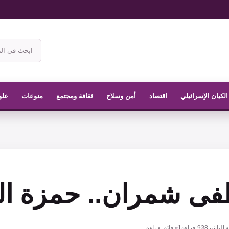
ابحث
في
موقع
الناشر
الكيان الإسرائيلي
اقتصاد
أمن وسلاح
ثقافة ومجتمع
منوعات
علو
ى شمران.. حمزة ال
 الناشر
928
قراءة
1 دقائق قراءة