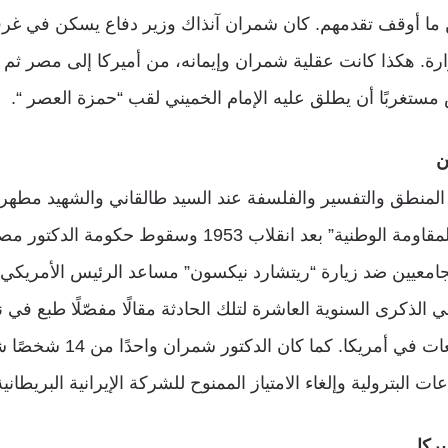
ما أوقف تقدمهم. كان شمران آنذاك وزير دفاع يسكن في غر
رة. هكذا كانت عقلية شمران وإيمانه، من أميركا إلى مصر ثم ل
 مستغربًا أن يطلق عليه الإمام الخميني لقب “حمزة العصر “.
ن
التحق بلجنة “حركة المقاومة الوطنية” بعد انقلاب 1953 و
جامعيين ضد زيارة “ريتشارد نيكسون” مساعد الرئيس الأمريكي
الذكرى السنوية العاشرة لتلك الحادثة مقالًا مفصّلًا طبع في 
الدولي لطلاب الجامعات في أمريكا. كم
ات البترولية وإلغاء الامتياز الممنوح للشركة الإيرانية البريطانية
ركا