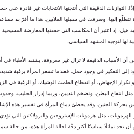
ًا. التوازنات الدقيقة التي أنتجتها الانتخابات غير قادرة على 
تتطلّع إليها، وصرفت في سبيلها الملايين. هذا ما أقرّ به مساعد
يد هيل، إذ اعتبر أن المكاسب التي حققتها المعارضة المسيحية 
ية لها لتوجيه المشهد السياسي.
ن أن الأسباب الدقيقة لا تزال غير معروفة، يشتبه الأطباء في أ
 إلى التفكير في وجود حمل. فعندما تشعر المرأة برغبة شديد
 تكرار الإجهاض، أو انقطاع الطمث الوشيك، أو الرغبة في الزو
ل انتفاخ البطن، وتضخم الثديين، وربما إدرار الحليب، وحدوث 
 بحركة الجنين. وقد يخطئ دماغ المرأة في تفسير هذه الإشا
 الهرمونات، مثل هرمونات الإستروجين والبرولاكتين التي تؤد
كن أن نجد تماثلًا سياسيًا أكثر دقّة لحالة المرأة هذه، من حالة س