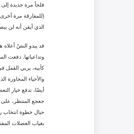
فلجأ مرة جديدة إلى ا
(للمفارقة مرة أخرى)
الذي أيقن أنه لن يبصر
قد يبدو النصّ أعلاه ه
وتداعياتها. دفعت الس
كأبيه، يربي القمل ف
والأحياء المجاورة ال
أيضًا، تدفع خيار ال
جعجع المنتظر، على ال
حيال خطوة انتخاب رئ
بغياب العضلات المفت