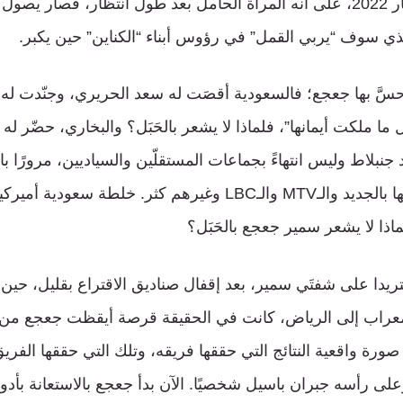
الخامس عشر من أيار 2022، على أنه المرأة الحامل بعد طول انتظار، فصار يص
ذي سوف “يربي القمل” في رؤوس أبناء “الكناين” حين يكبر.
َّ بها جعجع؛ فالسعودية أقصَت له سعد الحريري، وجنّدت له دار
ما ملكت أيمانها”، فلماذا لا يشعر بالحَبَل؟ والبخاري، حضّر له س
د جنبلاط وليس انتهاءً بجماعات المستقلّين والسياديين، مرورًا ب
“بلا زغرة” طبعًا، وزيّنها بالجديد والـMTV والـLBC وغيرهم كثر. خلطة 
لماذا لا يشعر سمير جعجع بالحَبَل؟
تريدا على شفتَي سمير، بعد إقفال صناديق الاقتراع بقليل، حين ك
عراب إلى الرياض، كانت في الحقيقة قرصة أيقظت جعجع من أ
رة واقعية النتائج التي حققها فريقه، وتلك التي حققها الفري
وعلى رأسه جبران باسيل شخصيًا. الآن بدأ جعجع بالاستعانة بأدو