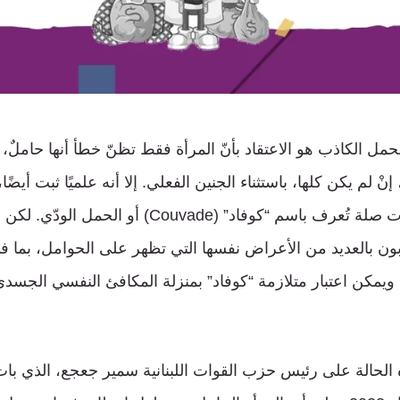
حمل الكاذب هو الاعتقاد بأنّ المرأة فقط تظنّ خطأ أنها حاملٌ،
 لم يكن كلها، باستثناء الجنين الفعلي. إلا أنه علميًا ثبت أيضً
يعانون من ظاهرة ذات صلة تُعرف باسم “كوفاد” (Couvade) 
بون بالعديد من الأعراض نفسها التي تظهر على الحوامل، بما ف
. ويمكن اعتبار متلازمة “كوفاد” بمنزلة المكافئ النفسي الجسدي
 الحالة على رئيس حزب القوات اللبنانية سمير جعجع، الذي بات