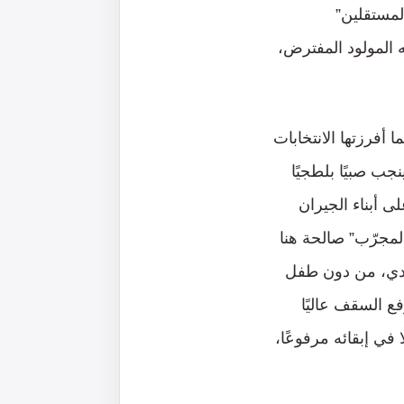
لمستقلين”
 المولود المفترض،
ا أفرزتها الانتخابات
جب صبيًا بلطجيًا
 أبناء الجيران
المجرّب” صالحة هنا
عودي، من دون طفل
فع السقف عاليًا
ي إبقائه مرفوعًا،