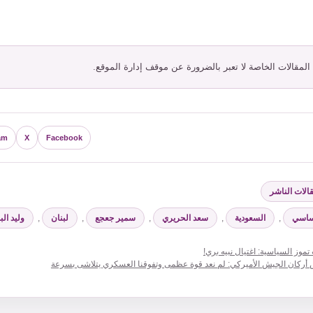
 المقالات الخاصة لا تعبر بالضرورة عن موقف إدارة الموقع.
am
X
Facebook
يفات
الات الناشر
وم
ساسي
,
السعودية
,
سعد الحريري
,
سمير جعجع
,
لبنان
,
وليد ال
موز السياسية: اغتيال نبيه بري!
أركان الجيش الأميركي: لم نعد قوة عظمى وتفوقنا العسكري يتلاشى بسرعة