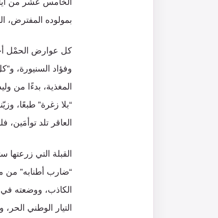
بمولوده المفترض، ال
كل عوارض الحمْل أحس
وفؤاد السنيورة، و”كل 
المغذية، بدءًا من ولي
العاقر تلد توأمَين، ف
القبلة التي زرعتها س
“ضارب أطنابه” من م
الكاذب، ووضعته في صو
التيار الوطني الحر، 