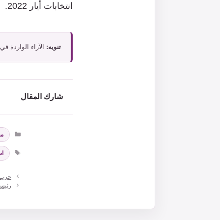
انتخابات أيار 2022.
تنويه:
الآراء الواردة في
شارك المقال
التصن
مق
الوس
ا
حرب ت
رئيس 