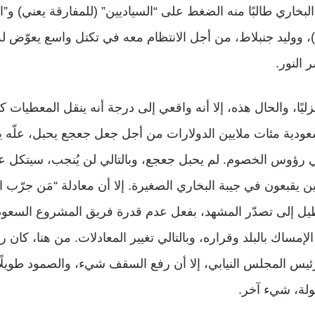
لبخاري طالبًا منه الضغط على “السياديين” (للمفارقة يعني) و”ا
، ووليد جنبلاط، من أجل الانتظام معه في تكتل واسع يعوّض له
 النور.
زليًا، والحال هذه، إلا أنه واقعي إلى درجة أنه ينقل المعطيات كم
عودية مئات ملايين الدولارات من أجل جعل جعجع يحبل، علّه ين
ي رؤوس الخصوم. لم يحبل جعجع، وبالتالي لن يُنجب، سيتكل على
ذين يقبعون في جيبة البخاري الصغيرة. إلا أن معادلة “مَن جرّب 
تعطيل إلى تصدّر المشهد، بفعل عدم قدرة فريق المشروع الس
إمساك بالبلد وقراره، وبالتالي تغيير المعادلات. من هنا، كان ر
يس المجلس النيابي، إلا أن رفع السقف شيء، والصمود طويلًا ف
ولة، شيء آخر.