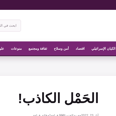
ابحث
في
موقع
الناشر
الكيان الإسرائيلي
اقتصاد
أمن وسلاح
ثقافة ومجتمع
منوعات
علو
الحَمْل الكاذب!
أيار 23, 2022
حمزة الخنسا
998
قراءة
1 دقائق قراءة