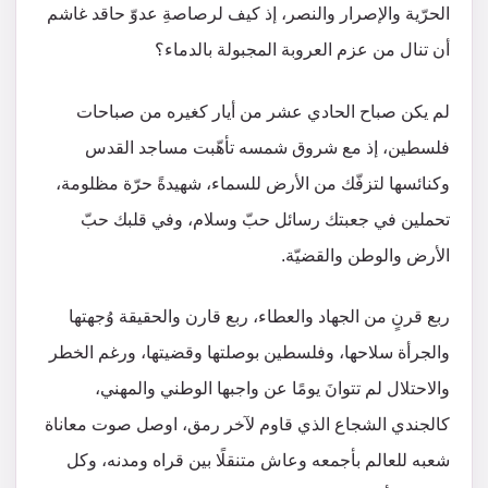
الحرّية والإصرار والنصر، إذ كيف لرصاصةِ عدوّ حاقد غاشم
أن تنال من عزم العروبة المجبولة بالدماء؟
لم يكن صباح الحادي عشر من أيار كغيره من صباحات
فلسطين، إذ مع شروق شمسه تأهّبت مساجد القدس
وكنائسها لتزفّك من الأرض للسماء، شهيدةً حرّة مظلومة،
تحملين في جعبتك رسائل حبّ وسلام، وفي قلبك حبّ
الأرض والوطن والقضيّة.
ربع قرنٍ من الجهاد والعطاء، ربع قارن والحقيقة وُجهتها
والجرأة سلاحها، وفلسطين بوصلتها وقضيتها، ورغم الخطر
والاحتلال لم تتوانَ يومًا عن واجبها الوطني والمهني،
كالجندي الشجاع الذي قاوم لآخر رمق، اوصل صوت معاناة
شعبه للعالم بأجمعه وعاش متنقلًا بين قراه ومدنه، وكل