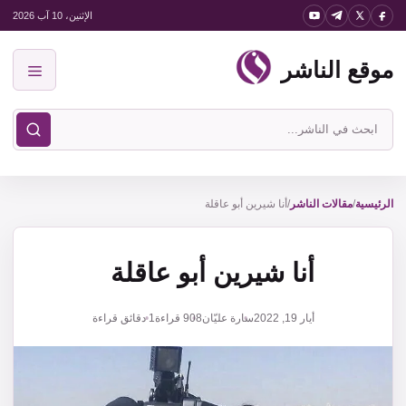
نتقل
الإثنين، 10 آب 2026
لى
موقع الناشر
لمحتوى
القائمة
ابحث
في
موقع
الناشر
الرئيسية
/
مقالات الناشر
/
أنا شيرين أبو عاقلة
أنا شيرين أبو عاقلة
أيار 19, 2022
سارة عليّان
908
قراءة
1 دقائق قراءة