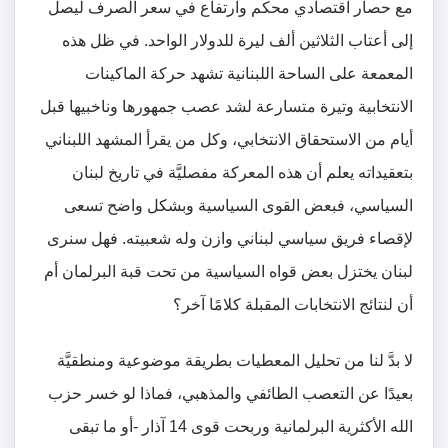
مع حصار اقتصادي محكم وارتفاع في سعر الصرف ليصل
إلى أعتاب الثلاثين ألف ليرة للدولار الواحد. في ظل هذه
المعمعة على الساحة اللبنانية تشهد حركة الماكينات
الانتخابية وتيرة متسارعة لشد عصب جمهورها وناخبيها قبل
أيام من الاستحقاق الانتخابي، وكل من يقرأ المشهد اللبناني
بتعقيداته يعلم أن هذه المعركة مفصليَّة في تاريخ لبنان
السياسي، فبعض القوى السياسية وبشكل واضح تسعى
لإقصاء فريق سياسي لبناني وازن وله شعبيته. فهل سنرى
لبنان يختزل بعض قواه السياسية من تحت قبة البرلمان أم
أن لنتائج الانتخابات المقبلة كلامًا آخر؟
لا بدَّ لنا من تحليل المعطيات بطريقة موضوعية ومنطقيَّة
بعيدًا عن التعصب الطائفي والمذهبي، فماذا لو خسر حزب
الله الأكثرية البرلمانية وربحت قوى 14 آذار -أو ما تبقى