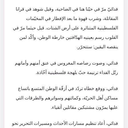
فدائيّ مرّ في حيّنا هنا في الضاحية، وقيل شوهد في قرانا
المقاتلة، وشرب قهوة ما بعد الإفطار في المخيّمات
الفلسطينية المتناثرة على أرض الشتات. قيل حيثما مرّ في
القلوب رسم بعينيه الهدّافتين خارطة الوطن، وأكّد لمن
ينقصه اليقين: ستتحرّر.
فدائي، وصوت رصاصه المغروس في عنق أمنهم وأمانهم
رتّل الفداء ترنيمة حبّ بلهجة فلسطينية أخّاذة.
فدائي، ووقع خطاه تردّد في أزقّة الوطن المتسع باتساع
مساكن أهل الحريّة، وكمائنهم وسواترهم والطرقات التي
عليها يمرّون مشتبكين مقاتلين أتقياء.
فدائي، أعاد تنظيم مسارات الأحداث ومسيرات التحرير نحو