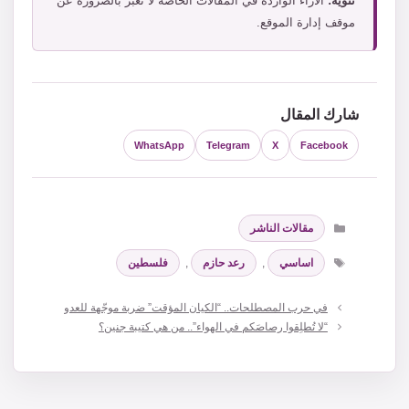
تنويه:
الآراء الواردة في المقالات الخاصة لا تعبر بالضرورة عن
موقف إدارة الموقع.
شارك المقال
WhatsApp
Telegram
X
Facebook
التصنيفات
مقالات الناشر
الوسوم
اساسي
,
رعد حازم
,
فلسطين
في حرب المصطلحات.. “الكيان المؤقت” ضربة موجّهة للعدو
“لا تُطلِقوا رصاصَكم في الهواء”.. من هي كتيبة جنين؟