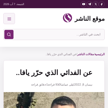
نتقل
الجمعة، 7 آب 2026
لى
موقع الناشر
لمحتوى
القائمة
ابحث
في
موقع
الناشر
الرئيسية
/
مقالات الناشر
/
عن الفدائي الذي حرّر يافا..
عن الفدائي الذي حرّر يافا..
نيسان 8, 2022
ليلى عماشا
910
قراءة
1 دقائق قراءة