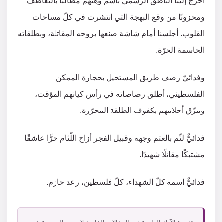
أخرج إلينا النّاطق الرسمي باسم وهنهم مطالبًا بالتعاطف
ومحزونًا من وقع البهجة التي انتشرت في كلّ مساحات
القلوب. أجلسنا أمام شاشة صنعها بروحه المقاتلة، وبطلقاته
الحاسمة الحرّة.
وفدائيّ رصف طريق المستحيل بحجارة الممكن
الفلسطيني، أطلق رصاصاته في رأس كيانهم المؤقت،
ومزّق أحلامهم بكفوف الطلقة المحرّرة.
فدائيٌّ لثّم بالعتم وجهه وقبيل الفجر أزاح اللّثام حرًّا عاشقًا
مشتبكًا مقاتلًا شهيدًا.
فدائيٌّ اسمه كلّ الشهداء، كلّ فلسطين، رعد حازم.