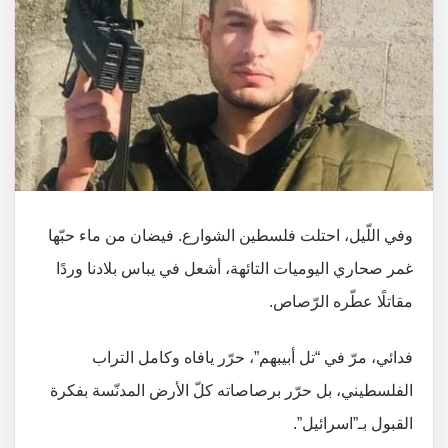
وفي اللّيل، احتلت فلسطين الشوارع. فيضان من ماء حبّها
غمر صحاري اليوميات التائهة، أشعل في يباس بلادنا وردًا
مقاتلًا عطّره الرّصاص.
فدائي، مرّ في “تل أبيبهم”، حرّر يافاه وكامل التراب
الفلسطيني، بل حرّر برصاصاته كلّ الأرض المدنّسة بفكرة
القبول بـ”اسرائيل”.