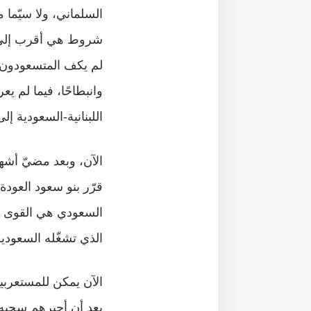
السلماني، ولا سيّما
شروط هي أقرب إلى ا
لم يكف المتسعودون في
وانبطاحًا، فيما لم ي
اللبنانية-السعودية إل
الآن، وبعد مضيّ أش
قرّر بنو سعود العودة
السعودي هي القوى ال
الذي تشغّله السعودي
الآن يمكن للمستعربين
بعد أن أجبرهم سحبه ع