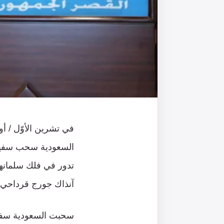
في تشرين الأوّل / أ
السعودية سحب سفيرها
تدور في فلك سلمانها إ
آنذاك جورج قرداحي ا
سحبت السعودية سفيره