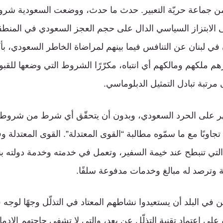
 من جماعة حريّة التعبير. حدث ما حدث، ووضعت السعودية شروطًا
لابتزاز السياسي الدال على حجم العجز السعودي في المنطقة
 لبنان عن التنافس فيما بينهم لمراضاة الخاطر السعودي، بأكثر 
عرهم ملكهم ومالكهم أي انتباه، مكرّرًا الشروط التي وضعها للقبو
ى مرتبة تبادل التمثيل الدبلوماسي.
هر على الحرد السعودي، وبدون أن يتحقّق أي شرط من شروط ال
 تجاوبًا مع ما سمّوه مطالبة “القوى المعتدلة”. القوى المعتدل
تي تنبطح عند خيمة السفير، وتعمل في خدمته وخدمة دولته بن
ة وترصد له مبالغ وخدمات مدفوعة سلفًا.
 في البلد أن يستعيدوا نشاطهم المعتاد في التذلّل وجهًا لوجه
لى اعتماد تقنية التذلّل عن بعد، والتي لا تشفي حاجتهم الإدمان