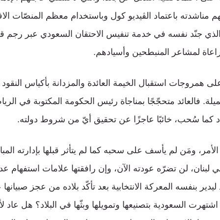
هم مناشدته باعتماد الڤيديو كول وباستخدام معظم المنصّات الاف
ي الذي جنّد نفسه في خدمة تنفيس الاحتقان السعودي عبر رجم ق
مراعاة لمشاعر المنبطحين وأسيادهم.
على همروجات استقبال الخيمة العائدة والمزدانة بأكياس النقو
يلة. فالعائد متحجّجًا بمناجاة رئيس الحكومة المكتوبة في الرياض
د كما سُحب، خائبًا عاجزًا عن تحقيق أيّ من شروط دولته.
الأمر، ومَن لم يأسف على سحبه كما لم يتأثر قبلها بإدارته المب
لبنان، لن تضرّه عودته الآن، وإن رافقتها علامات استفهام عد
يدير بنفسه المعركة الانتخابية بعد تأكّد بلاده من عجز صبيانها 
شتهرت السعودية بتصنيعها وتمويلها وبثّها في البلاد؟ هل عاد لأن 