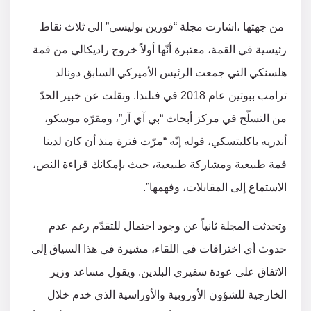
من جهتها ،اشارت مجلة “فورين بوليسي” الى ثلاث نقاط
رئيسية في القمة، معتبرة أنّها أولاً خروج راديكالي من قمة
هلسنكي التي جمعت الرئيس الأميركي السابق دونالد
ترامب ببوتين عام 2018 في فنلندا. ونقلت عن خبير الحدّ
من التسلّح في مركز أبحاث “بي آي آر”، ومقرّه موسكو،
أندريه باكليتسكي، قوله إنّه “مرّت فترة منذ أن كان لدينا
قمة طبيعية ومشاركة طبيعية، حيث بإمكانك قراءة النص،
الاستماع إلى المقابلات، وفهمها”.
وتحدثت المجلة ثانياً عن وجود احتمال للتقدّم رغم عدم
حدوث أي اختراقات في اللقاء، مشيرة في هذا السياق إلى
الاتفاق على عودة سفيري البلدين. ويقول مساعد وزير
الخارجية للشؤون الأوروبية والأوراسية الذي خدم خلال