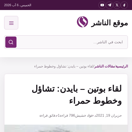
نتقل
الخميس، 6 آب 2026
لى
موقع الناشر
لمحتوى
القائمة
ابحث
في
موقع
الناشر
الرئيسية
/
مقالات الناشر
/
لقاء بوتين – بايدن: تشاؤل وخطوط حمراء
لقاء بوتين – بايدن: تشاؤل
وخطوط حمراء
حزيران 19, 2021
د. فؤاد خشيش
706
قراءة
1 دقائق قراءة