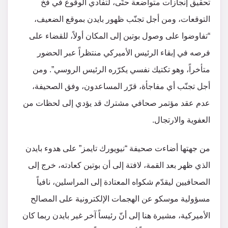
تحقيق إنجازات متواضعة حتّى، لتفادي الوقوع في فخ
التوقعات، ومن أجل تجنّب ظهور بايدن بموقع الضعيف،
“تفاوضوا على وصول بوتين إلى المكان أولاً، للقضاء على
فرصه في إبقاء الرئيس الأميركي منتظراً عبر الحضور
متأخراً، وهو تكتيك نفسي يكرّره الرئيس الروسي”. ومن
أجل تجنّب أي مفاجأة، قرّر المساعدون، وفق الصحيفة،
عدم عقد مؤتمر صحافي مشترك قد يؤدي إلى لحظات من
العفوية والارتجال.
من جهتها أضاءت صحيفة “نيويورك تايمز” على هدوء بايدن
الذي ظهر بعد القمة، لافتة إلى أن بوتين كعادته، خرج إلى
الصحافيين ليقدّم شكواه المعتادة إلى المراسلين، نافياً
مسؤولية موسكو عن الهجمات الإلكترونية على المصالح
الأميركية، مشيرة هنا إلى أنّ رئيساً آخر غير بايدن ربما كان