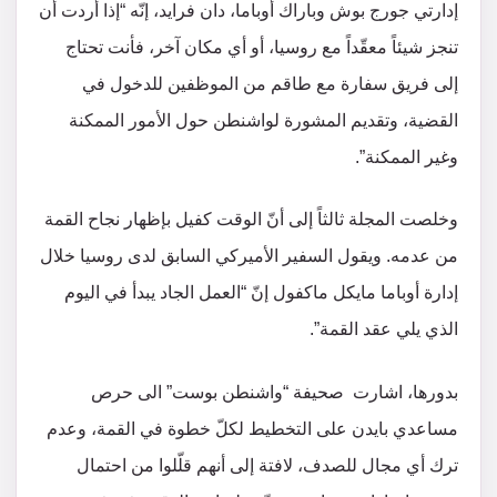
إدارتي جورج بوش وباراك أوباما، دان فرايد، إنّه “إذا أردت أن
تنجز شيئاً معقّداً مع روسيا، أو أي مكان آخر، فأنت تحتاج
إلى فريق سفارة مع طاقم من الموظفين للدخول في
القضية، وتقديم المشورة لواشنطن حول الأمور الممكنة
وغير الممكنة”.
وخلصت المجلة ثالثاً إلى أنّ الوقت كفيل بإظهار نجاح القمة
من عدمه. ويقول السفير الأميركي السابق لدى روسيا خلال
إدارة أوباما مايكل ماكفول إنّ “العمل الجاد يبدأ في اليوم
الذي يلي عقد القمة”.
بدورها، اشارت صحيفة “واشنطن بوست” الى حرص
مساعدي بايدن على التخطيط لكلّ خطوة في القمة، وعدم
ترك أي مجال للصدف، لافتة إلى أنهم قلّلوا من احتمال