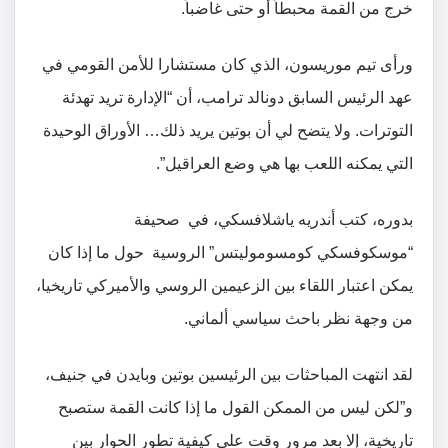
خرج من القمة محبطاً أو حتى غاضباً.
ورأى تيم موريسون، الذي كان مستشارا للأمن القومي في
عهد الرئيس السابق دونالد ترامب، أن “الإدارة تريد تهدئة
التوترات. ولا يتضح لي أن بوتين يريد ذلك… الأوراق الوحيدة
التي يمكنه اللعب بها هي وضع العراقيل”.
بدوره، كتب أندريه ياشلافسكي، في صحيفة
“موسكوفسكي كومسوموليتس” الروسية حول ما إذا كان
يمكن اعتبار اللقاء بين الزعيمين الروسي والأميركي تاريخيا،
من وجهة نظر باحث سياسي ألماني.
لقد انتهت المباحثات بين الرئيسين بوتين وبايدن في جنيف،
و”لكن ليس من الممكن القول ما إذا كانت القمة ستصبح
تاريخية، إلا بعد مرور وقت على كيفية تطور الحوار بين