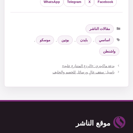
WhatsApp
Telegram
X
Facebook
التصنيفات
مقالات الناشر
الوسوم
اساسي
,
بايدن
,
بوتين
,
موسكو
,
واشنطن
بدعة ماكينزي: «الردع المتنازع عليه»
باسيل: سقف عالٍ ورسائل للخصم والحليف
موقع الناشر