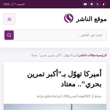
نتقل
الجمعة، 7 آب 2026
لى
موقع الناشر
لمحتوى
القائمة
ابحث
في
موقع
الناشر
الرئيسية
/
مقالات الناشر
/
أميركا تهوّل بـ”أكبر تمرين بحري”.. معتاد
أميركا تهوّل بـ”أكبر تمرين
بحري”.. معتاد
شباط 2, 2022
هيئة التحرير
1,258
قراءة
1 دقائق قراءة