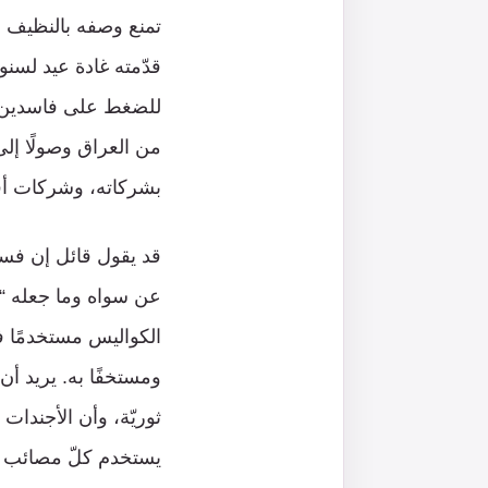
تمنع وصفه بالنظيف و
قدّمته غادة عيد لسنو
للضغط على فاسدين مثل
من العراق وصولًا إلى
بشركاته، وشركات أفر
قد يقول قائل إن فسا
عن سواه وما جعله “ع
الكواليس مستخدمًا ف
ومستخفًا به. يريد أن 
ثوريّة، وأن الأجندا
يستخدم كلّ مصائب ال