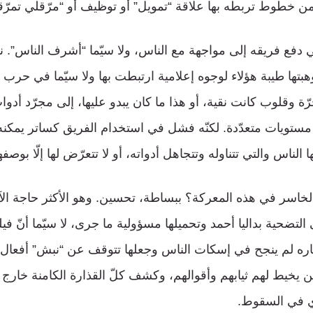
 من خطوط تربطه بها علاقة “تمويل” أو توظيف أو “مرّقلي تمرّق
فع فريقه إلى مواجهة مع الناس، ولا سيّما “أشرف الناس”. نج
وهبتها طيبة هؤلاء لوجوه إعلامية ارتبطت بها ولا سيّما في حرب 
 وقلوب كانت نقية، أو هذا ما كان يبدو عليها، إلى مجرّد أدوات 
ستويات متعدّدة. لكنّه فشل في استخدام الفريق كساتر يمكن
 الناس والتي تتناوله وتتجاهل أدواته، أو لا تتعرّض لها إلّا بوصفه
لخاسر في هذه المعركة؟ ببساطة، تحسين. وهو الأكثر حاجة الآن
لتضحية بداليا أحمد وتحميلها مسؤولية ما جرى، لا سيّما أنّ في
ره لم ينجح في إسكات الناس وجعلها تتوقف عن “نبش” أفعال ت
 يخيط لهم ثيابهم وأقوالهم، وكشف كلّ القذارة الكامنة خارج “
مادي في السقوط.