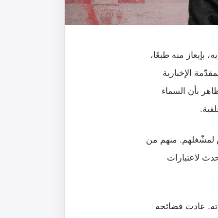
 بإيعاز منه طبعًا،
مقدّمة الإخبارية
تظاهر بأن السماء
فية.
لمشّغلهم. منهم من
حدث لاعتبارات
اته. عادت فضائحه