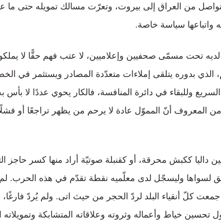
تواصل من العراق إلى بيروت، وتعرّت مسالك تمويله حتى ما عا
ته واتباعها سياسة خاصة.
لديه تحت مسمّى صحفيين وإعلاميين، لا عتب فهم حقًّا لا يملكون 
، الذي بدوره يتلقى إملاءات متعدّدة المصادر ويستثمر في ال
 السريع وللبقاء في دائرة المنافسة، فالكار يحوي عددًا لا بأس ب
ن المعروف أنّ المموّل عادة لا يرحم من يظهر تراجعًا أو فشلً
 داليا ككبش محرقة، أو كقنبلة صوتيّة أراد منها كسر حاجز الت
يق لسواها وليسجّل لدى معلّميه نقطة تقدّم في هذه الحرب. لم
ت كلّ أنقياء البلد لردّ الحجر من حيث اتى. ولم يُردّ فارغًا، ب
ول تحسين خياط وأعماله وثروته وعلاقاته المتشابكة وتمويلاته 