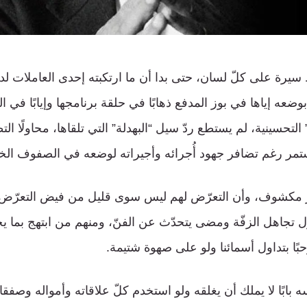
رة على كلّ لسان، حتى بدا أن ما ارتكبته إحدى العاملات لديه،
بوضعه إياها في بوز المدفع ذهابًا في حلقة برنامجها وإيابًا في ال
” التحسينية، لم يستطع ردّ سيل “البهدلة” التي تلقاها، محاولًا ال
تمر رغم تضافر جهود أُجرائه وأجيراته لوضعه في الصفوف الخل
مر مكشوف، وأن التعرّض لهم ليس سوى قليل من فيض التعرّض 
تجاهل الزفّة ومضى يتحدّث عن الفنّ، ومنهم من ابتهج بما ي
حبًا بتداول أسمائنا ولو على صهوة شتيمة.
بابًا لا يملك أن يغلقه ولو استخدم كلّ علاقاته وأمواله وصفق