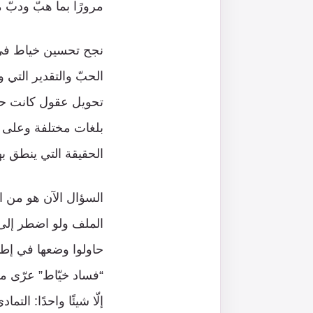
مرورًا بما هبّ ودبّ
نجح تحسين خياط في د
الحبّ والتقدير التي 
تحويل عقول كانت حرّة
بلغات مختلفة وعلى م
الحقيقة التي ينطق بها
السؤال الآن هو من ا
الملف ولو اضطر إلى ا
حاولوا وضعها في إطا
“فساد خيّاط” عرّى من
إلّا شيئًا واحدًا: الت