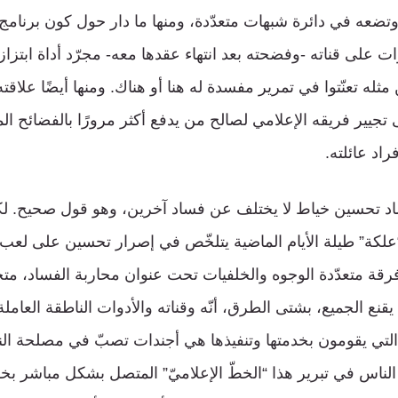
تضعه في دائرة شبهات متعدّدة، ومنها ما دار حول كون برنامج 
ات على قناته -وفضحته بعد انتهاء عقدها معه- مجرّد أداة ابتزا
ه تعنّتوا في تمرير مفسدة له هنا أو هناك. ومنها أيضًا علاقته
 تجيير فريقه الإعلامي لصالح من يدفع أكثر مرورًا بالفضائح ال
اد عائلته.
د تحسين خياط لا يختلف عن فساد آخرين، وهو قول صحيح. لكن
لكة” طيلة الأيام الماضية يتلخّص في إصرار تحسين على لعب 
رقة متعدّدة الوجوه والخلفيات تحت عنوان محاربة الفساد، متج
يقنع الجميع، بشتى الطرق، أنّه وقناته والأدوات الناطقة العاملة
ت التي يقومون بخدمتها وتنفيذها هي أجندات تصبّ في مصلحة ال
ناس في تبرير هذا “الخطّ الإعلاميّ” المتصل بشكل مباشر بخط 