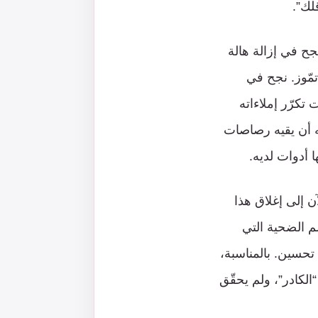
لك”.
ح في إزالة هالة
تمّوز. نجح في
تكرّر إملاءاته
ه أن يقيه رصاصات
ا أدوات لديه.
 إلى إغلاق هذا
لم الضحية التي
حسين. بالمناسبة،
الكادر”، ولم يحقّق