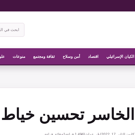
ابحث
في
موقع
الناشر
الكيان الإسرائيلي
اقتصاد
أمن وسلاح
ثقافة ومجتمع
منوعات
علو
الخاسر تحسين خياط
كانون الثاني 17, 2022
ليلى عماشا
1,496
قراءة
1 دقائق قراءة