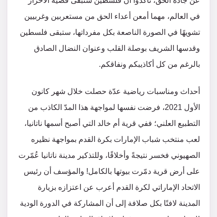
عن جادة الحق، تأكدوا أن فلسطين ستبقى قضية الأحرار
في العالم، مهما أمعن أعداء الحق من مستعربين وغربيين
تشويهًا في الصورة الناصعة بكل مفرداتها، ستبقى فلسطين
وقدسها الشريف بوصلة القلب وعنوان النضال الصادق
بالرغم من كل أكاذيبكم ونفاقكم.
أحداث ومناسبات رياضية عدّة حصلت خلال شهر كانون
الأول 2021، فرضت نفسها لمواجهة هذا المدّ الكاذب من
التطبيع العلني؛ ففي قرية أم خالد التي أصبح أسمها ناتانيا،
لعب منتخب شباب الإمارات بكرة القدم بمواجهة نظيره
الصهيوني فخسر نتيجةً وأخلاقًا، وللتذكير مدينة ناتانيا عُمّرت
على أرض قرية دمّرت بيوتها بالكامل! والمؤسف أن رئيس
الاتحاد الإماراتي لكرة القدم أعرب عن اعتزازه بزيارة
المدينة لافتًا بكل صلافة إلى أن المشاركة في الدورة الودية