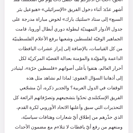
أشهر عدّة: أثناء دخول الفريق «الإسرائيلي» «هبوعيل بئر
السبع» إلى ستاد «سلتيك بارك» لخوض مباراة مدرجة على
جدول الأدوار التمهيديّة لبطولة دوري أبطال أوروبا، قامت
الجماهير الوفيّة لفلسطين وشعبها برفع الأعلام الفلسطينيّة
من كل القياسات، بالإضافة إلى إبراز عشرات اليافطات
الداعمة والمؤيّدة والمؤمنة بعدالة القضيّة المركزيّة لكل
أحرار العالم، هتفوا بأعلى أصواتهم «فلسطين حرّة»، ليتبادر
إلى أذهاننا السؤال العفوي: لماذا لم نشاهد مثل هذه
الوقفات في الدول العربية؟ والجدير ذكره، أنّ مشجّعي
الفريق الإسكتلندي تحدّوا بتشجيعهم وتصرّفاتهم الرائعة كل
التحذيرات التي سبق وأعلنها الاتحاد الأوروبي لكرة القدم،
الذي حذّرهم من إطلاق أيّ شعارات وهتافات سياسيّة،
ومنعهم من رفع أيّ يافطات لا تتلاءم مع مضمون الأحداث