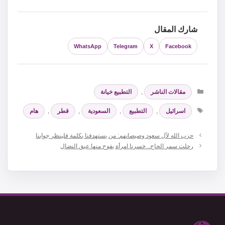
شارك المقال
WhatsApp
Telegram
X
Facebook
التصنيفات
مقالات الناشر
,
التطبيع خيانة
الوسوم
اسرائيل
,
التطبيع
,
السعودية
,
قطر
,
هام
حزب الله لآل سعود وصيصانهم: من يستهدفنا بكلمة فلينظر جوابنا
رحلت سمر الحاج.. خسرنا امرأة يفوح منها عبق النضال