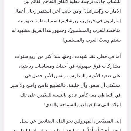
للشباب جاءت ترجمة فعلية لاتفاق التفاهم القائم بين
الامارات و”إسرائيل”! ومن جانب آخر، استثمر رجال أعمال
إماراتيون في فريق بيتاربرشلايم (اسم لمنظمة صهيونية
مناهضة للعرب والمسلمين)، وجمهور هذا الفريق مشهود له
بشتم وسبّ العرب والمسلمين!
أما في قطر، فقد شهدت دوحتها منذ أكثر من أربع سنوات
مشاركات فرق صهيونية في أحداث ومسابقات رياضية،
على صعيد الأندية والمدارس، ونفس الأمر حصل في
مملكتي آل سعود وآل خليفة، فالتطبيع فاضح واضح ولا ضير
في التعاطي معه كأمر عادي بالنسبة للقيّمين على تلك
البلاد، التي شعّ فيها دين السماحة والهدى!
إلى المطبّعين، المهرولين نحو الذل، الضائعين عن سبل
الحق، أحبّ أن أذكّركم بما حصل ذات يوم في اسكتلندا منذ