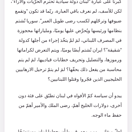
كبرنا على عبارة “لبنان دولة سيادية تحترم الحرّيات والآراء”،
لكن للأسف، لم نعرف باقي العبارة، ربّما قد تكون “وتقمع
ضيوفها وترحّلهم لكسب رضى طويل العمر”. سوريا تُشتم
بنظامها ورئيسها ويُحرَّض عليها يوميًا، وملياراتها محجوزة
في المصرف اللبناني، لمَ لمْ يتخّذ إجراء من أجلها كدولة
“شقيقة”؟ ايران تُشتم أيضًا يوميًا، ويتم التعرض لكراماتها
ورموزها، والتضليل وتحريف خطابات قيادييها، لمَ لم يتم
محاسبة من يفعل ذلك بحقّها؟ لمَ لم يتمّ ترحيل الارهابيين
الخليجيين الذين فجّروا وقتلوا اللبنانيين؟
يبدو أن سياسة كمّ الأفواه في لبنان تطبّق على فئة دون
أخرى، دولارات الخليج أهمّ، رضى الملك والأمير أهمّ من
حفظ ماء الوجه.
لعلّ ميقاتي، ومن معه، قرروا أن يجعلوا لبنان مستنسَخًا