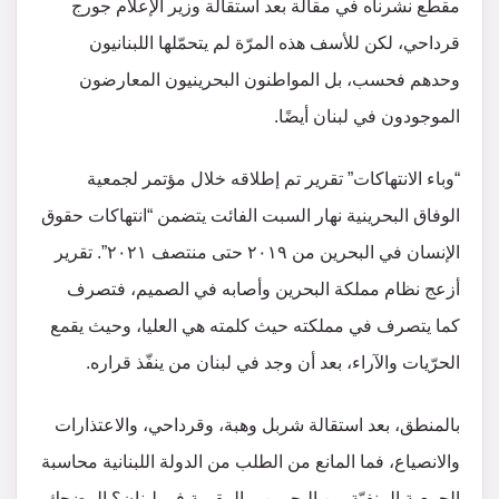
مقطع نشرناه في مقالة بعد استقالة وزير الإعلام جورج
قرداحي، لكن للأسف هذه المرّة لم يتحمّلها اللبنانيون
وحدهم فحسب، بل المواطنون البحرينيون المعارضون
الموجودون في لبنان أيضًا.
“وباء الانتهاكات” تقرير تم إطلاقه خلال مؤتمر لجمعية
الوفاق البحرينية نهار السبت الفائت يتضمن “انتهاكات حقوق
الإنسان في البحرين من ٢٠١٩ حتى منتصف ٢٠٢١”. تقرير
أزعج نظام مملكة البحرين وأصابه في الصميم، فتصرف
كما يتصرف في مملكته حيث كلمته هي العليا، وحيث يقمع
الحرّيات والآراء، بعد أن وجد في لبنان من ينفّذ قراره.
بالمنطق، بعد استقالة شربل وهبة، وقرداحي، والاعتذارات
والانصياع، فما المانع من الطلب من الدولة اللبنانية محاسبة
الجمعية المنفيّة من البحرين، والمقيمة في لبنان؟ المضحك