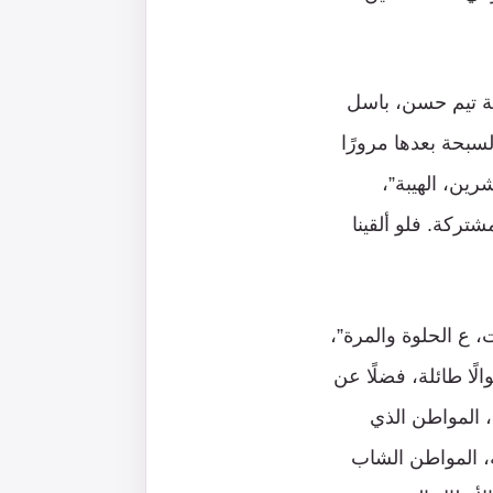
بية المشتركة مع عرض مسلسل “الإخوة” سنة 2014 (بطولة تيم حسن، باسل
بحة بعدها مرورًا
ن، الهيبة”،
تركة. فلو ألقينا
 الحلوة والمرة”،
ًا طائلة، فضلًا عن
، المواطن الذي
، المواطن الشاب