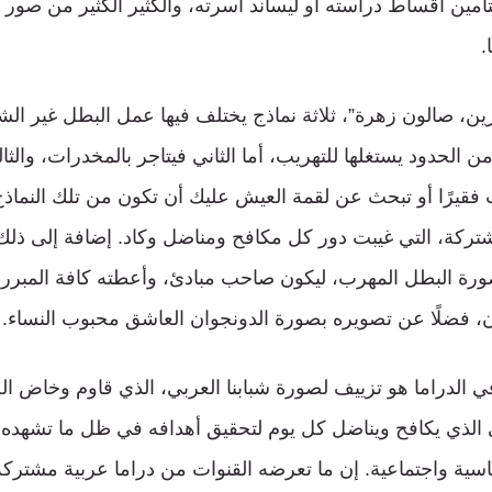
تأمين أقساط دراسته أو ليساند أسرته، والكثير الكثير من صور ا
.
ن، صالون زهرة”، ثلاثة نماذج يختلف فيها عمل البطل غير الش
الحدود يستغلها للتهريب، أما الثاني فيتاجر بالمخدرات، والثا
 فقيرًا أو تبحث عن لقمة العيش عليك أن تكون من تلك النماذج.
لمشتركة، التي غيبت دور كل مكافح ومناضل وكاد. إضافة إلى ذل
رة البطل المهرب، ليكون صاحب مبادئ، وأعطته كافة المبررا
ن، فضلًا عن تصويره بصورة الدونجوان العاشق محبوب النساء.
في الدراما هو تزييف لصورة شبابنا العربي، الذي قاوم وخاض ا
الذي يكافح ويناضل كل يوم لتحقيق أهدافه في ظل ما تشهده 
سية واجتماعية. إن ما تعرضه القنوات من دراما عربية مشترك