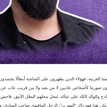
تنا العربية، فهؤلاء الذين يظهرون على الشاشة أبطالًا يجسد
ون صورتنا كأشخاص عاديين لا من بعيد ولا من قريب. غاب عن ا
ح والوالد الكاد على عياله، ليحل محلهم البطل الأنيق، فاحش ا
يكن هذا فهو ذاك “المهرب”، الرجل المافيوي صاحب المبادئ، وف