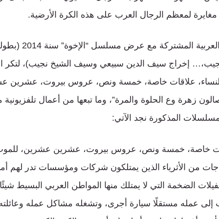
غايرة لمعظم الرجال العرب على هذه الكرة الأرضية.
برز مصطلح الدراما العر
يب،… إخراج سيف الدين سبيعي وسيف الشيخ نجيب)، لتكر الس
لنساء، علاقات خاصة، خمسة ونص، عروس بيروت، عشرين عشري
الون زهرة وع الحلوة والمرة”، وما تبعها من أعمال تلفزيونية مش
سلسلات المذكورة نجد الآتي:
ات خاصة، خمسة ونص، عروس بيروت، عشرين عشرين، للموت، ع
اجات من الأثرياء الذين يمتلكون شركات ومؤسسات تدر لهم أموال
فيلات الضخمة التي لا يمتلك منها المواطن العربي البسيط شيئًا
 إلى عمله مستقلًا سيارة أجرى، وتشغله مشاكل عمله وعائلته