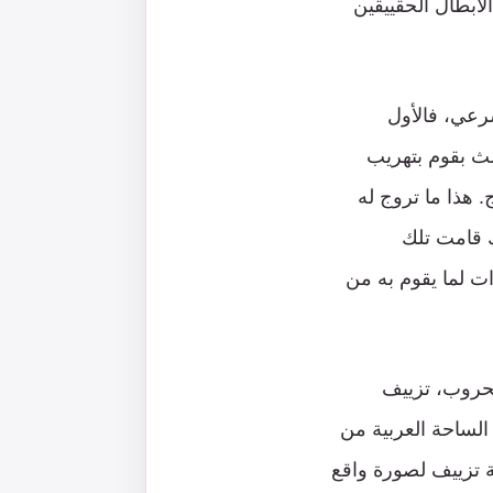
لأبطال الحقييقين
رعي، فالأول
لث بقوم بتهريب
 هذا ما تروج له
ك قامت تلك
ت لما يقوم به من
لحروب، تزييف
الساحة العربية من
ة تزييف لصورة واقع