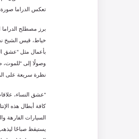
تعكس الدراما صورة م
خياط، قيس الشيخ نج
بأعمال مثل “عشق ا
وصولًا إلى “للموت، ص
نظرة سريعة على الم
“عشق النساء، علاق
كافة أبطال هذه الإنت
السيارات الفارهة وال
يستيقظ صباحًا ليذهب