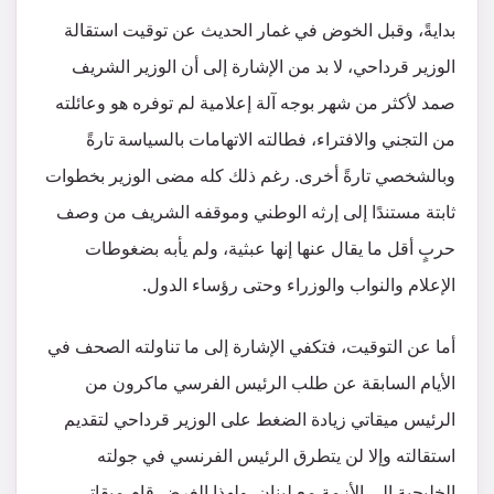
بدايةً، وقبل الخوض في غمار الحديث عن توقيت استقالة
الوزير قرداحي، لا بد من الإشارة إلى أن الوزير الشريف
صمد لأكثر من شهر بوجه آلة إعلامية لم توفره هو وعائلته
من التجني والافتراء، فطالته الاتهامات بالسياسة تارةً
وبالشخصي تارةً أخرى. رغم ذلك كله مضى الوزير بخطوات
ثابتة مستندًا إلى إرثه الوطني وموقفه الشريف من وصف
حربٍ أقل ما يقال عنها إنها عبثية، ولم يأبه بضغوطات
الإعلام والنواب والوزراء وحتى رؤساء الدول.
أما عن التوقيت، فتكفي الإشارة إلى ما تناولته الصحف في
الأيام السابقة عن طلب الرئيس الفرسي ماكرون من
الرئيس ميقاتي زيادة الضغط على الوزير قرداحي لتقديم
استقالته وإلا لن يتطرق الرئيس الفرنسي في جولته
الخليجية إلى الأزمة مع لبنان. ولهذا الغرض قام ميقاتي