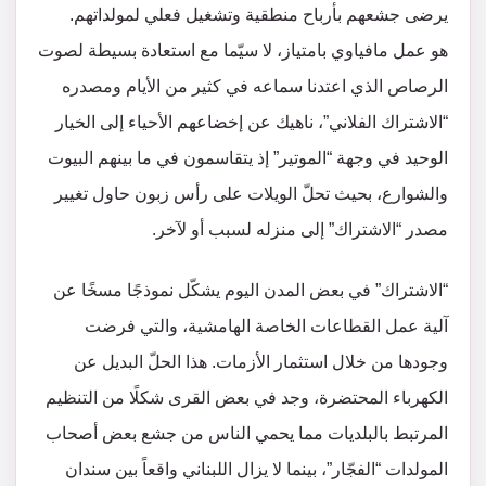
يرضى جشعهم بأرباح منطقية وتشغيل فعلي لمولداتهم.
هو عمل مافياوي بامتياز، لا سيّما مع استعادة بسيطة لصوت
الرصاص الذي اعتدنا سماعه في كثير من الأيام ومصدره
“الاشتراك الفلاني”، ناهيك عن إخضاعهم الأحياء إلى الخيار
الوحيد في وجهة “الموتير” إذ يتقاسمون في ما بينهم البيوت
والشوارع، بحيث تحلّ الويلات على رأس زبون حاول تغيير
مصدر “الاشتراك” إلى منزله لسبب أو لآخر.
“الاشتراك” في بعض المدن اليوم يشكّل نموذجًا مسخًا عن
آلية عمل القطاعات الخاصة الهامشية، والتي فرضت
وجودها من خلال استثمار الأزمات. هذا الحلّ البديل عن
الكهرباء المحتضرة، وجد في بعض القرى شكلًا من التنظيم
المرتبط بالبلديات مما يحمي الناس من جشع بعض أصحاب
المولدات “الفجّار”، بينما لا يزال اللبناني واقعاً بين سندان