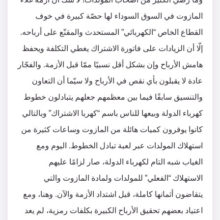
المازوت في السوق السوداء لها حصّة كبيرة في خوف
القطاع الخاص “الكهربائي” المستحدث والمقنّع على أرباحه.
إلّا أن الزيادات على فاتورة الاشتراك يغطي التكلفة ويحفظ
هامش الأرباح وإن بشكل أقل نسبيًا ممّا قبل الأزمة. والفجّار
عادة لا يقبلون بأي نقص في الأرباح ولا سيّما أن التعاون
والتنسيق سابقًا فيما بين معظمهم جعلهم يتبادلون خطوط
كهرباء الدولة وبيعها للناس باسم “كهربا الاشتراك” وبالتالي
كانوا يوفرون كميات هائلة من المازوت وساعات كثيرة من
استهلاك المولدات عبر لعبة تبادل الخطوط. اليوم ومع
الغياب شبه التام لكهرباء الدولة، صار لزامًا عليهم
الاستهلاك “الفعلي” للمولدات ولمادة المازوت والتي
يتقاضون أثمانها كاملة، قبل اشتداد الأزمة والآن. وهنا، ومع
اعتياد بعضهم تحقيق الأرباح الكبيرة بكلفات رمزية، لم يعد