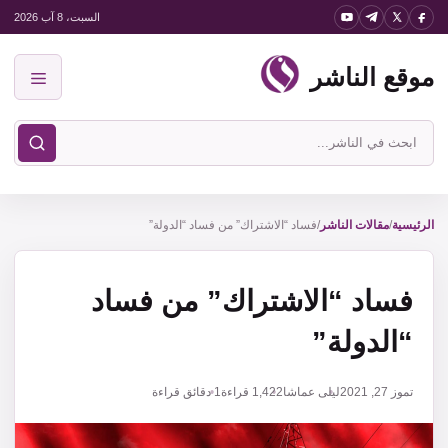
نتقل
السبت، 8 آب 2026
لى
موقع الناشر
لمحتوى
القائمة
ابحث
في
موقع
الناشر
الرئيسية
/
مقالات الناشر
/
فساد “الاشتراك” من فساد “الدولة”
فساد “الاشتراك” من فساد
“الدولة”
تموز 27, 2021
ليلى عماشا
1,422
قراءة
1 دقائق قراءة