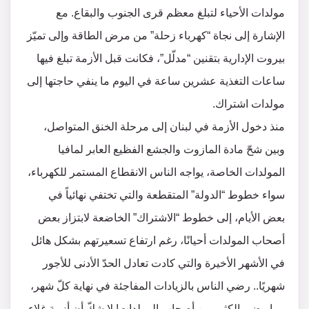
مولدات الأحياء لتبلغ معظم قرى الجنوب والبقاع. مع
الإشارة إلى نجاة “كهرباء زحلة” من مرض الطاقة وإلى تميّز
بيروت الإدارية بتقنين “مدلّل”، فكانت قبل الأزمة تبلغ فيها
ساعات التغذية عشرين ساعة في اليوم ما ينفي حاجتها إلى
مولدات اشتراك.
منذ دخول الأزمة في لبنان إلى مرحلة الخنق المتواصل،
وبين شحّ مادة المازوت والجشع الفظيع العابر لمافيا
المولدات الخاصة، يواجه الناس الانقطاع المستمر للكهرباء،
سواء خطوط “الدولة” المتقطعة والتي تختفي نهائياً في
بعض الأيام، إلى خطوط “الاشتراك” الخاضعة لابتزاز بعض
أصحاب المولدات أحيانًا، رغم ارتفاع تسعيرتهم بشكل هائل
في الأشهر الأخيرة والتي كادت تعادل الحدّ الأدنى للأجور
شهريًا.. رضي الناس بالزيادات المفاجئة في نهاية كلّ شهر،
وما رضي الكثير من أصحاب المولدات! لا شكّ أن أزمة غلاء