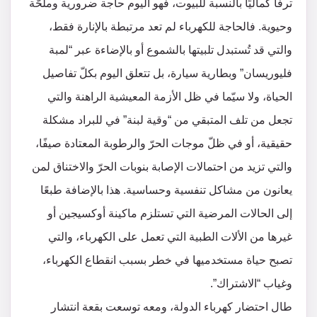
ترفًا كماليًا بالنسبة للبيوت، فهو اليوم حاجة ضرورية وملحّة
وحيوية. فالحاجة للكهرباء لم تعد مرتبطة بالإنارة فقط،
والتي قد تُستبدل تلبيتها بالشموع أو بالإضاءة عبر “لمبة
فليوريسان” وبطارية سيارة، بل تتعلق اليوم بكلّ تفاصيل
الحياة، ولا سيّما في ظل الأزمة المعيشية الراهنة والتي
تجعل من تلف المتبقي من “وقية لبنة” في للبراد مشكلة
حقيقية، أو في ظلّ موجات الحرّ والرطوبة المعتادة صيفًا،
والتي تزيد من احتمالات الإصابة بنوبات الحرّ والاختناق لمن
يعانون من مشاكل تنفسية وحساسية. هذا بالإضافة طبعًا
إلى الحالات المرضية التي تستلزم ماكينة أوكسيجين أو
غيرها من الألات الطبية التي تعمل على الكهرباء، والتي
تصبح حياة مستخدميها في خطر بسبب انقطاع الكهرباء،
وغياب “الاشتراك”.
طال احتضار كهرباء الدولة، ومعه توسعت بقعة انتشار