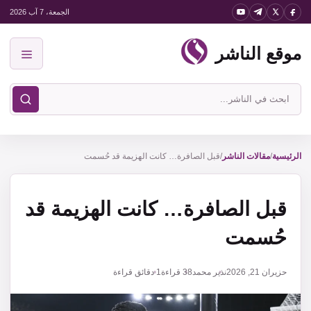
نتقل
الجمعة، 7 آب 2026
لى
موقع الناشر
لمحتوى
القائمة
ابحث
في
موقع
الناشر
الرئيسية
/
مقالات الناشر
/
قبل الصافرة… كانت الهزيمة قد حُسمت
قبل الصافرة… كانت الهزيمة قد
حُسمت
حزيران 21, 2026
نذير محمد
38
قراءة
1 دقائق قراءة