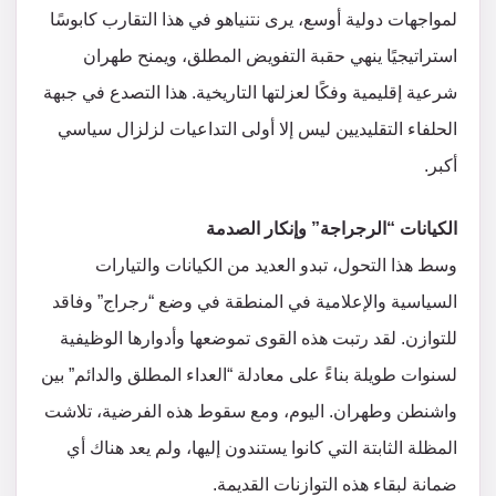
لمواجهات دولية أوسع، يرى نتنياهو في هذا التقارب كابوسًا
استراتيجيًا ينهي حقبة التفويض المطلق، ويمنح طهران
شرعية إقليمية وفكًا لعزلتها التاريخية. هذا التصدع في جبهة
الحلفاء التقليديين ليس إلا أولى التداعيات لزلزال سياسي
أكبر.
​الكيانات “الرجراجة” وإنكار الصدمة
​وسط هذا التحول، تبدو العديد من الكيانات والتيارات
السياسية والإعلامية في المنطقة في وضع “رجراج” وفاقد
للتوازن. لقد رتبت هذه القوى تموضعها وأدوارها الوظيفية
لسنوات طويلة بناءً على معادلة “العداء المطلق والدائم” بين
واشنطن وطهران. اليوم، ومع سقوط هذه الفرضية، تلاشت
المظلة الثابتة التي كانوا يستندون إليها، ولم يعد هناك أي
ضمانة لبقاء هذه التوازنات القديمة.