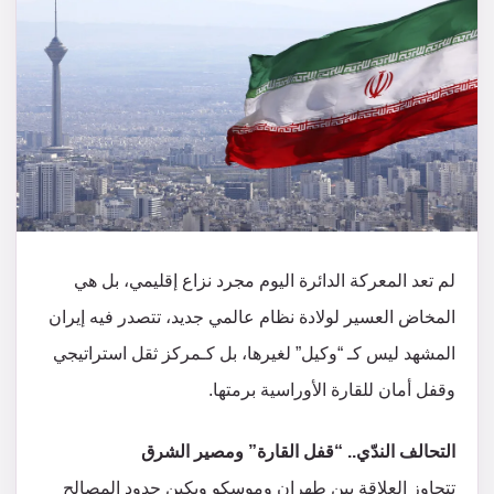
​لم تعد المعركة الدائرة اليوم مجرد نزاع إقليمي، بل هي
المخاض العسير لولادة نظام عالمي جديد، تتصدر فيه إيران
المشهد ليس كـ “وكيل” لغيرها، بل كـمركز ثقل استراتيجي
وقفل أمان للقارة الأوراسية برمتها.
​التحالف الندّي.. “قفل القارة” ومصير الشرق
​تتجاوز العلاقة بين طهران وموسكو وبكين حدود المصالح