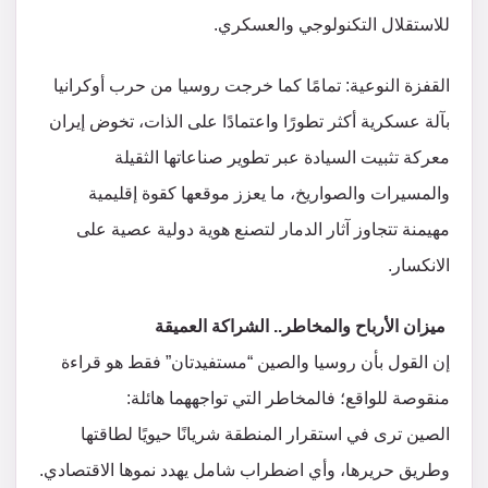
للاستقلال التكنولوجي والعسكري.
​القفزة النوعية: تمامًا كما خرجت روسيا من حرب أوكرانيا
بآلة عسكرية أكثر تطورًا واعتمادًا على الذات، تخوض إيران
معركة تثبيت السيادة عبر تطوير صناعاتها الثقيلة
والمسيرات والصواريخ، ما يعزز موقعها كقوة إقليمية
مهيمنة تتجاوز آثار الدمار لتصنع هوية دولية عصية على
الانكسار.
​ ميزان الأرباح والمخاطر.. الشراكة العميقة
​إن القول بأن روسيا والصين “مستفيدتان” فقط هو قراءة
منقوصة للواقع؛ فالمخاطر التي تواجههما هائلة:
​الصين ترى في استقرار المنطقة شريانًا حيويًا لطاقتها
وطريق حريرها، وأي اضطراب شامل يهدد نموها الاقتصادي.