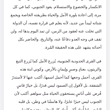
الانكسار والخضوع والاستسلام. يعود الجنوبي، كما في كل
مرة، إلى اعادة بلورة الأمل والحياة بطريقته الخاصة ويجمع
شتاته ليبدأ من جديد، لأنه يعلم في قرارة نفسه، أن الدولة
التي تخلت عنه لعقود من الزمن، لن تمد اليوم يدها له، ولن
تقف في وجه العدو دفاعًا عنه، والتاريخ، والحاضر بكل
أحداثه يشهد على هذه الحقيقة المُرة.
في القرى الحدودية الجنوبية، يُزرع الأمل كما يُزرع التبغ
والزيتون، بعنادٍ وصبرٍ وإيمانٍ بالأرض. وكوني ابنة هذه
القرى، أحمل وجعها كما أحمل اسمها، أكتب عنها لا لأستدرّ
الشفقة، بل لأقول إن الصمود ليس قدرًا، بل خيارٌ قاسٍ
فُرض على أناسٍ يستحقون الحياة مثل سواهم. أكتب لأن
الجنوب ليس خبرًا عابرًا، ولا هامشًا في وطن، بل قلبه
النابض، إذا أُنهك أكثر، أُنهك كل الوطن، وهذه حكايتنا،