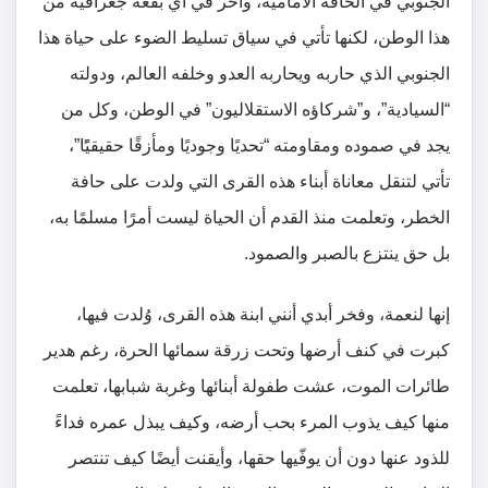
الجنوبي في الحافة الأمامية، وآخر في أي بقعة جغرافية من
هذا الوطن، لكنها تأتي في سياق تسليط الضوء على حياة هذا
الجنوبي الذي حاربه ويحاربه العدو وخلفه العالم، ودولته
“السيادية”، و”شركاؤه الاستقلاليون” في الوطن، وكل من
يجد في صموده ومقاومته “تحديًا وجوديًا ومأزقًا حقيقيًًا”،
تأتي لتنقل معاناة أبناء هذه القرى التي ولدت على حافة
الخطر، وتعلمت منذ القدم أن الحياة ليست أمرًا مسلمًا به،
بل حق ينتزع بالصبر والصمود.
إنها لنعمة، وفخر أبدي أنني ابنة هذه القرى، وُلدت فيها،
كبرت في كنف أرضها وتحت زرقة سمائها الحرة، رغم هدير
طائرات الموت، عشت طفولة أبنائها وغربة شبابها، تعلمت
منها كيف يذوب المرء بحب أرضه، وكيف يبذل عمره فداءً
للذود عنها دون أن يوفّيها حقها، وأيقنت أيضًا كيف تنتصر