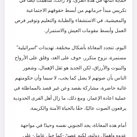
حماية أبنائها في هذه القرى، ولا زالت، ساهمت أيضًا في
تكريس مبدأ حرمانهم من أبسط حقوقهم الاجتماعية
والمعيشية، في الاستشفاء والطبابة والتعليم وتوفير فرص
العمل وأبسط مقومات العيش والاستمرار.
اليوم، تتجدد المعاناة بأشكال مختلفة. تهديدات “اسرائيلية”
مستمرة، نزوح متكرر، خوف على الغد، وقلق على الأرواح
والبيوت والأرزاق، لكن الجديد هو ثقل الإهمال، وشعور
الناس بأن صوتهم لا يصل كما يجب، لا سيما وأن حكومتهم
غائبة حاضرة، مشاركة بقصد وعن غير قصد بالمماطلة في
عملية اعادة الإعمار، ومع ذلك، ما زال أهل القرى الحدودية
يرفعون الصوت عاليًا، حقًا بالحياة الآمنة والكريمة.
أمام هذه المعاناة، يجد الجنوبي نفسه وحيدًا في مواجهة
عدوه وإهمال دولته، لكنه عصيّ -كما جبل عامل- على