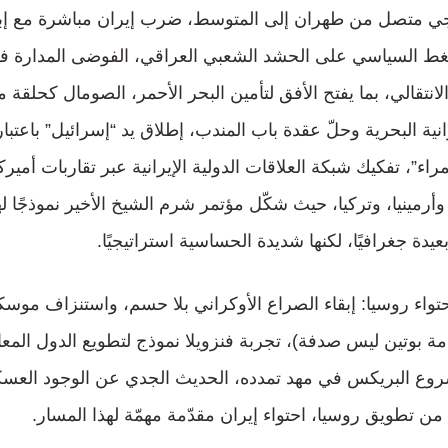
ي متصل من طهران إلى المتوسط، ضرب إيران مباشرة مع إبقاء
الضغط السياسي على الحشد الشعبي العراقي، الفوضى المدارة ف
نتقالي، بما يفتح الأفق لتأمين البحر الأحمر، الصومال كحلقة 
ية البحرية وحلّ عقدة باب المندب، إطلاق يد “إسرائيل” باعتبار
راء”، تفكيك شبكة العلاقات الدولية الإيرانية عبر تقاربات أمي
وأرمينيا، وتركيا، حيث شكّل مؤتمر شرم الشيخ الأخير نموذجًا له
يدة جغرافيًا، لكنها شديدة الحساسية استراتيجيًا.
واء روسيا: إبقاء الصراع الأوكراني بلا حسم، واستنزاف موسكو
ة بوتين ليس صدفة)، تجربة فنزويلا نموذج لتطويع الدول المعا
ع البريكس في مهد تمدده، الحديث الجدي عن الوجود العسكر
من تطويق روسيا، احتواء إيران مقدّمة مهمّة لهذا المسار.