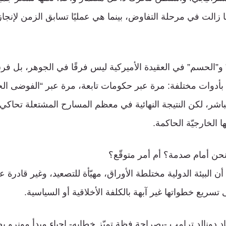
ما زالت في مرحلة التفاوض، بينما هي عمليًا تسابق الزمن لإنجاز
 و”الحسم” في العقيدة الأميركية ليس فرقًا في الجوهر، بل 
ا بأدوات مختلفة: مرة عبر حكومات تابعة، مرة عبر “الفوضى الخ
اشر، لكن النتيجة النهائية في معظم المسارح المشتعلة تحاكي
ا الخارجيّة الحاكمة.
نحن أمام صدمة؟ أم أمر متوقّع؟
 البيئة الدولية مختلطة الأوراق، مهيّأة للتصعيد، وغير قادرة ع
 تسريع خطواتها غير آبهة بالكلفة الأخلاقية أو السياسية.
د دونالد ترامب -بصراحة فظة تميّز خطابه- إحياء مبدأ مونرو ب