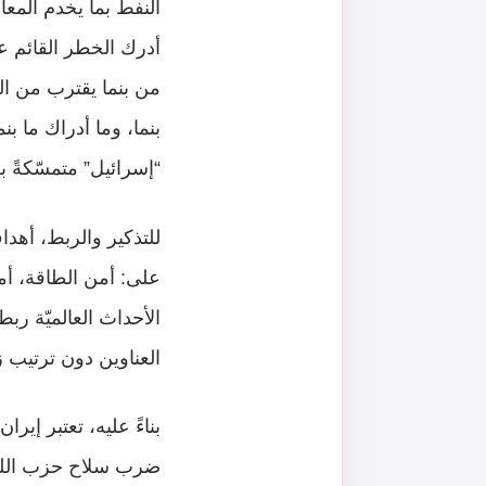
النفط بما يخدم المعا
أدرك الخطر القائم 
من بنما يقترب من ال
بنما، وما أدراك ما ب
“إسرائيل” متمسّكةً بع
للتذكير والربط، أهدا
على: أمن الطاقة، أمن
الأحداث العالميّة رب
العناوين دون ترتيب 
بناءً عليه، تعتبر إير
ضرب سلاح حزب الله وخ