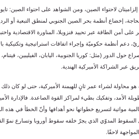
 إلزاميتان لاحتواء الصين، ومن الشواهد على احتواء الصين: تاي
الحاجة، إخضاع أنظمة بحر الصين الجنوبي لمنطق التبعية أو الر
ير على أمن الطاقة عبر تحييد فنزويلا، المناورة الاقتصادية واخت
يّ، دعم أنظمة حكوميّة وإجراء اتفاقات استراتيجية وتكتيكية ب
ع حول الدور (مثل: كوريا الجنوبية، اليابان، الفيليبين، فيتنام، ا
ق عبر الشراكة الأميركية الهندية.
هو محاولة لشراء عمر ثانٍ للهيمنة الأميركية، حتى لو كان ذلك
 الأمد، وتفكيك بطيء لمراكز القوة الصاعدة. فالإدارة الأمير
لمية مواتية لتسريع خطواتها نحو أهدافها وأنّ الخطأ في هذه ال
 السقوط المدوّي الذي يجرّ خلفه سقوط أوروبا وتسارع نموّ ال
مواجهة لاحقًا.