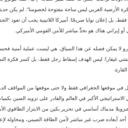
ة الأرضية الغربي ليس ساحة مفتوحة لخصومنا”. لم يكن حديثه
ًا فقط، بل إعلان نوايا صريحًا: أميركا اللاتينية يجب أن تعود “الح
 إيراني هناك هو تحدٍّ مباشر للأمن القومي الأميركي.
 لا يمكن فصله عن هذا السياق. هي ليست عملية أمنية فحس
 تشي غيفارا: ليس الهدف إسقاط رجل فقط، بل كسر فكرة التمر
القارة.
تزل في موقعها الجغرافي فقط ولا حتى موقعها من المواقف الدول
ي الاستراتيجي الأكبر في العالم والقادر على تزويد الصين بكم
فنزويلا مدماك أساسي في تحرير بكين من الابتزاز الطاقوي الأ
حد أبعاده ضرب غير مباشر لأمن الطاقة الصيني، ومحاولة لإ