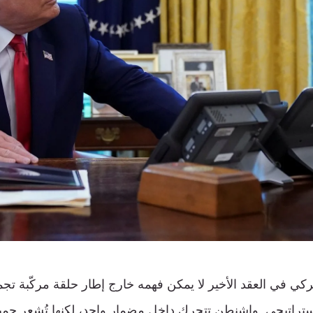
ركي في العقد الأخير لا يمكن فهمه خارج إطار حلقة مركّبة تجم
استراتيجي. واشنطن تتحرك داخل مضمار واحد، لكنها تُشعر جميع