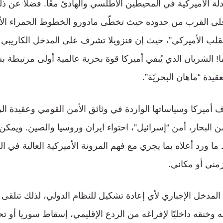
دلة الأميركية في المحيطين الأطلسي والهادئ معًا. فضلًا عن ذل
على القرب من حدوده حيث تخطّى مادورو الخطوط الحمراء الأ
قلب الأميركي”، حيث إن فنزويلا تشرف على المدخل الكاريبي ا
نما! الشريان الذي يُبقي أميركا قوة بحرية عالمية أولى مرتبطة
قيدة “ماهان البحريّة”.
ف أميركا وسياساتها الواردة في وثائق الأمن القومي وعقيدة ال
 البحار، أمن “إسرائيل”، احتواء ايران وروسيا والصين. ويمكن
ط ما ورد أعلاه بما يجري مع فهم المرونة الأميركية العالية في
زمني أو مكاني.
ان المدخل الإجباري لأي إعادة تشكيل للنظام الدولي، لذلك تتلقى
نقه داخليًا لإفراغه من الردع الإقليمي، إسقاط سوريا أو تحييده