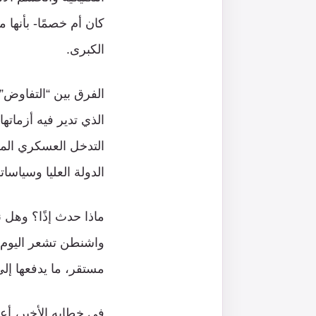
كان أم خصمًا- بأنها 
الكبرى.
الفرق بين “التفاوض”
الذي تدير فيه أزماته
التدخل العسكري المب
الدولة العليا وسياساته
ماذا حدث إذًا؟ وهل 
واشنطن تشعر اليوم أن
مستقر، ما يدفعها إلى
في خطابه الأخير، أعا