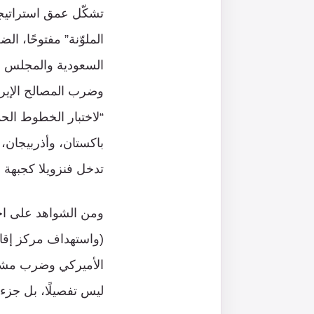
تشكّل عمق استراتيج
الملوّنة” مفتوحًا، 
السعودية والمجلس الا
وضرب المصالح الإيران
“لاختبار الخطوط الحم
باكستان، وأذربيجان، 
تدخل فنزويلا كجبهة بع
ومن الشواهد على احت
(واستهداف مركز إقام
الأميركي وضرب مشرو
ليس تفصيلًا، بل جزء 