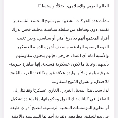
العالم العربي والإسلامي، احتلالًا واستيطانًا.
نشأت هذه الحركات الشعبية من نسيج المجتمع المُستعمَر
نفسه، دون وساطة من سلطة سياسية محلية. فحين يدرك
أفراد المجتمع أنهم بلا درع أمني أو سياسي، وحين تغيب
القوة الرسمية الرادعة، وتضعف أجهزة الدولة العسكرية
والأمنية أمام أي اعتداء خارجي، فإنهم ينحتون مقاومتهم
بأيديهم، وغالبًا ما تكون عسكرية مُسلحة. إنها ظاهرة جنوبية-
شرقية بامتياز، لأنها وليدة علاقة غير متكافئة؛ الغرب المُنتِج
للاحتلال، والشرق المُنتِج للمقاومة.
لذا، سعى هذا المحتل الغربي، الغازي عسكريًا وثقافيًا، إلى
التغلغل في كيانات تلك الدول وحكوماتها، إمّا بإعادة تشكيل
أو بتطويع المؤسسات المحلية الرسمية، لتصبح أدواتٍ طيعة
في يده لتحقيق مطامعه، وتفريغ أجهزتها السياسية والأمنية