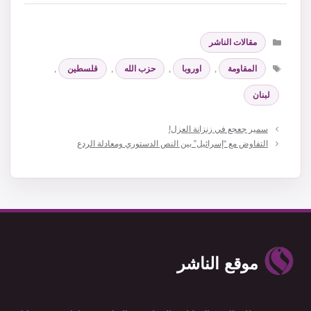
التصنيفات
مقالات الناشر
الوسوم
المقاومة
,
اوروبا
,
حزب الله
,
قلسطين
,
لبنان
سمير جعجع في زنزانة العزل!
التفاوض مع “إسرائيل” بين النص الدستوري ومعادلة الردع
موقع الناشر