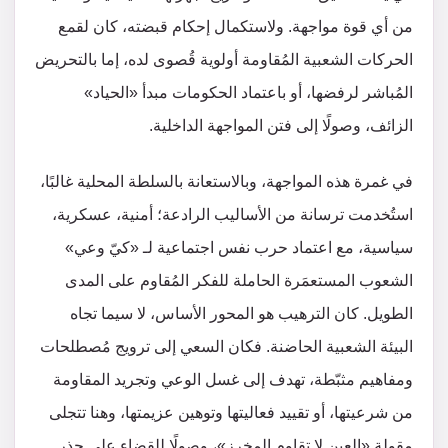
من أي قوة مواجهة. ولاستكمال إحكام قبضته، كان لقمع
الحركات الشعبية المُقاومة أولوية قُصوى لده، إما بالتحريض
المُباشر لرفضها، أو باعتماد الحكومات مبدأ «الحياد»
الزائف، وصولًا إلى فتن المواجهة الداخلية.
في غمرة هذه المواجهة، وبالاستعانة بالسلطة المحلية غالبًا،
استُخدمت ترسانة من الأساليب الرادعة؛ أمنية، عسكرية،
سياسية، مع اعتماد حرب نفس اجتماعية لـ «كيّ وعي»
الشعوب المستعمَرة الحاملة للفكر المُقاوم على المدى
الطويل. كان الترهيب هو المحور الأساس، لا سيما تجاه
البيئة الشعبية الحاضنة. فكان السعي إلى ترويج مُصطلحات
ومفاهيم مثبّطة، تهدف إلى غسل الوعي وتجريد المقاومة
من شرعيتها، أو تقييد فعاليتها وتوهين عزيمتها، وهنا تتجلى
مقولة «العين لا تقاوم المخرز»، وصولًا للقضاء على جذر