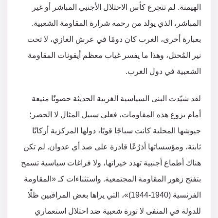
الهيمنة. لم تتجرع كأس الاحتلال الأجنبي المباشر أو غير
المباشر، الذي يولد من رحمه شرارة المقاومة الشعبية.
بعبارة أخرى، الغرب كان دومًا في عرش الغازي، لا تحت
نير المُحتل، وهذا ما يفسر غياب معظم أيقونات المقاومة
الشعبية في دول الغرب.
لقد شيّدت البنى السياسية الغربية الحديثة حصونًا منيعة
أمام بزوغ هذه المقاومات، فعلى سبيل المثال لا الحصر؛
جيوشها المحلية كانت سياجًا قويًا، دولها المركزية أركانًا
ثابتة، ومؤسساتها أذرُعًا قادرة على صد أي عدوان. لم تكن
هناك أطماع أجنبية تهدد خيراتها، ولا فراغات سياسية تسمح
بتفتح زهور المقاومة المجتمعية. واستثناءات كـ «المقاومة
الفرنسية (1940-1944)»، التي يراها بعض المراقبين ظلًا
للدولة في المنفى لا ثورة شعبية ضد احتلال استعماري