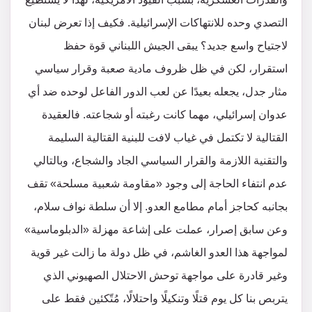
التصدي وحده للانتهاكات الإسرائيلية. فكيف إذا تعرض لبنان
لاجتياح واسع جديد؟ يبقى الجيش اللبناني قوة حفظ
استقرار، لكن في ظل ظروف مادية صعبة وقرار سياسي
مثار جدل، يجعله بعيدًا عن لعب الدور الفاعل لوحده ضد أي
عدوان إسرائيلي، مهما كانت رغبته أو شجاعته. فالعقيدة
القتالية لا تكتمل في غياب لافت للبنية القتالية السليمة
والتقنية اللازمة والقرار السياسي الجاد والشجاع، وبالتالي
عدم انتفاء الحاجة إلى وجود «مقاومة شعبية مسلحة» تقف
بجانبه كحاجز أمام مطامع العدو. إلا أن سلطة نواف سلام،
وعن سابق إصرار، عملت على إشاعة مهزلة «الدبلوماسية»
لمواجهة هذا العدو الغاشم، في ظل دولة ما زالت غير قوية
وغير قادرة على مواجهة توحش الاحتلال الصهيوني الذي
يتربص بنا كل يوم قتلًا وتنكيلًا واحتلالًا، مُتّكئين فقط على