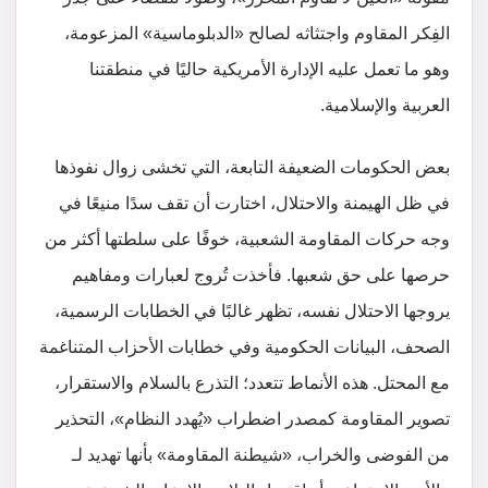
الفِكر المقاوم واجتثاثه لصالح «الدبلوماسية» المزعومة،
وهو ما تعمل عليه الإدارة الأمريكية حاليًا في منطقتنا
العربية والإسلامية.
بعض الحكومات الضعيفة التابعة، التي تخشى زوال نفوذها
في ظل الهيمنة والاحتلال، اختارت أن تقف سدًا منيعًا في
وجه حركات المقاومة الشعبية، خوفًا على سلطتها أكثر من
حرصها على حق شعبها. فأخذت تُروج لعبارات ومفاهيم
يروجها الاحتلال نفسه، تظهر غالبًا في الخطابات الرسمية،
الصحف، البيانات الحكومية وفي خطابات الأحزاب المتناغمة
مع المحتل. هذه الأنماط تتعدد؛ التذرع بالسلام والاستقرار،
تصوير المقاومة كمصدر اضطراب «يُهدد النظام»، التحذير
من الفوضى والخراب، «شيطنة المقاومة» بأنها تهديد لـ