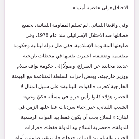
الاحتلال» إلى «قضية أمنية».
وفي واقعنا اللبناني، لم تسلم المقاومة اللبنانية، بجميع
فصائلها ضد الاحتلال الإسرائيلي منذ عام 1978، وفي
طليعتها المقاومة الإسلامية. ففي ظل دولة لبنانية وحكومة
منقسمة وضعيفة، اعتبرت نفسها في محطات تاريخية
عديدة محايدة عن الصراع، وصولًا إلى حكومة نواف سلام
ووزير خارجيته، وبعض أحزاب السلطة المتناغمة مع الهيمنة
الخارجية كحزب «القوات اللبنانية» على سبيل المثال لا
الحصر، هؤلاء كانوا رأس حربةٍ في مسألة «كيّ وعي»
الشعب اللبناني، عبر إحياء سرديات عفا عليها الزمن في
لبنان؛ «السلاح يجب أن يكون فقط بيد القوات الرسمية
للدولة»، «حصرية السلاح بيد الدولة فقط»، «قرارات
الحرب والسلم بيد الدولة وحدها»، «لن نبقى صامتين أمام