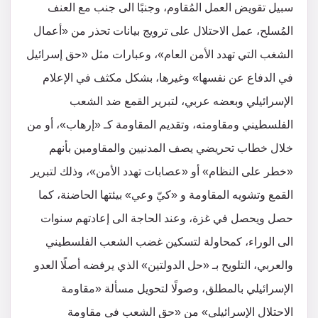
سبيل تقويض العمل المُقاوم، وجنبًا الى جنب مع العنف
المُسلح، عمل الاحتلال على ترويج بيانات تحذر من «أعمال
الشغب التي تهدد الأمن العام»، وعبارات مثل «حق إسرائيل
في الدفاع عن نفسها» وغيرها، بشكل مكثف في الإعلام
الإسرائيلي وبعضه عربي، لتبرير القمع ضد الشعب
الفلسطيني ومقاومته، وتقديم المقاومة كـ «إرهاب»، أو من
خلال خطاب تحريضي يصف المدنيين والمقاومين بأنهم
«خطر على النظام» أو «عصابات تهدد الأمن»، وذلك لتبرير
القمع وتشويه المقاومة و «كيّ وعي» بيئتها الحاضنة، كما
حصل ويحصل في غزة، وعند الحاجة الى إعادتهم سنوات
الى الوراء، كمحاولة لتسكين غضب الشعب الفلسطيني
والعربي، التلويح بـ «حل الدولتين» الذي يرفضه أصلًا العدو
الإسرائيلي بالمطلق، وصولًا لتحويل مسألة «مقاومة
الاحتلال الإسرائيلي» من «حق الشعب في مقاومة