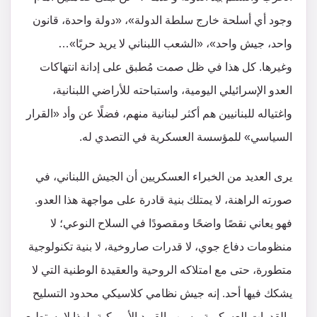
وجود أي أسلحة خارج سلطة الدولة»، «دولة واحدة، قانون
واحد، جيش واحد»، «الشعب اللبناني لا يريد حربًا»…
وغيرها. كل هذا في ظل صمت مُطبق على إدانة انتهاكات
العدو الإسرائيلي اليومية، واستباحته للأراضي اللبنانية،
واغتياله للبنانيين هم أكثر لبنانية منهم، فضلًا عن وأد «القرار
السياسي» للمؤسسة العسكرية في التصدي له.
يرى العديد من الخبراء العسكريين أن الجيش اللبناني، في
صورته الراهنة، لا يمتلك بنية قادرة على مواجهة هذا العدو.
فهو يعاني نقصًا واضحًا ومقصودًا في السلاح النوعي؛ لا
منظومات دفاع جوي، لا قدرات صاروخية، لا بنية تكنولوجية
متطورة، حتى مع امتلاكه الروحية والعقيدة الوطنية التي لا
يشكك فيها أحد. إنه جيش نظامي كلاسيكي محدود التسليح
والقدرات العسكرية، بسبب القيود الأمريكية، لهذا لا يستطيع