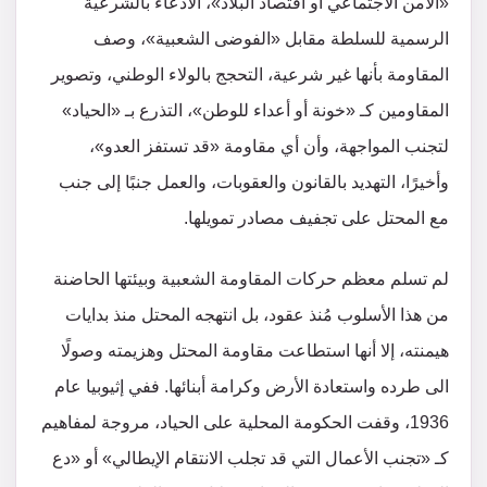
«الأمن الاجتماعي أو اقتصاد البلاد»، الادعاء بالشرعية
الرسمية للسلطة مقابل «الفوضى الشعبية»، وصف
المقاومة بأنها غير شرعية، التحجج بالولاء الوطني، وتصوير
المقاومين كـ «خونة أو أعداء للوطن»، التذرع بـ «الحياد»
لتجنب المواجهة، وأن أي مقاومة «قد تستفز العدو»،
وأخيرًا، التهديد بالقانون والعقوبات، والعمل جنبًا إلى جنب
مع المحتل على تجفيف مصادر تمويلها.
لم تسلم معظم حركات المقاومة الشعبية وبيئتها الحاضنة
من هذا الأسلوب مُنذ عقود، بل انتهجه المحتل منذ بدايات
هيمنته، إلا أنها استطاعت مقاومة المحتل وهزيمته وصولًا
الى طرده واستعادة الأرض وكرامة أبنائها. ففي إثيوبيا عام
1936، وقفت الحكومة المحلية على الحياد، مروجة لمفاهيم
كـ «تجنب الأعمال التي قد تجلب الانتقام الإيطالي» أو «دع