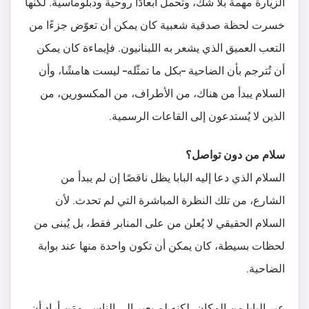
الزيارة مهمة بلا شك، وتحمل أبعادًا روحية ودبلوماسية. لكنها
خسرت لحظة صدقية شعبية كان يمكن أن تعوّض جزءًا من
التعب العميق الذي يشعر به اللبنانيون. فإيماءة كان يمكن
أن تُترجم بأن الضاحية –بكل ما تمثّله– ليست هامشًا، وأن
السلام يبدأ من هناك، من الأطراف، من المكسورين، من
الذين لا يُستدعون إلى القاعات الرسمية.
سلام من دون تواصل؟
السلام الذي دعا إليه البابا يظل ناقصًا إن لم يبدأ من
الشارع، من تلك النظرة المباشرة التي لم تحدث. لأن
السلام الحقيقي لا يُعلن من على المنابر فقط، بل يُبنى من
لحظات بسيطة، كان يمكن أن تكون واحدة منها عند بوابة
الضاحية.
عبر البابا من المكان، لكنه لم يعبر إلى الناس. ومَن أراد أن