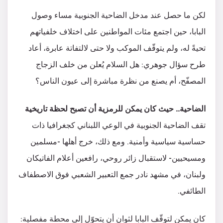
لكن ما حصل عند مدخل الضاحية الجنوبية مساء وصول
البابا، حين اجتمع مئات المواطنين على اختلاف خلفياتهم
تحيةً له، ولم يتوقّف الموكب ولا حتى لالتفاتة عابرة، أعاد
طرح سؤال جوهري: هل السلام يُعلن من خلف الزجاج
المصفّح، أم يصنع من نظرة مباشرة إلى عيون الناس؟
الضاحية.. حيث كان يمكن للرمزية أن تصبح لحظة تاريخية
تقف الضاحية الجنوبية في الوعي اللبناني كجغرافيا ذات
حساسية سياسية وأمنية. ومع ذلك، خرج أهلها -مسلمين
ومسيحيين- لاستقبال زائر روحي، رافعين أعلام الفاتيكان
ولبنان، في مشهد نادر جمع التعبير الشعبي فوق الاصطفاف
الطائفي.
كان يمكن لتوقّف البابا لثوانٍ أن يتحوّل إلى محطة مفصلية: