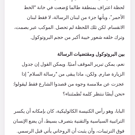
لحظة اعتراف بمنطقة طالما وُضعت في خانة “الخط
الأحمر”، وبأنها جزء من لبنان الرسالة، لا فقط لبنان
الانقسام. لكن تلك اللحظة لم تحصل. الموكب عبر بصمت،
وترك خلفه شعور خيبة أكبر من حجم البروتوكول.
بين البروتوكول ومقتضيات الرسالة
نعم، يمكن تبرير الموقف أمنيًا. ويمكن القول إن جدول
الزيارة صارم. ولكن، ماذا يبقى من “رسالة السلام” إذا
عجزت عن ملامسة وجوه من قصدوا الشارع فقط ليقولوا:
«نحن أيضًا ننتظر كلمة تُطمئننا»؟
البابا، وهو رأس الكنيسة الكاثوليكية، كان بإمكانه أن يكسر
التراتبية السياسية والتقنية بتصرف بسيط، أن يضع الإنسان
فوق الترتيبات، وأن يثبت أن الروحاني يأتي قبل الرسمي.