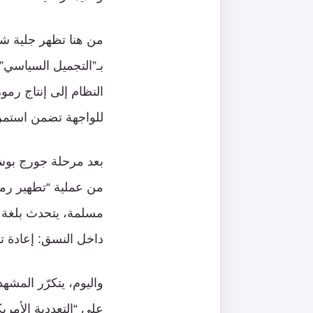
من هنا تظهر جلية شي
بـ”التجميل السياسي”
النظام إلى إنتاج رمو
للواجهة تضمن استمرا
بعد مرحلة جورج بوش، 
من عملية “تطهير رمزي
مسلمة، يتحدث بلغة “
داخل النسق: إعادة تأ
واليوم، يتكرّر المش
على “التعددية الأمري