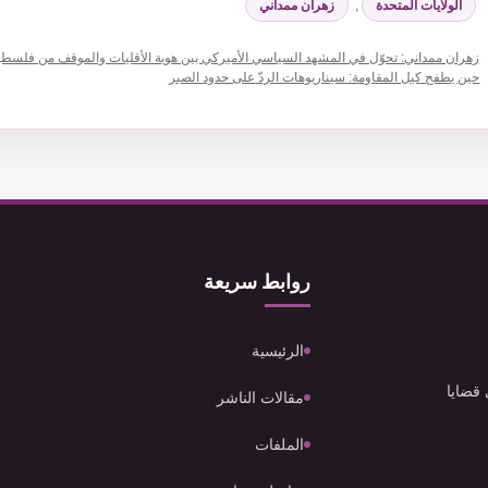
الولايات المتحدة
,
زهران ممداني
زهران ممداني: تحوّل في المشهد السياسي الأميركي بين هوية الأقليات والموقف من فلسط
حين يطفح كيل المقاومة: سيناريوهات الردّ على حدود الصبر
روابط سريعة
الرئيسية
 قضايا
مقالات الناشر
الملفات