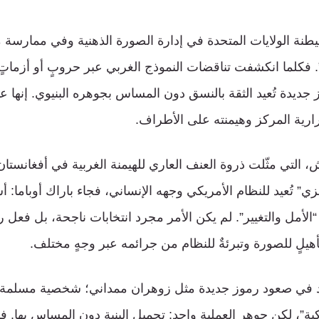
طنة الولايات المتحدة في إدارة الصورة الذهنية وفي ممارسة 
. فكلما انكشفت تناقضات النموذج الغربي عبر حروبٍ أو أزماتٍ 
ز جديدة تُعيد الثقة بالنسق دون المساس بجوهره البنيوي. إنها 
رية المركز وهيمنته على الأطراف.
التي مثّلت ذروة العنف العاري للهيمنة الغربية في أفغانستان 
” تُعيد للنظام الأمريكي وجهه الإنساني، فجاء باراك أوباما:
الأمل والتغيير”. لم يكن الأمر مجرد انتخابات ناجحة، بل ف
هيلٍ للصورة وتبرئةٌ للنظام من جرائمه عبر وجهٍ مختلف.
هد في صعود رموز جديدة مثل زوهران ممداني؛ شخصية مسلمة مه
كية”، لكن جوهر العملية واحد: تجميل البنية دون المساس بها. فا