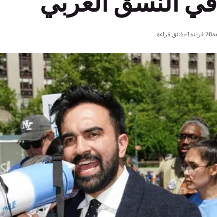
في النسق الغربي
قة
78
قراءة
1 دقائق قراءة