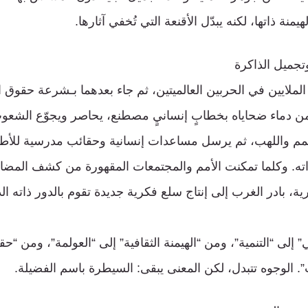
منة ذاتها، لكنه يبدّل الأقنعة التي تُخفي آثارها.
وتجميل الذاكرة
لملايين في الحربين العالميتين، ثم جاء بعدهما بـشرعة حقوق 
ن دماء ضحاياه بخطابٍ إنسانيٍ مصطنع، يحاصر ويجوّع الشعوب
مم واللهب، ثم يرسل مساعدات إنسانية وحقائب مدرسية للأطفا
 ذاته. وكلما تمكنت الأمم والمجتمعات المقهورة من كشف المضام
ية، بادر الغرب إلى إنتاج سلع فكرية جديدة تقوم بالدور ذاته ال
 إلى “التنمية”، ومن “الهيمنة الثقافية” إلى “العولمة”، ومن “ح
. الوجوه تتبدل، لكن المعنى يبقى: السيطرة باسم الفضيلة.