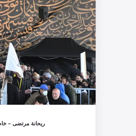
ريحانة مرتضى – خاص