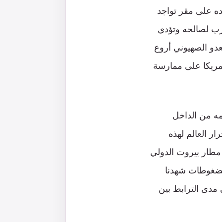
لعشرين من شهر أيلول من عام 2024 أطنان حقده على مقر تواجد
رب لصالحه وتؤدي
عدو الصهيوني أروع
أمريكا على ممارسة
مه من الداخل
ار العالم لهذه
 مطار بيروت الدولي
الضغوطات شهدنا
 مدى الترابط بين