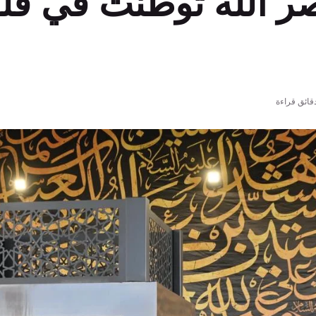
صر الله توطنت في ق