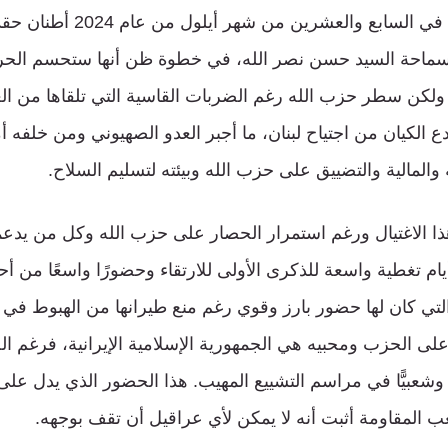
أنزل العدو الصهيوني في السابع وا
سماحة السيد حسن نصر الله، في خطوة ظن أنها ستحسم الح
. ولكن سطر حزب الله رغم الضربات القاسية التي تلقاها من ال
ع الكيان من اجتياح لبنان، ما أجبر العدو الصهيوني ومن خلفه 
المالية والتضييق على حزب الله وبيئته لتسليم السلاح.
ا الاغتيال ورغم استمرار الحصار على حزب الله وكل من يدع
يام تغطية واسعة للذكرى الأولى للارتقاء وحضورًا واسعًا من أحر
التي كان لها حضور بارز وقوي رغم منع طيرانها من الهبوط في
لى الحزب ومحبيه هي الجمهورية الإسلامية الإيرانية، فرغم 
ا وشعبيًّا في مراسم التشييع المهيب. هذا الحضور الذي يدل على
 المقاومة أثبت أنه لا يمكن لأي عراقيل أن تقف بوجهه.