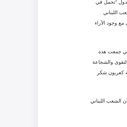
لدول “تحمل في
ب اللبناني
مع وجود الآراء
تي جمعت هذه
التقوى والشجاعة
ه كعربون شكر
ن الشعب اللبناني