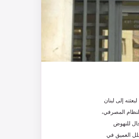
بعثته إلى لبنان
ة بالنظام المصرفي،
جال للنهوض
لل العميق في