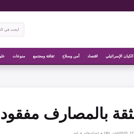
ابحث
في
موقع
الناشر
الكيان الإسرائيلي
اقتصاد
أمن وسلاح
ثقافة ومجتمع
منوعات
علو
ثقة بالمصارف مفقود
الناشر
193
قراءة
1 دقائق قراءة