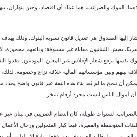
لاهما، البنوك والضرائب، هما عماد أي اقتصاد، وحين ينهاران، 
شار إليها الصندوق هي تعديل قانون تسوية البنوك، وذلك بهدف 
بًا، يعيش اللبنانيون معاناة غير مسبوقة: ودائعهم محجوزة، لا
لبنوك نفسها ترفع شعار الإفلاس غير المعلن. المودعون فقدوا الثق
اقة بينهم وبين مؤسساتهم المالية علاقة نزاع وخصومة. لذلك
مكن أن تنجح ما لم يُعَد بناء هذه الثقة عبر قانون واضح يحدد م
 أن أموال الناس ليست مجرد أرقام تتبخر.
 بالضرائب. لسنوات طويلة، كان النظام الضريبي في لبنان غير ع
لفئات المتوسطة والفقيرة، فيما كبار المتمولين ورجال الأعمال
الضريبي. ما يطلبه الصندوق ليس فقط زيادة الإيرادات بأي وس