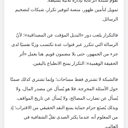
تقوم شبكة الرعاية بإدارة ثلاثية بسيطة:
تمويل لتأمين ظهور، منصة لتوفير تكرار، شبكات لتضخيم
الرسائل.
فالتكرار يلعب دور «البديل المؤقت عن المصداقية»؛ لأنّ
الرسالة التي تتكرر عبر قنوات عدة تكتسب وزنًا نفسيًا لدى
جزء من الجمهور، حتى بلا مضمون قويم. هنا يعمل «أثر
الحقيقة الوهمية»: التكرار يمنح الانطباع باليقين.
فالشبكة لا تشتري فقط مساحات؛ وإنما تشتري كذلك صمتًا
حول الأسئلة المحرِجة. فلا هو يُسأل عن مصدر المال، ولا
يُسأل عن تضارب المصالح، ولا يُسأل عن تاريخ المواقف.
وبذلك يُصنَع حزام حماية يمنع النقد الحقيقي من الاقتراب؛ إذ
من المعلوم أنه عندما يكثر الصدى تقلّ الشفافية في
الغالب.