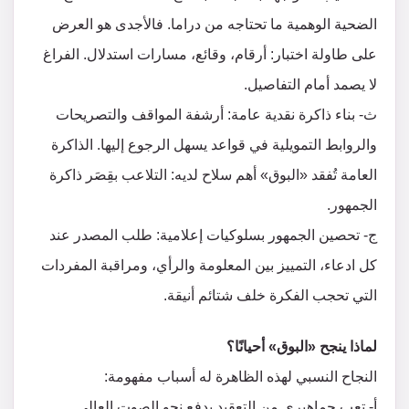
الضحية الوهمية ما تحتاجه من دراما. فالأجدى هو العرض
على طاولة اختبار: أرقام، وقائع، مسارات استدلال. الفراغ
لا يصمد أمام التفاصيل.
ث- بناء ذاكرة نقدية عامة: أرشفة المواقف والتصريحات
والروابط التمويلية في قواعد يسهل الرجوع إليها. الذاكرة
العامة تُفقد «البوق» أهم سلاح لديه: التلاعب بقِصَر ذاكرة
الجمهور.
ج‌- تحصين الجمهور بسلوكيات إعلامية: طلب المصدر عند
كل ادعاء، التمييز بين المعلومة والرأي، ومراقبة المفردات
التي تحجب الفكرة خلف شتائم أنيقة.
لماذا ينجح «البوق» أحيانًا؟
النجاح النسبي لهذه الظاهرة له أسباب مفهومة:
أ‌- تعب جماهيري من التعقيد يدفع نحو الصوت العالي.