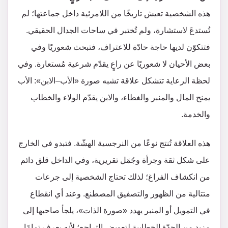
هذه الشخصية تعيش تاريخًا من اللامرئية داخل جماعتها؛ لم
تُستدعَ لاستشارة، ولم تُختبر في ساحات الجدال الحقيقي.
فتتكوّن لديها حاجة حادّة للاعتراف، فتبحث شعوريًا وفي
بعض الأحيان لا شعوريًا عن راعٍ يقدّم شرعية مُستعارة. وفي
لحظة الرعاية تتشكل علاقة تشبه صورة «الأب–الابن»: الأب
يمنح المال والمنبر والغطاء، والابن يقدّم الولاء والخطاب
والخدمة.
هذه العلاقة تُنتج نوعًا من النرجسية الهشّة. فتبدو في الخارج
على شكل ثقة وجرأة وجُمَل تقريرية، وفي الداخل قلق دائم
من انكشاف الفراغ؛ لذلك تحتاج الشخصية إلى جرعات
متتالية من الظهور والتصفيق المصطنع. وعند أي انقطاع
في التمويل أو المنبر يهدد «صورة الذات»، يلجأ صاحبها إلى
مزيد من الحِدّة الخطابية لتعويض التراجع؛ لأنه يعرف تمامًا