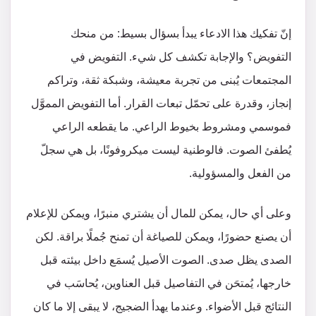
إنّ تفكيك هذا الادعاء يبدأ بسؤال بسيط: من منحك
التفويض؟ والإجابة تكشف كل شيء. التفويض في
المجتمعات يُبنى من تجربة معيشة، وشبكة ثقة، وتراكم
إنجاز، وقدرة على تحمّل تبعات القرار. أما التفويض المموَّل
فموسمي ومشروط بخيوط الراعي. ما يقطعه الراعي
يُطفئ الصوت. فالوطنية ليست ميكروفونًا، بل هي سجلّ
من الفعل والمسؤولية.
وعلى أي حال، يمكن للمال أن يشتري منبرًا، ويمكن للإعلام
أن يصنع حضورًا، ويمكن للصياغة أن تمنح جُملًا براقة. لكن
الصدى يظل صدى. الصوت الأصيل يُسمَع داخل بيئته قبل
خارجها، يُمتحَن في التفاصيل قبل العناوين، يُحاسَب في
النتائج قبل الأضواء. وعندما يهدأ الضجيج، لا يبقى إلا ما كان