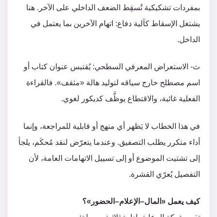
بمفردات تشكيكية تُسقِط الضعف الداخلي على الآخر. هنا
يشتغل الإسقاط كآلية دفاع: اتهام الآخرين بما يعتمل في
الداخل.
ث‌- الاستعراض المعرفي السطحي: يُقتبس عنوان كتاب أو
اسم مصطلح خارج سياقه لتوليد هالة «مثقف». فالقراءة
الفعلية غائبة، والاقتطاع يوظَّف كديكور لغوي.
في هذا الخطاب لا يَظهر أي منهج أو قابلية للمراجعة، وإنما
أداء متكرر يطلب التصفيق. وعندما يتعرّض لنقد مُحكَم، يلجأ
إلى تشتيت الموضوع أو إلى تسييل الاتهامات العامة، لأن
التفصيل يُعرّي القشرة.
كيف يعمل «المال–الإعلام–الحضور»؟