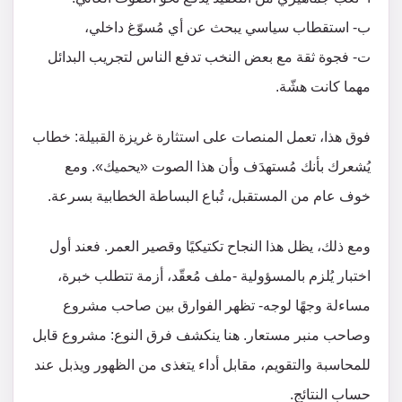
ب- استقطاب سياسي يبحث عن أي مُسوّغ داخلي،
ت- فجوة ثقة مع بعض النخب تدفع الناس لتجريب البدائل
مهما كانت هشّة.
فوق هذا، تعمل المنصات على استثارة غريزة القبيلة: خطاب
يُشعرك بأنك مُستهدَف وأن هذا الصوت «يحميك». ومع
خوف عام من المستقبل، تُباع البساطة الخطابية بسرعة.
ومع ذلك، يظل هذا النجاح تكتيكيًا وقصير العمر. فعند أول
اختبار يُلزم بالمسؤولية -ملف مُعقّد، أزمة تتطلب خبرة،
مساءلة وجهًا لوجه- تظهر الفوارق بين صاحب مشروع
وصاحب منبر مستعار. هنا ينكشف فرق النوع: مشروع قابل
للمحاسبة والتقويم، مقابل أداء يتغذى من الظهور ويذبل عند
حساب النتائج.