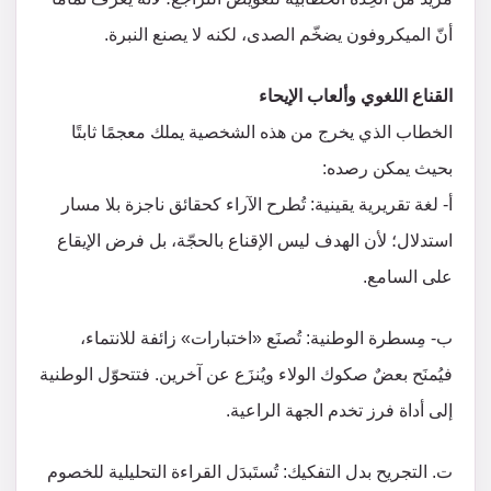
أنّ الميكروفون يضخّم الصدى، لكنه لا يصنع النبرة.
القناع اللغوي وألعاب الإيحاء
الخطاب الذي يخرج من هذه الشخصية يملك معجمًا ثابتًا
بحيث يمكن رصده:
أ‌- لغة تقريرية يقينية: تُطرح الآراء كحقائق ناجزة بلا مسار
استدلال؛ لأن الهدف ليس الإقناع بالحجّة، بل فرض الإيقاع
على السامع.
ب‌- مِسطرة الوطنية: تُصنَع «اختبارات» زائفة للانتماء،
فيُمنَح بعضٌ صكوك الولاء ويُنزَع عن آخرين. فتتحوّل الوطنية
إلى أداة فرز تخدم الجهة الراعية.
ت‌. التجريح بدل التفكيك: تُستَبدَل القراءة التحليلية للخصوم