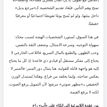
تمنح وهم التأثير، فيُعاد تقديم الشخصية كـ«مرجع بديل»
داخل بيئتها، ولو لم تُمنح يومًا تفويضًا اجتماعيًا أو معرفيًا
حقيقيًا.
في هذا السوق، تُستورد الشخصيات الهشة لسبب محدّد:
سهولة التوجيه، وسرعة الامتثال، وضعف الثقة بالنفس،
وحب الظهور، والطمع بالمال السريع. فاللاعب الخارجي لا
يحتاج إلى مفكر مستقل أو قيادي ذي قاعدة؛ إذ كل ما يحتاج
إليه هو واجهة قابلة للقولبة. هنا يتبدّل دور المنبر: فالمنبر لا
يعكس صاحبَه، وإنما يخلقه من فراغ. وهكذا يُستبدل الوزن
الحقيقي بـ«مظهر صوتي» مرتفع؛ لأن التمويل يرفع الصوت،
لكنه لا يرفع القيمة.
من عقدة اللامرئية إلى اتكاء على «أب» راعٍ