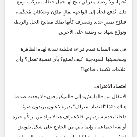
نُخبها، ولا رصيد معرفي يتيح لها حمل خطاب مركّب. ومع
ذلك، تُدفَع فجأة إلى الواجهة بمالٍ ملوَّن وعلاقاتٍ مُحكَمة،
فتلوّح بمنبرٍ جديد وتتصرف كأنها تملك مفاتيح الحل والربط،
وتوزّع شهادات وطنية على الآخرين.
في هذه المقالة نقدم قراءة تحليلية نقدية لهذه الظاهرة
وشخصيتها النموذجية: كيف تُصنَع؟ بأي نفسية تعمل؟ وأي
علامات تكشف قناعها؟
اقتصاد الاعتراف
الانتقال من «الهامش» إلى «الميكروفون» لا يحدث صدفة.
هناك دائمًا “اقتصاد اعتراف” يديره لاعبون يريدون صوتًا
داخليًا يخدم سرديتهم. فالاعتراف هنا لا يولد من تراكُم خبرة
أو ثقة اجتماعية، وإنما يأتي من الخارج على شكل تفويض
إعلامي مع تمويل. إذ إنّ المال يشتري مساحة، والمساحة