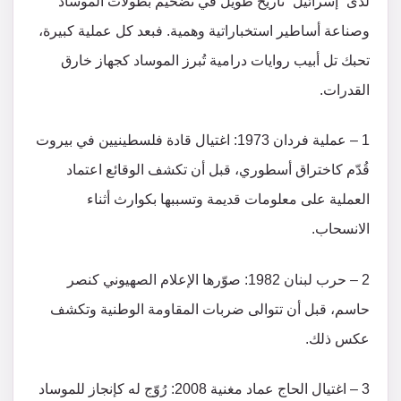
لدى “إسرائيل” تاريخ طويل في تضخيم بطولات الموساد
وصناعة أساطير استخباراتية وهمية. فبعد كل عملية كبيرة،
تحبك تل أبيب روايات درامية تُبرز الموساد كجهاز خارق
القدرات.
1 – عملية فردان 1973: اغتيال قادة فلسطينيين في بيروت
قُدّم كاختراق أسطوري، قبل أن تكشف الوقائع اعتماد
العملية على معلومات قديمة وتسببها بكوارث أثناء
الانسحاب.
2 – حرب لبنان 1982: صوّرها الإعلام الصهيوني كنصر
حاسم، قبل أن تتوالى ضربات المقاومة الوطنية وتكشف
عكس ذلك.
3 – اغتيال الحاج عماد مغنية 2008: رُوّج له كإنجاز للموساد