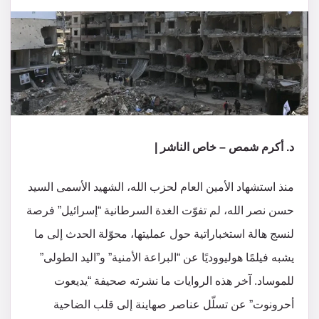
د. أكرم شمص – خاص الناشر |
منذ استشهاد الأمين العام لحزب الله، الشهيد الأسمى السيد
حسن نصر الله، لم تفوّت الغدة السرطانية “إسرائيل” فرصة
لنسج هالة استخباراتية حول عمليتها، محوّلة الحدث إلى ما
يشبه فيلمًا هوليووديًا عن “البراعة الأمنية” و”اليد الطولى”
للموساد. آخر هذه الروايات ما نشرته صحيفة “يديعوت
أحرونوت” عن تسلّل عناصر صهاينة إلى قلب الضاحية