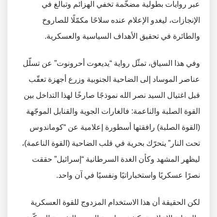
عبر روايات بطولية مضخّمة تخفي الهزائم وتبالغ في
الإنجازات، ليغدو الإعلام عنده سلاحًا مكمّلًا للصاروخ
والطائرة في تحقيق الأهداف السياسية والعسكرية.
وفي هذا السياق، تمثّل رواية “يديعوت أحرونوت” عن تسلّل
عناصر الموساد إلى الضاحية الجنوبية وزرع أجهزة تعقّب
قبل اغتيال السيد نصر الله نموذجًا صارخًا لهذا التداخل بين
القوة الصلبة والناعمة: فالغارات الجوية والقنابل الموجّهة
(القوة الصلبة) رافقتها أسطورة إعلامية عن “كوماندوس
تحت النار” يتحرّك بحرية في قلب الضاحية (القوة الناعمة)،
ليظهر المشهد وكأن الغدة السرطانية “إسرائيل” حققت
نصرًا عسكريًا واستخباراتيًا ونفسيًا في آن واحد.
لكن الحقيقة أن هذا الاستخدام المزدوج للقوة العسكرية