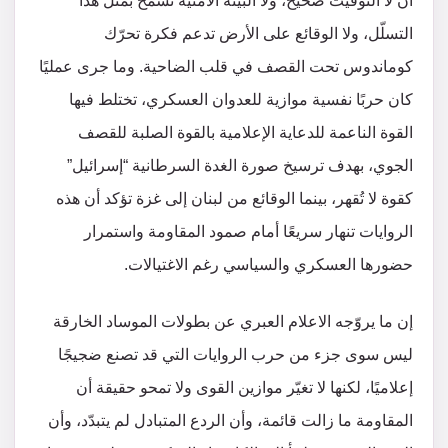
أن لا التوقيت صحيح، ولا البيئة الأمنية تسمح بمثل هذا
التسلّل، ولا الوقائع على الأرض تدعم فكرة تحرّك
كوماندوس تحت القصف في قلب الضاحية. وما جرى عمليًا
كان حربًا نفسية موازية للعدوان العسكري، تختلط فيها
القوة الناعمة للدعاية الإعلامية بالقوة الصلبة للقصف
الجوي، بهدف ترسيخ صورة الغدة السرطانية “إسرائيل”
كقوة لا تُقهر، بينما الوقائع من لبنان إلى غزة تؤكد أن هذه
الروايات تنهار سريعًا أمام صمود المقاومة واستمرار
حضورها العسكري والسياسي رغم الاغتيالات.
إن ما يروّجه الاعلام العبري عن بطولات الموساد الخارقة
ليس سوى جزء من حرب الروايات التي قد تصنع ضجيجًا
إعلاميًا، لكنها لا تغيّر موازين القوى ولا تمحو حقيقة أن
المقاومة ما زالت قائمة، وأن الردع المتبادل لم يتبدّد، وأن