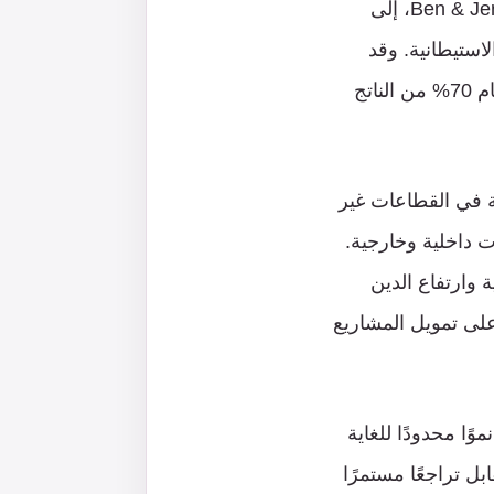
بنسبة 46% منذ عام 2019، مع انسحاب شركات كبرى مثل Intel وSamsung وBen & Jerry’s، إلى
لاستيطانية. وقد
انخفض النموّ من 4.5% عام 2021 إلى نحو 2.8% عام 2025، في ما تجاوز الدين العام 70% من الناتج
ة في القطاعات غير
ت داخلية وخارجية.
 وارتفاع الدين
على تمويل المشاريع
ا محدودًا للغاية
ل تراجعًا مستمرًا