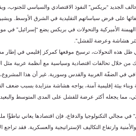
تحالف الجديد “بريكس” النفوذ الاقتصادي والسياسي للجنوب، وي
لفائها على فرض سياساتهم التقليدية في الشرق الأوسط. ويشير 
 الهيمنة الأميركية والتحولات في بريكس يضع “إسرائيل” في
كثر هشاشة وعرضة للفشل”.
ي ظل هذه التحولات، ترسيخ موقعها كمركز إقليمي في إطار 
ك من خلال تحالفات اقتصادية وسياسية مع أنظمة عربية مثل ال
افي في الضفّة الغربية والقدس وسورية. غير أن هذا المشروع، 
وبناء بيئة إقليمية آمنة، يواجه هشاشة متزايدة بسبب ضعف التح
ركي، مما يجعله أكثر عرضة للفشل على المدى المتوسط والبعيد.
في مجالي التكنولوجيا والدفاع، فإن اقتصادها يعاني تباطؤًا ملح
لأمنية وارتفاع التكاليف الإستراتيجية والعسكرية. فقد تراجع ال