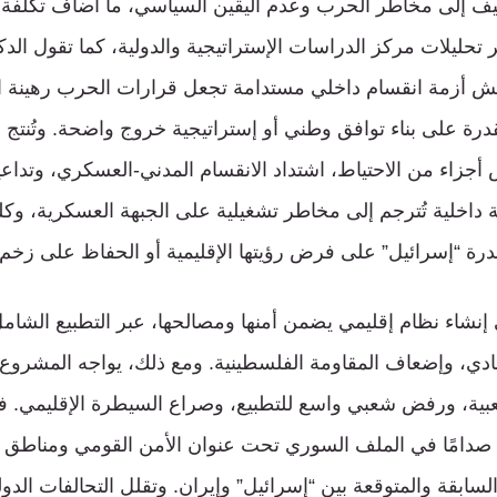
يف إلى مخاطر الحرب وعدم اليقين السياسي، ما أضاف تكلفة ت
 تحليلات مركز الدراسات الإستراتيجية والدولية، كما تقول الدكت
عيش أزمة انقسام داخلي مستدامة تجعل قرارات الحرب رهينة ا
لقدرة على بناء توافق وطني أو إستراتيجية خروج واضحة. وتُنتج
 أجزاء من الاحتياط، اشتداد الانقسام المدني-العسكري، وتداع
اخلية تُترجم إلى مخاطر تشغيلية على الجبهة العسكرية، وك
درة “إسرائيل” على فرض رؤيتها الإقليمية أو الحفاظ على زخم
إنشاء نظام إقليمي يضمن أمنها ومصالحها، عبر التطبيع الشامل
صادي، وإضعاف المقاومة الفلسطينية. ومع ذلك، يواجه المشروع 
بية، ورفض شعبي واسع للتطبيع، وصراع السيطرة الإقليمي. فب
اك صدامًا في الملف السوري تحت عنوان الأمن القومي ومناطق ا
لسابقة والمتوقعة بين “إسرائيل” وإيران. وتقلل التحالفات الدول