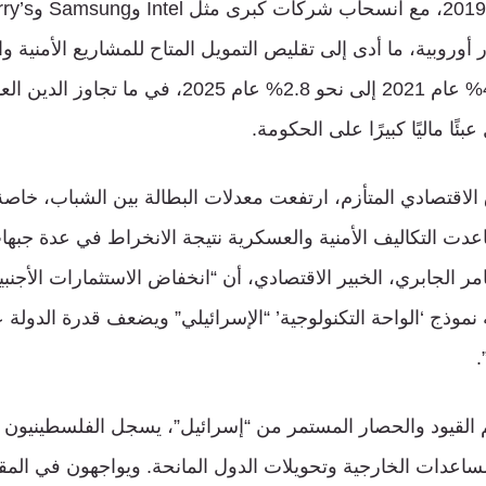
أوروبية، ما أدى إلى تقليص التمويل المتاح للمشاريع الأمنية وا
ئًا ماليًا كبيرًا على الحكومة.
لاقتصادي المتأزم، ارتفعت معدلات البطالة بين الشباب، خاص
صاعدت التكاليف الأمنية والعسكرية نتيجة الانخراط في عدة جبها
ر الجابري، الخبير الاقتصادي، أن “انخفاض الاستثمارات الأجنبية
وذج ‘الواحة التكنولوجية’ “الإسرائيلي” ويضعف قدرة الدولة 
.
لقيود والحصار المستمر من “إسرائيل”، يسجل الفلسطينيون نموً
ساعدات الخارجية وتحويلات الدول المانحة. ويواجهون في المقاب