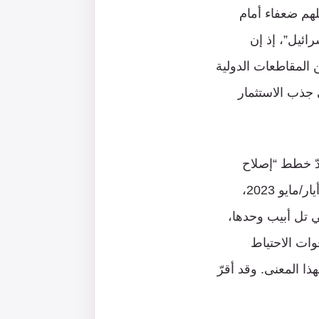
هم ضعفاء أمام
رائيل”، إذ إن
 المقاطعات الدولية
ى جذب الاستثمار
الاحتجاجات وتصدعات الخدمة الاحتياطية منذ مطلع عام 2023 ضدّ خطط “إصلاح
القضاء”، وتواصلت موجات التعبئة خلال الحرب على غزّة. ففي 11 شباط/فبراير و6 أيار/مايو 2023،
ات الآلاف” في شتّى المدن، منهم نحو 110 آلاف في تل أبيب وحدها،
ات الاحتياط
لة جماعية بهذا المعنى. وقد أقرّ