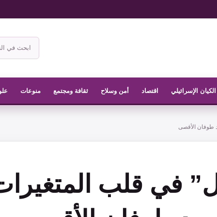
ابحث
في
موقع
الناشر
الكيان الإسرائيلي
اقتصاد
أمن وسلاح
ثقافة ومجتمع
منوعات
علو
د طوفان الأقصى
ل” في قلب المتغيرات