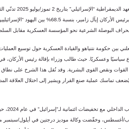
ويُظهر مسح أعده معهد الديمقراطي
مقارنةً بارتفاع الثقة برئيس الأركان إيآل زامير، بنسبة 8.5
انحراف البوصلة الشرعية نحو المؤسسة العسكرية مقابل السلطة
علني بين حكومة نتنياهو والقيادة العسكرية حول توسيع العملي
سياسيًا وعسكريًا. حيث طالب وزراء بإقالة رئيس الأركان، في 
لقوات ونقص القوى البشرية. وقد نُقل هذا الشرخ على نطاق
 يُضعف تماسك عملية صنع القرار ويشير إلى اختلال العلاقة الم
وتزامن هذا الاض
/أغسطس، وخفّضت وكالة موديز درجتين في أيلول/سبتمبر مع