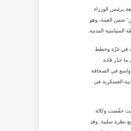
ة “الإسرائيلي” بتاريخ 2 تموز/يوليو 2025 تدنّي الثقة برئيس الوزراء
6% بين اليهود “الإسرائيليين” ضمن العينة، وهو
 السياسية المدنية.
ات في غزّة وخطط
ما حذّر قادة
 واسع في الصحافة
دنية-العسكرية في
طراب الداخلي مع تخفيضات ائتمانية لـ”إسرائيل” في عام 2024، حيث خفّضت وكالة
 نظرة سلبية. وقد