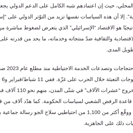
المحلي، حيث إن اعتمادهم شبه الكامل على الدعم الدولي يجعل
ة”. إلا أن هذه السياسات نفسها تزيد من التوّتر الدولي على “إس
تيجيًا هو الاقتصاد “الإسرائيلي” الذي يتعرض لضغوط مباشرة من
لاقتصادية والثقافية ضدّ منتجاته وخدماته، ما يحد من قدرته عل
طويل المدى.
وقد اتسعت رقعة 
قدّرت وكالة رويترز خروج “عشر
قاعدة الرفض الشعبي لسياسات الحكومة. كما هدّد آلاف من قو
بالتوقف عن التطوع، ووقّع أكثر من 1,100 من احتياطيي سلاح الجو رسا
يات ذلك على الجاهزية.