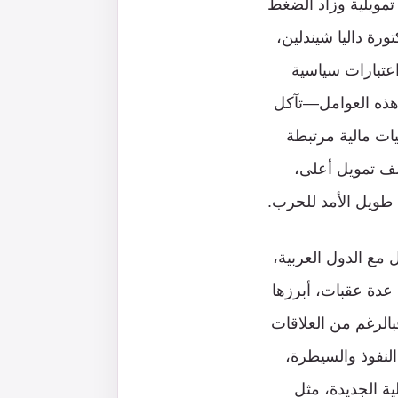
مويلية وزاد الضغط
ورة داليا شيندلين،
عتبارات سياسية
 هذه العوامل—تآكل
يات مالية مرتبطة
لف تمويل أعلى،
 طويل الأمد للحرب.
 مع الدول العربية،
عدة عقبات، أبرزها
الرغم من العلاقات
لنفوذ والسيطرة،
ية الجديدة، مثل