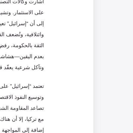
أشارت وكالات التصن
على الاستثمار. وتشير
إلى أن “إسرائيل” ت
وائتلافية، وتُضعف ا
الثقة بالحكومة، رفض
بعدم اليقين—هشاشة د
وتآكل شرعية يعقّد ق
تعتمد “إسرائيل” على 
وتوسيع النفوذ الاقت
تصاعد المقاومة الشع
مع تركيا، إلا أن هن
إضافة إلى المواجهة ا