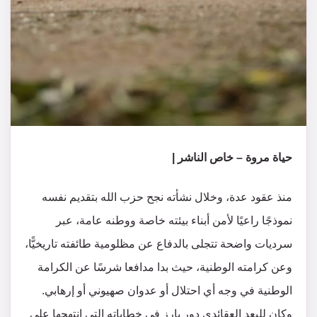
حياة مروة – خاص الناشر |
منذ عقود عدة، وخلال نشأته نجح حزب الله بتقديم نفسه
نموذجًا راعيًا لأمن أبناء بيئته خاصة ووطنه عامة، عبر
سرديات واضحة تتجلى بالدفاع عن مظلومية طائفته تاريخيًّا،
وعن كرامته الوطنية، حيث بدا مدافعا شرسًا عن الكرامة
الوطنية في وجه أي احتلال أو عدوان صهيوني أو إرهابي.
وكان للبعد العقائدي دور بارز في خطاباته التي انتهجها على