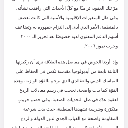
مرّ تلك العقود، تزامنًا مع كلّ الأحداث التي رافقت نشأته،
وفي ظل المتغيرات الإقليمية والأمنية التي كانت تعصف
بالمنطقة، الأمر الذي أدى إلى التزام جمهوره به وتضاعف
أسهم الدعم المعنوي لديه خصوصًا بعد تحرير الـ ٢٠٠٠
وحرب تموز ٢٠٠٦.
وإذا أردنا الخوض في مفاصل هذه العلاقة نرى أن ركيزتها
الثابتة نابعة من أيديولوجيا مقدسة تكمن في الحفاظ على
التماسك الديني والعقائدي الذي ترجم بالقوّة الوازنة، وهذه
القوّة كما بدت واضحة، نجحت في رسم معادلات الردع
لعقود عدّة في ظل التحديات الصعبة، وفي خضم حروبٍ
متكرّرة وشرسة تشهدها المنطقة، حيث بدت شرعية
المقاومة واضحة مع الغياب الجدي لدور الدولة والردع
الرسمي لأي احتلال. وبعد الحرب الطاحنة التي شهدها لبنان