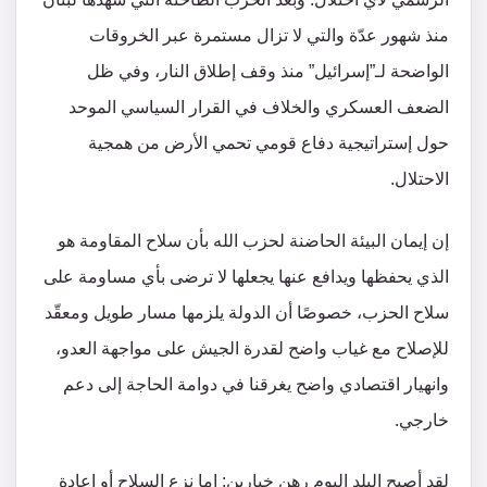
منذ شهور عدّة والتي لا تزال مستمرة عبر الخروقات
الواضحة لـ”إسرائيل” منذ وقف إطلاق النار، وفي ظل
الضعف العسكري والخلاف في القرار السياسي الموحد
حول إستراتيجية دفاع قومي تحمي الأرض من همجية
الاحتلال.
إن إيمان البيئة الحاضنة لحزب الله بأن سلاح المقاومة هو
الذي يحفظها ويدافع عنها يجعلها لا ترضى بأي مساومة على
سلاح الحزب، خصوصًا أن الدولة يلزمها مسار طويل ومعقّد
للإصلاح مع غياب واضح لقدرة الجيش على مواجهة العدو،
وانهيار اقتصادي واضح يغرقنا في دوامة الحاجة إلى دعم
خارجي.
لقد أصبح البلد اليوم رهن خيارين: إما نزع السلاح أو إعادة