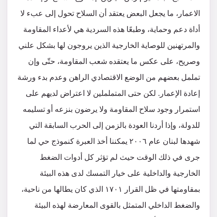
الاعمار، ما يجعل البعض يعتقد أن السلاح تحول إلى عبء لا
أداة دعم وحماية، وطبعًا هذه السردية هي لأعداء المقاومة
والمرتهنين للوصاية الخارجية الذين يروجون لها بشكل علني
وصريح، على عكس ما يعتقده شعب المقاومة، حتّى وإن
تململ بعضهم من الوضع الاقتصادي الراهن وعدم بدء ورشة
إعادة الإعمار. لكن حتى المتململين لا اعتراض لديهم على
استمرار وجود سلاح المقاومة ولا يرضون بنزعه أو تسليمه
للدولة، وإذا أردنا العودة بالزمن إلى الحرب السابقة التي
شهدها لبنان عام ٢٠٠٦ يمكننا أخذ العبرة كنموذج حي لما
جرى في ذلك الوقت حيث لم تؤثر كل أدوات الضغط
الخارجية والداخلية على خيار التمسك لدى هذه البيئة
بمقاومتها في ظل القرار ١٧٠١ الذي كان يطالها من ناحية،
والضغط الداخلي المتمثل بالقوى المعارضة لهذه البيئة