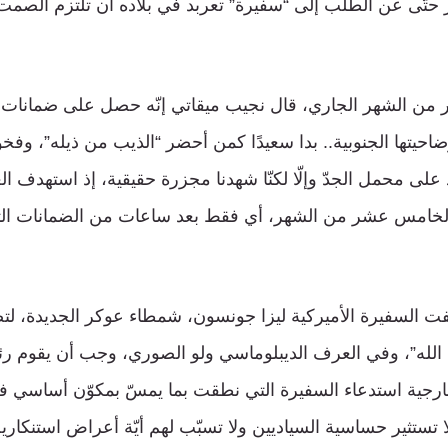
اجز حتّى عن الطلب إلى “سفيرة” تعربد في بلاده أن تلتزم الصمت 
 من الشهر الجاري، قال نجيب ميقاتي إنّه حصل على ضمانات
حيتها الجنوبية.. بدا سعيدًا كمن أحضر “الذيب من ذيله”، وفخو
لى محمل الجدّ وإلّا لكنّا شهدنا مجزرة حقيقية، إذ استهدف العد
الخامس عشر من الشهر، أي فقط بعد ساعات من الضمانات الت
السفيرة الأميركية ليزا جونسون، شمطاء عوكر الجديدة، لتصرّ
الله”، وفي العرف الديبلوماسي ولو الصوري، وجب أن يقوم ر
ارجية استدعاء السفيرة التي نطقت بما يمسّ بمكوّن أساسي في ا
لا تستثير حساسية السياديين ولا تسبّب لهم أيّة أعراض استنكارية