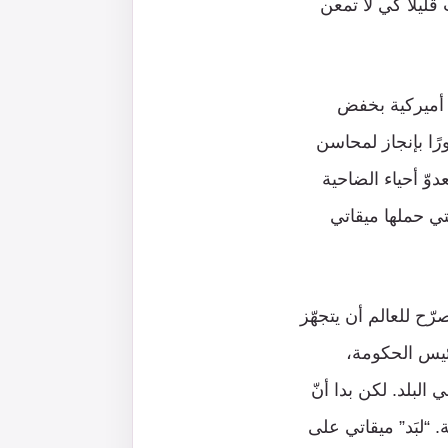
قليلًا كي لا تمعن
 أميركية بخفض
رًا بإنجاز لمحاسن
وّ أحياء الضاحية
ي حملها ميقاتي
ح للعالم أن يتجهّز
ئيس الحكومة،
لبلد. لكن بدا أنّ
. “لبَد” ميقاتي على