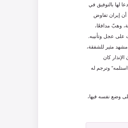
عا لها بالتوفيق في
ه أن إيران تفاوض
يادة اللبنانية، وهبّ مدافعًا،
وت على عجل وتأنيبه.
ي مشهد مثير للشفقة،
الإنذار كان
“استلمه” وترجم له
لى وضع نفسه فيها،