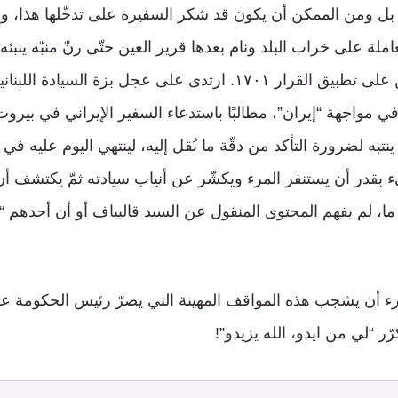
ة، بل ومن الممكن أن يكون قد شكر السفيرة على تدخّلها هذا، ود
ملة على خراب البلد ونام بعدها قرير العين حتّى رنّ منبّه ينبئ
فرنسا باسم اللبنانيين على تطبيق القرار ١٧٠١. ارتدى على عجل بزة الس
فرّ في مواجهة “إيران”، مطالبًا باستدعاء السفير الإيراني في بير
ينتبه لضرورة التأكد من دقّة ما نُقل إليه، لينتهي اليوم عليه ف
ء بقدر أن يستنفر المرء ويكشّر عن أنياب سيادته ثمّ يكتشف أن 
 ما، لم يفهم المحتوى المنقول عن السيد قاليباف أو أن أحدهم 
لمرء أن يشجب هذه المواقف المهينة التي يصرّ رئيس الحكومة ع
 “لي من ايدو، الله يزيدو”!