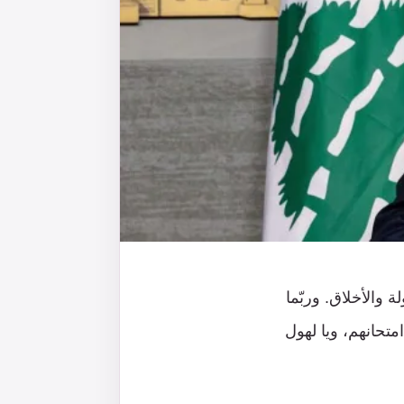
ة والأخلاق. وربّما
متحانهم، ويا لهول