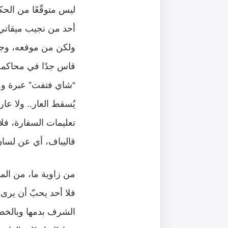
ليس متوقّعًا من الحكو
أحد من نجيب ميقاتي،
ولكن من موقعه، وجب 
قاس جدًا في محاكمة
“شاي فتفت” عبرة ومن
يُسقط العار.. ولا عا
تعليمات السفارة، فلا
قاليباف، أي عن لسان
من زاوية ما، من ال
فلا أحد يحبّ أن يرى “
الشرف بدمها وبالخط