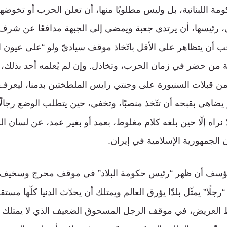
مة اللبنانية، بل وليس مطلوبًا منها، أن تعلن الحرب أو تخوضها.
 رئيسها، أن يرتدي جعبة ويمضي إلى الجبهة مدافعًا عن شرف ا
أن يتظاهر على الأقل باتّخاذ موقف سياديّ ولو “على عيون ال
 من حضر في زمان الحرب، وتخاذل. وإن لم يُعلمه أحد بذلك،
 قبلات السنيورة على وجنتي رايس الملطختين بدمنا، ليعرف أ
ر يضاهي بقبحه أن تتّخذ منصبًا، وتخفي، حين يتطلب الوضع رجال
 نراه إلّا حين بلغه كلام مغلوط، بعمد أو بغير عمد، عن لسان ا
 الجمهورية الإسلامية في إيران.
مؤسف أن ظهر “رئيس حكومة البلاد” في موقف محرج وسخيف لعد
رجلًا” يمثّل بلدًا يؤرق العالم ويمتلك أن يحدّث الدنيا كلّها مستق
 العريض، في موقف الرجل المسحوق الضعيف الذي لا يمتلك أ