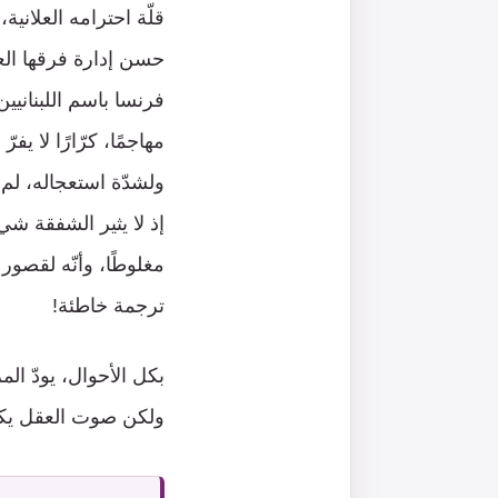
قلّة احترامه العلاني
حسن إدارة فرقها العا
مهاجمًا، كرّارًا لا ي
ولشدّة استعجاله، لم 
إذ لا يثير الشفقة شي
مغلوطًا، وأنّه لقصور
ترجمة خاطئة!
بكل الأحوال، يودّ ا
ولكن صوت العقل يكرّر