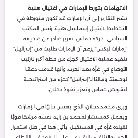
الاتهامات بتورط الإمارات في اغتيال هنية
تشير التقارير إلى أن الإمارات قد تكون متورطة في
التخطيط لاغتيال إسماعيل هنية، رئيس المكتب
السياسي لحركة حماس. تقرير صادر عن صحيفة
“إمارات ليكس” يزعم أن الإمارات طلبت من “إسرائيل”
تنفيذ عملية الاغتيال كجزء من خطة أكبر لترتيب
الأوضاع في غزّة بعد الحرب، وأنها قدمت دعمًا
لوجستيًا وماليًا لـ”إسرائيل” كجزء من استراتيجية
لتقويض حماس وتعزيز نفوذ دحلان.
ويرى محمد دحلان، الذي يعيش حاليًّا في الإمارات
ويعمل كمستشار لمحمد بن زايد، نفسه مرشحًا قويًّا
لقيادة غزّة في المستقبل. يأتي هذا في ظل استمرار
الحرب والتنافس الإقليمي على النفوذ في القطاع.