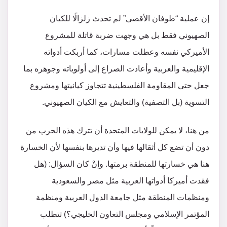
إن عملية “طوفان الأقصى” لم تحدث زلزالًا للكيان
الصهيوني فقط بل هي وجهت ضربة قاتلة للمشروع
الأميركي نفسه وعطلت مسارات، كما أربكت أدواته
الإقليمية والعربية وأعادت الصراع إلى أولوياته وجوهره بما
جعل حتى المقاومة الفلسطينية تتجاوز كيانيتها ومشروع
التسوية (بل التصفية) والتعايش مع الكيان الصهيوني.
من هنا، لا يمكن للولايات المتحدة أن تترك هذه الحرب من
دون أن تضع كل أثقالها فيها وأن تديرها بنفسها لأن الخسارة
هنا هي خسارتها للمنطقة برمتها. وإنْ كان السؤال: (هل
فقدت أميركا أدواتها العربية مثل مصر والسعودية
ومنظمات المنطقة مثل جامعة الدول العربية ومنظمة
المؤتمر الإسلامي ومجلس التعاون الخليجي؟) تتطلب