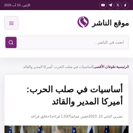
نتقل
الإثنين، 10 آب 2026
لى
موقع الناشر
لمحتوى
القائمة
ابحث
في
موقع
الناشر
الرئيسية
/
طوفان الأقصى
/
أساسيات في صلب الحرب: أميركا المدير والقائد
أساسيات في صلب الحرب:
أميركا المدير والقائد
تشرين الثاني 10, 2023
حسن عماشا
1,537
قراءة
1 دقائق قراءة