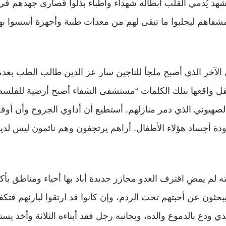
مشهد يُدمي القلب أبطاله شهداء وأطباء بذلوا قصارى جهدهم 
فاهم ليجلبوا ما تبقى لهم من معدات طبية وأجهزة أسسوا به
لآخر الذي أصبح ملجأ للناجين سار عز الدين طالب الطب بعدما 
لينقل واقعها بتلك الكلمات “مستشفى الشفاء أصبح أرضية للفلسط
الصهيوني الذي دمر منازلهم. أستطيع أن أداوي الجروح وأن أوق
ة أجساد هؤلاء الأطفال. أراهم يرتجفون وهم نائمون ليس لدي
ه لم يمضِ اقترف العدو مجازر جديدة أباد بها أحياء ومناطق بأكم
حثون عن أحبتهم تحت الردم، وإن كانوا قد ارتقوا لبارئهم فتكف
ذي ودع بالدموع والده، وبجانبه رجل فقد أبناءه الثلاثة وأخذ يست