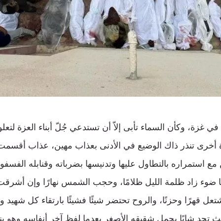
ي غزة، وكأن السماء تأبى إلاّ أن تستدعي جُلّ أبناء العزة لتع
رة أخرى تنذر ذاك الوضيع في الأدنى بعذاب مهين، عذاب أقسمت 
امن مع استمراره بالتطاول عليها وتدنيسها بضرباته وقنابله الفسف
ها ضوء زاد ظلمة الليل ظلامًا، وحجب الشمس نهارًا وإن أشر
عل قهرًا وحزنًا، والروح تحتضر شيئًا فشيئًا بارتقاء كل شهيد
 تجد شابًا يحمل شقيقه الأصغر بعدما لفظ آخر أنفاسه وهو ي