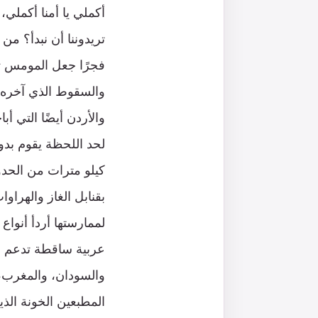
أكملي يا أمنا أكملي
تريدوننا أن نبدأ؟ من
فجرًا جعل المومس تتن
والسقوط الذي آخره ك
والأردن أيضًا التي أ
لحد اللحظة يقوم بد
كيلو مترات من الحدو
بقنابل الغاز والهراو
لممارستها أردأ أنواع
عربية ساقطة تدعم إر
والسودان، والمغرب، 
المطبعين الخونة الذي