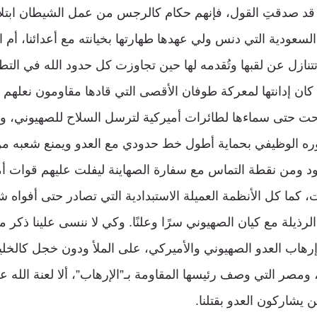
، قد صدقتِ القول، فإنهم حكام كالرجس من عمل الشيطان ابتلانا
 السعودية التي دنس ولي عهدها طهارتها بخيانته مع أعدائنا، أم
ازل عن لقبها وتُقدمه لها حين تجاوزت كل حدود الله في التطب
ان إدانتها لمعركة طوفان الأقصى التي قادها مقاومون نعلهم
باحت حتى سماءها لطائرات أميركية لترسل السلاح للصهيوني، وا
وره الوظيفي بحماية أطول خط حدودي مع العدو ويمنع شعبه من
د ومن نقطة التماس مع سفارة الصهاينة ليفلت عليهم قوات أ
ات، كما كل الأنظمة العميلة الاستبدادية التي تصادر حتى أفواه 
 الرذيلة مع كيان الصهيوني سرًا وعلنًا. وكي لا ننسى علينا ذكر 
هاب العدو الصهيوني والأميركي، على الملأ ودون خجل كالخليج
ومصر التي وصف رئيسها المقاومة بـ”الإرهاب”، ألا لعنة الله ع
ن يشاركون العدو بقتلنا.