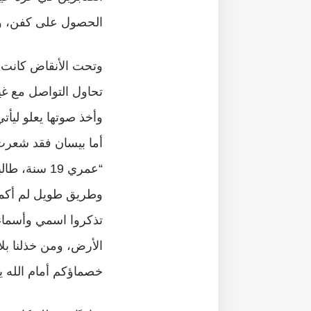
الحصول على كفن، ورج
وتحت الأنقاض كانت ا
تحاول التواصل مع غيد
وأخذ صوتها يعلو ليأ
أما بيسان فقد شعرت 
“عمري 19 س
وطريق طويل لم أكمله،
تذكروا اسمي وأسماء
الأرض، ومن خذلنا بل
خصماؤكم أمام الله يو