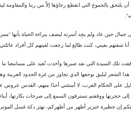
ن يلتحق بالجموع التي انقطع رجاؤها إلاّ من ربنا والمقاومة ليدع
”.
تى جمال حين عاد ولم يجِد أسرته ليصف ببراءة الحياة بأنها “مم
أنا شفتهم بعيني، كنت طالع لما رجعت لقيتهم كل أفراد عائلت
 تلك السيدة التي نفد صبرها وأخذت تُعيد على مسامعنا ما ق
هذا الشعر ليليق بوجعها الذي تجاوز من غزة الحدود العربية وه
وكيل على الحكام العرب، لا أستثني أحدًا منهم، القدس عروس عر
 إلى حجرتها ووقفتم تسترقون السمع إلى صرخات بكارتها، أبناء
م إن حظيرة خنزير أطهر من أطهركم، تهتز دكة غسل الموتى أما