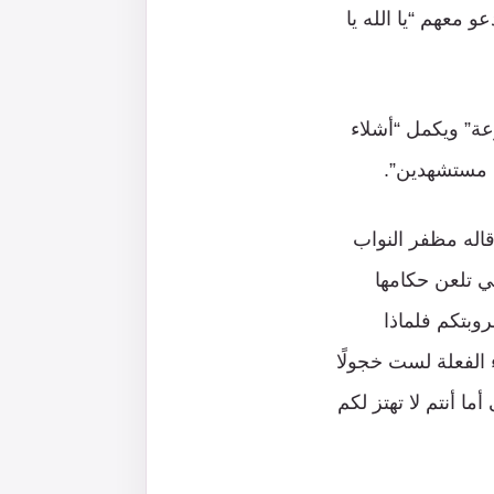
و معهم “يا الله يا
زعة” ويكمل “أشلاء
ي مستشهدين”.
اله مظفر النواب
ي تلعن حكامها
وبتكم فلماذا
 الفعلة لست خجولًا
 أنتم لا تهتز لكم