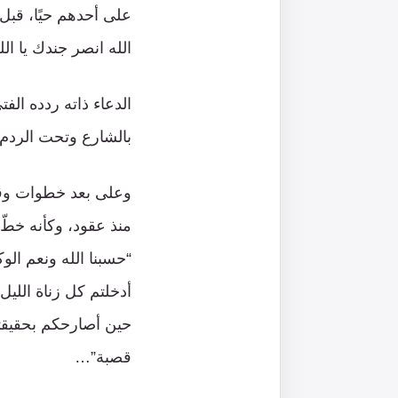
على أحدهم حيًا، قبل أ
الله انصر جندك يا الله
الدعاء ذاته ردده الف
بالشارع وتحت الردم 
وعلى بعد خطوات وقفت
منذ عقود، وكأنه خطّ 
“حسبنا الله ونعم ال
أدخلتم كل زناة الليل
حين أصارحكم بحقيقتك
قصبة”…