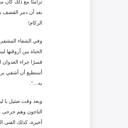
تزامنًا مع ذلك كان 
بعد أن دمر القصف مش
الركام!
وفي الشفاء المشفى ا
الحياة بين أروقتها 
قسرًا جراء العدوان 
أستطيع أن أشفي برود
به…”.
وبعد وقت ضئيل يا ليت
الناجون وهم جرحى يب
أخيرة، كذلك الفتى ال