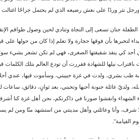
ل نثر وردًا على نعش رضيعه الذي لم يحتمل جراحًا اغتالت ط
لطفلة جنان تسعى إلى النجاة وتنادي لحين وصول طواقم الإنقاذ،
اء لتخبرها بأن فوقها حجارة ولا تعلم إذا كان من حولها على قيد 
تي أحد كي ينقذ شقيقتها الصغرى، فهي لم تكن تشعر بشيء سواه
باقتراب نيلها للشهادة فقررت أن تودع العالم بتلك الكلمات قب
نة، طالبة طب بشري، ولدت في غزة حبيبتي، وسأموت فيها، عندي أحلا
 ولديّ عائلة حنونة أحبها وتحبني، بعد ثوانٍ، دقائق، ساعات ل
 الشهداء وانقشوا صورنا في ذاكرتكم، نحن أهل غزة كنا أشرف
ا شرف، وأنا وعائلتي وأهل مدينتي من استشهد منّا ومن لم يست
م القيامة”.