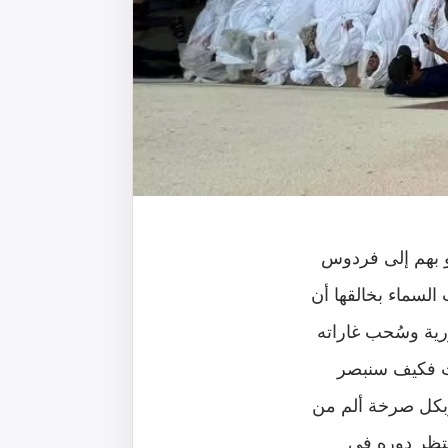
لو بهم إلى فردوس
السماء بخالقها أن
ورية وسُحب غاراته
قت فكيف سنبصر
 وبكل صرخة ألم من
نتظر دوره في