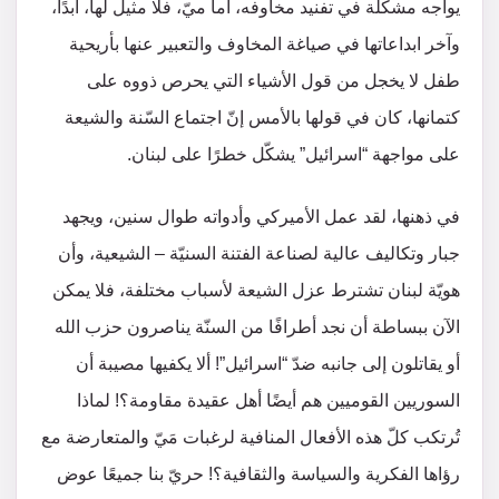
يواجه مشكلة في تفنيد مخاوفه، أما ميّ، فلا مثيل لها، أبدًا،
وآخر ابداعاتها في صياغة المخاوف والتعبير عنها بأريحية
طفل لا يخجل من قول الأشياء التي يحرص ذووه على
كتمانها، كان في قولها بالأمس إنّ اجتماع السّنة والشيعة
على مواجهة “اسرائيل” يشكّل خطرًا على لبنان.
في ذهنها، لقد عمل الأميركي وأدواته طوال سنين، ويجهد
جبار وتكاليف عالية لصناعة الفتنة السنيّة – الشيعية، وأن
هويّة لبنان تشترط عزل الشيعة لأسباب مختلفة، فلا يمكن
الآن ببساطة أن نجد أطرافًا من السنّة يناصرون حزب الله
أو يقاتلون إلى جانبه ضدّ “اسرائيل”! ألا يكفيها مصيبة أن
السوريين القوميين هم أيضًا أهل عقيدة مقاومة؟! لماذا
تُرتكب كلّ هذه الأفعال المنافية لرغبات مَيّ والمتعارضة مع
رؤاها الفكرية والسياسة والثقافية؟! حريّ بنا جميعًا عوض