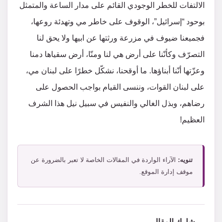
الالتفات للخطر الوجودي القائم على مدار الساعة والمتمثل
بوحود “إسرائيل”، الوقوف على خاطر مي وتهدئة روعها،
فجميعنا ضيوف في مزرعة ورثتها عن ابيها ولا يحق لنا
التصرّف وكأنّنا على أرض هي لنا ومنّا، أرض سقياها دمنا
وعزّتها أنّنا أبناؤها. ما أوقحنا، نشكّل خطرًا على لبنان مي،
على لبنان القوات، وننسى القيام بواجب الحصول على
رضاهم، وبذل الغالي والنفيس في سبيل نيل هذا الشرف
العظيم!
تنويه:
الآراء الواردة في المقالات الخاصة لا تعبر بالضرورة عن
موقف إدارة الموقع.
شارك المقال