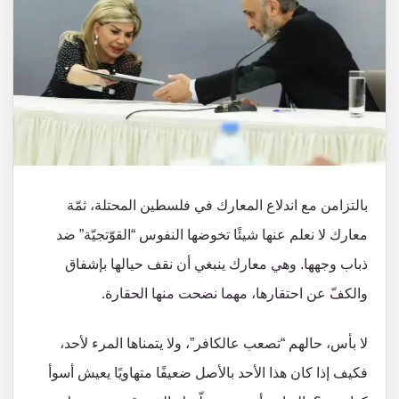
بالتزامن مع اندلاع المعارك في فلسطين المحتلة، ثمّة
معارك لا نعلم عنها شيئًا تخوضها النفوس “القوّتجيّة” ضد
ذباب وجهها. وهي معارك ينبغي أن نقف حيالها بإشفاق
والكفّ عن احتقارها، مهما نضحت منها الحقارة.
لا بأس، حالهم “تصعب عالكافر”، ولا يتمناها المرء لأحد،
فكيف إذا كان هذا الأحد بالأصل ضعيفًا متهاويًا يعيش أسوأ