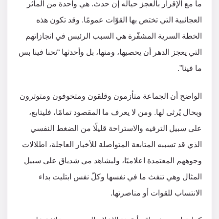
ما مع الإقرار بالعجز حياله إن حدث. هي واحدة من المآثر
العجائبية التي تختص بها القوّات عمومًا. وقد تكون هذه
الخطة السرية المشفّرة هي السبب الرئيس في انجازاتهم
التي يعجز الدهر أن يحصيها، ومنها، بل وأحدثها “نحنا فينا بس
ما فينا”.
الواضح أن الجماعة متأزمون وقلقون ومتخوفون ومتوترون
وبحال يُرثى لها. ومن لا يعرف ما المقصود تمامًا، فليتابع،
على سبيل الترفيه والاستراحة قليلًا من الضغط النفسي
الذي قد تسببه المتابعة المتواصلة للأخبار العاجلة، اطلالات
وجوههم المعتمدة اعلاميًا، وليشاهد مي شدياق على سبيل
المثال وهي تنفث ما في نفسها وكلّ نفس ابتليت بداء
الانتساب للقوات أو مناصرتها.