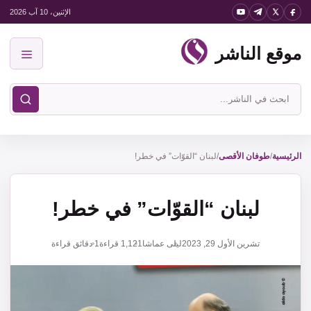
نتقل
الإثنين، 10 آب 2026
لى
موقع الناشر
لمحتوى
القائمة
ابحث
في
موقع
الناشر
الرئيسية
/
طوفان الأقصى
/
لبنان “القوّات” في خطر!
لبنان “القوّات” في خطر!
تشرين الأول 29, 2023
ليلى عماشا
1,121
قراءة
1 دقائق قراءة