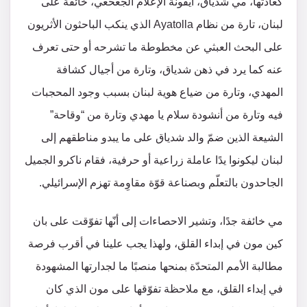
كعادتها، مي شدياق، أيقونة الإعلام الجعحعي، خائفة على
لبنان، تارة من نظام Ayatolla الذي ينكب الباحثون الأثريون
على البحث العبثي عن مخطوطة ما تشرحه أو حتى تعرف
عنه كما يرد في ذهن شدياق، وتارة من أجيال كشافة
المهدي، وتارة من ضياع هوية لبنان بسبب وجود المحجبات
فيه وتارة من أنشودة سلام يا مهدي وتارة من “وقاحة”
الشيعة الذين ضمّ والد شدياق على ما يبدو مناطقهم إلى
لبنان ليكونوا يدًا عاملة زراعية أو حرفية، فقام ناكرو الجميل
الجاحدون بالتعلّم وبصناعة قوّة مقاوِمة تهزم الإسرائيلي.
مي خائفة جدًا، وتشير الاحصاءات إلى أنّها تفوّقت على بان
كين مون في إبداء القلق، ولهذا يجب علينا في أقرب فرصة
مطالبة الأمم المتحدّة بمنحها منصبًا ما لجدارتها المشهودة
في إبداء القلق، مع ملاحظة تفوّقها على مون الذي كان