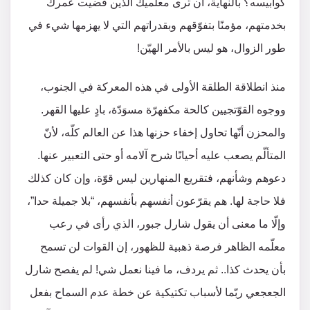
كوابيسه؟ بالنهاية، أن ترى معلّميك الذين قضيت عمرك
بخدمتهم، مؤمنًا بتفوّقهم وبقدراتهم التي لا يهزمها شيء في
طور الزوال، هو ليس بالأمر الهيّن!
منذ انطلاقة الطلقة الأولى في هذه المعركة في الجنوب،
ووجوه القوّتجيين كالحة مكفهرّة مسوَدّة، بادٍ عليها القهر.
والمحزن أنّها تحاول إخفاء حزنها هذا عن العالم كلّه، لأنّ
المتألّم يصعب عليه أحيانًا شرح آلامه أو حتى التعبير عنها.
دعوهم وشأنهم، فتقريع المنهارين ليس قوّة، وإن كان كذلك
فلا حاجة لها. هم يقرّعون أنفسهم بأنفسهم، “بلا جميلة حدا”،
وإلّا ما معنى أن يقول شارل جبور، الذي رأى في رعب
معلّمه الظاهر فرصة ذهبية للظهور، إن القوات لن تسمح
بأن يحدث كذا.. ثم يردف، ما فينا نعمل شي! لم يفصح شارل
الجعجعي ربّما لأسباب تكتيكية عن خطة عدم السماح بفعل