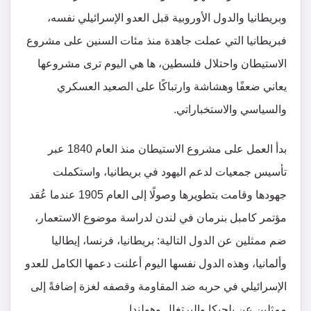
وبريطانيا والدول الأوروبية قبل العدو الإسرائيلي نفسه،
فبريطانيا التي عملت جاهدة منذ مئات السنين على مشروع
الاستيطان واحتلال فلسطين، ها هي اليوم ترى مشروعها
يعاني ضعفًا وهشاشة وارتباكًا على الصعيد العسكري
والسياسي والاستخباراتي.
بدأ العمل على مشروع الاستيطان منذ العام 1840 عبر
تأسيس جمعيات لدعم اليهود في بريطانيا، واستكملت
جهودها وقامت بتطويرها وصولًا إلى العام 1905 عندما عُقد
مؤتمر كامبل بنرمان في لندن لدراسة موضوع الاستعمار،
ضم ممثلين عن الدول التالية: بريطانيا، فرنسا، إيطاليا
وألمانيا، وهذه الدول نفسها اليوم أعلنت دعمها الكامل للعدو
الإسرائيلي في حربه ضد المقاومة وقصفه لغزة إضافةً إلى
ممثلين عن بلجيكا والبرتغال وهولندا.