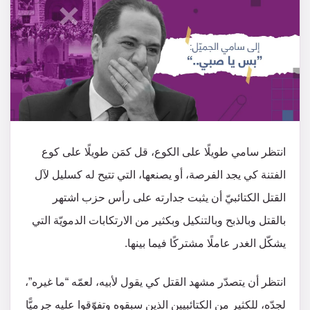
انتظر سامي طويلًا على الكوع، قل كمَن طويلًا على كوع
الفتنة كي يجد الفرصة، أو يصنعها، التي تتيح له كسليل لآل
القتل الكتائبيّ أن يثبت جدارته على رأس حزب اشتهر
بالقتل وبالذبح وبالتنكيل وبكثير من الارتكابات الدمويّة التي
يشكّل الغدر عاملًا مشتركًا فيما بينها.
انتظر أن يتصدّر مشهد القتل كي يقول لأبيه، لعمّه “ما غيره”،
لجدّه، للكثير من الكتائبيين الذين سبقوه وتفوّقوا عليه جرميًّا