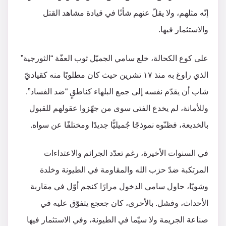
إنّه مثلهم، ولا يقلّ عنهم شأنًا في قيادة مشاهد القتل
والاستثمار فيها.
على كوع الكحالة، خلع سامي الجميّل ثوب العفّة “الثورجية”
الذي راوغ به منذ ١٧ تشرين حيث كان مطلوبًا منه كقياديّ
شاب أن يقدّم نفسه إلى جمع البلهاء كناطقٍ “ضد الفساد”.
وللأمانة، لم يخدع الفتى سوى من جهّزوا عقولهم للقبول
بالخديعة، فظنّوه نموذجًا جُميليًّا جديدًا ومختلفًا عن سواه.
في السنوات الأخيرة، رغم تعدّد الجرائم والاعتداءات
المرتكبة ضدّ حزب الله والمقاومة في الطيونة وخلدة
وشويّا، حاول سامي الدخول مرارًا كنجم أوّل في مقاربة
الأحداث، وفشل. بالأحرى، كان جعجع يتفوّق عليه في
صناعة الجريمة ولا سيّما في الطيونة، وفي الاستثمار فيها