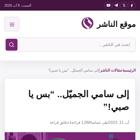
نتقل
السبت، 8 آب 2026
لى
موقع الناشر
لمحتوى
القائمة
ابحث
في
موقع
الناشر
الرئيسية
/
مقالات الناشر
/
إلى سامي الجميّل.. “بس يا صبي!”
إلى سامي الجميّل.. “بس يا
صبي!”
آب 11, 2023
ليلى عماشا
1,050
قراءة
1 دقائق قراءة