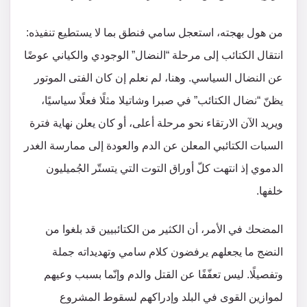
من هول بهجته، استعجل سامي فنطق بما لا يستطيع تنفيذه:
انتقال الكتائب إلى مرحلة “النضال” الوجودي والكياني عوضًا
عن النضال السياسي. وهنا، لم نعلم إن كان الفتى الموتور
يظنّ “نضال الكتائب” في صبرا وشاتيلا مثلًا فعلًا سياسيًا،
ويريد الآن الارتقاء نحو مرحلة أعلى، أو كان يعلن نهاية فترة
السبات الكتائبي المعلن عن الدم والعودة إلى ممارسة الغدر
الدموي إذ انتهت كلّ أوراق التوت التي يتستّر الجُميليون
خلفها.
المضحك في الأمر، أن الكثير من الكتائبيين قد بلغوا من
النضج ما يجعلهم يرفضون كلام سامي وتهديداته جملة
وتفصيلًا. ليس تعفّفًا عن القتل والدم وإنّما بسبب وعيهم
لموازين القوى في البلد وإدراكهم لسقوط المشروع