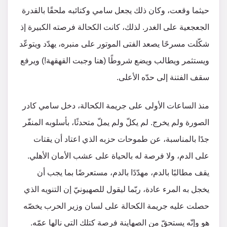
حيثما وقعت، وكان ذلك يجعل سامي وكتائبه ملحقًا بالقدرة
الجعجعية على الغدر. لذلك، كانت الكحالة فرصته الكبيرة إذ
شكّلت مسرحًا يصعد الفتى الموتور على منبره، يهدّد ويتوعّد
ويستثمر ويطالب ويضع شروطًا (هنا وجبت القهقهة!) ويرفع
سقف الفتنة إلى حدّه الأعلى.
منذ الساعات الأولى على جريمة الكحالة، دخل سامي كادر
الصورة ولم يخرج. لم يكلّ ولم يملّ متحدثًا، بأسلوبه المنفّر
جدًا بالمناسبة، عن طموحات حزبه الذي اعتاد أن يقتات
على الدم، ولا فرصة له بالحياة على عشب الأمان الأهلي.
يقف مطالبًا بالدم، مهدّدًا بالدم، مستعرضًا بما يجب أن
يخجل به المرء عادة، ربّما ليقول للصهيونيّ إن التنويه الذي
حصلت عليه جريمة الكحالة على لسان وزير الحرب يخصّه
هو وإنّه يستحقّ من الصهاينة فرصة كتلك التي نالها عمّه.