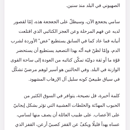
الصهيوني في البلد منذ سنين.
سامي يجعجع الآن، وسيظلّ على الجعجعة هذه، إمّا لقصور
لديه عن فهم المرحلة وعن العجز الكتائبي الذي اقتلعت
أنيابه فما عاد كما في السابق يستطيع “عض” الأوردة لشرب
الدم، وإمّا لظنّ فيه أنّه بهذا التصعيد يستطيع أن يستحضر
قوّة ما أو ثقة دوليّة تمكّن كتائبه من العودة إلى ساحة القوى
الوازنة في البلد. وفي الحالتين هو أسير لوهم مرضيّ تشكّل
في سياق طبيعيّ كونه سليل آل الإرهاب المشهود.
كلمة أخيرة، قل نصيحة، يتوافر في السوق الكثير من
الحبوب المهدّئة والخلطات العشبية التي تؤثر بشكل إيجابيّ
على الأعصاب. على طبيب العائلة أن يصف منها لسامي،
عساه يهدأ قليلًا ويكفّ عن القفز كصبيّ أرعن، القفز الذي