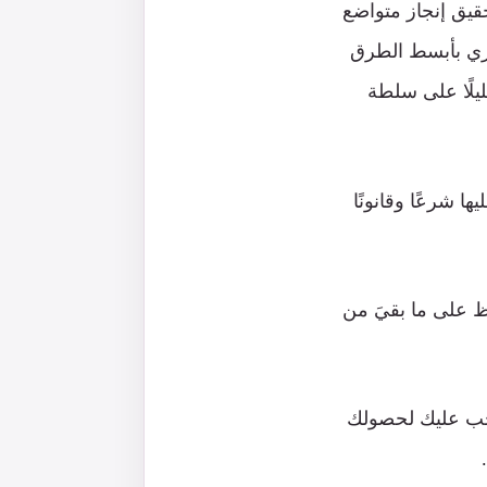
حقيق إنجاز متواضع
زري بأبسط الطرق
يلًا على سلطة
ها شرعًا وقانونًا
اظ على ما بقيَ من
جّب عليك لحصولك