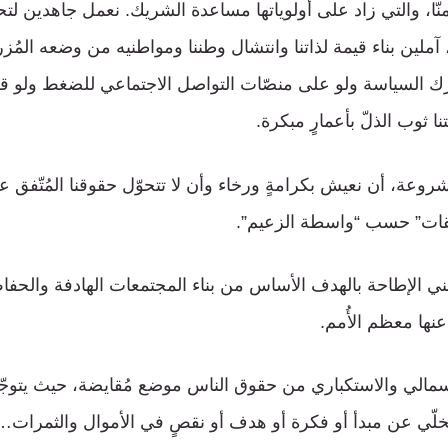
ّا، والتي زاد على أولوياتها مساعدة الشريك. نعمل جاهدين لت
ملين بناء قيمة لذاتنا وانتشال وطننا ومواطنيه من وضعه المُ
 السياسة ولو على منصّات التواصل الاجتماعي للضغط ولو قل
 ثوب الذلّ بأعمارٍ مبكرة.
مشروعة، أن نعيش بكرامةٍ ورخاء وأن لا تتحوّل حقوقنا المُتّفق علي
يقات” حسب “واسطة الزعيم”.
 يعني الإطاحة بالهدف الأساس من بناء المجتمعات الهادفة والحف
نها معظم الأُمم.
أسمالي والاستكباري من حقوق الناس موضع مُقايضة، حيث يتو
لّي عن مبدأ أو فكرة أو هدف أو نقصٍ في الأموال والثمرات…