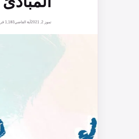
المبادئ
تموز 2, 2021
آية القاضي
1,183
قرا