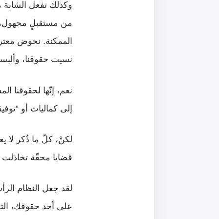
وكذلك تفعل الشابة من
من مستقبلٍ مجهول، آ
الممكنة. نخوض معترك
نسيت حقوقنا، وألبستنا
نعم، إنّها لحقوقنا ال
إلى كماليات أو “توف
لكنْ، كلّ ما ذُكر لا
قضايا محقّة تخاذلت ع
لقد جعل النظام الر
على أحد حقوقك، التخ