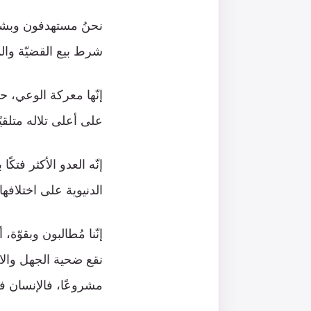
نحنُ مستهدفون وبشدّ
شرط بيع القضيّة والم
إنّها معركة الوعي، ح
على أعلى تلاله متلق
إنّه العدو الأكثر فتك
الدنيوية على اختلافها.
إنّنا مُطالبون وبقوّ
نقع ضحية الجهل والانح
مشروعًا، فالإنسان ف