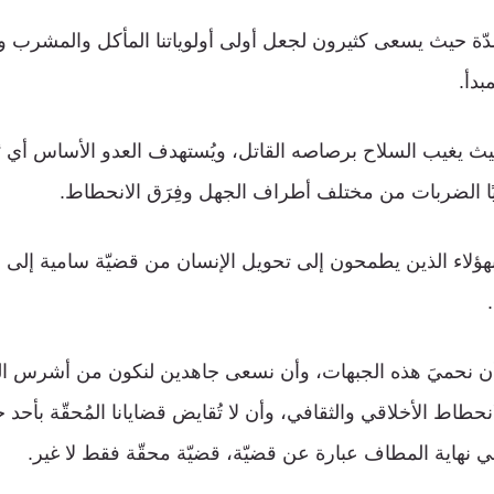
ة حيث يسعى كثيرون لجعل أولى أولوياتنا المأكل والمشرب و
بدأ.
يث يغيب السلاح برصاصه القاتل، ويُستهدف العدو الأساس أي “ا
يًا الضربات من مختلف أطراف الجهل وفِرَق الانحطاط.
ًا بهؤلاء الذين يطمحون إلى تحويل الإنسان من قضيّة سامية إلى 
ة، أن نحميَ هذه الجبهات، وأن نسعى جاهدين لنكون من أشرس الم
طاط الأخلاقي والثقافي، وأن لا تُقايض قضايانا المُحقّة بأحد حق
ي نهاية المطاف عبارة عن قضيّة، قضيّة محقّة فقط لا غير.