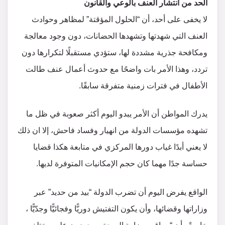
الحد من انتشار العنف بالوعي والقانون
لا يخفى على أحد، أن “الحلول المؤقتة” لمظاهر وحوادث
العنف التي شهدتها وتشهدها الحضانات، دون وجود معالجة
ومكافحة جذرية مشددة لها، ستؤدي مستقبلًا لتكرارها دون
تردد، وهذا الأمر بات واضحًا مع حدوث أعمال عنف طالت
الأطفال في فترات زمنية متفرقة سابقًا.
يدرك المواطن أن الأمر يبدو اليوم أكثر صعوبة في ظل ما
تشهده مؤسسات الدولة من انهيار وفساد فاحش، إلا ان ذلك
لا يعني أبدًا غياب دورها المركزي في متابعة هكذا قضايا
حساسة جدًا مهما كان حجم الإمكانيات المتوفرة لديها.
الواقع يفرض اليوم أن تضرب الدولة “بيد من حديد” عبر
وزاراتها وقضائها، وأن يكون التفتيش دوريًّا وفجائيًّا وجدّيًّا ،