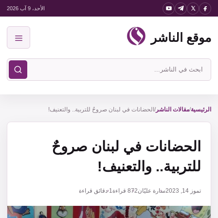
نتقل
الأحد، 9 آب 2026
لى
موقع الناشر
لمحتوى
القائمة
ابحث
في
موقع
الناشر
الرئيسية
/
مقالات الناشر
/
الحضانات في لبنان صروحٌ للتربية.. والتعنيف!
الحضانات في لبنان صروحٌ
للتربية.. والتعنيف!
تموز 14, 2023
سارة عليّان
872
قراءة
1 دقائق قراءة