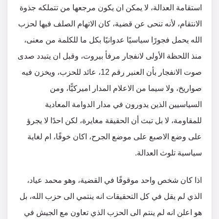
استقامة العدالة، لا يمكن ان يكون مرجعها من تتملكه جذوة
الانتقام، لأنه تنحى عن قضية، كان الاتهام الصلف فيها لحزب
الله يحمل فجورًا سياسيًا عدوانيًا بكل ما للكلمة من معنى،
منذ اللحظة الأولى لانفجار مرفأ بيروت، وقبل ان يتبدد صدى
صوت الانفجار بأن العنبر رقم 12، عائد للحزب، ويخزن فيه
صواريخ، ولا سيما من الاعلام المدار اميركيًّا، ومن
السياسيين الذين يدورون في مدار الدوامة المعادية
للمقاومة، لا بل تبث أن الحقيقة مغايرة، لكن احدًا لا يجرؤ
على وضع الاصبع على موضع الجرح، اكان خوفًا، ام لغاية
سياسية تلوث العدالة.
اذا كان شخص واحد موقوفًا في القضية، وهو محمد عياد،
الذي لم يقل في كل التحقيقات انه ينتمي الى حزب الله، بل
هو اعلن انه لم ينتم الى الحزب الذي تعاون مع الجيش في