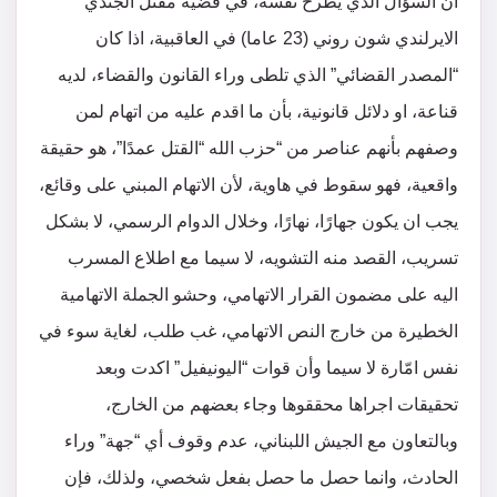
ان السؤال الذي يطرح نفسه، في قضية مقتل الجندي
الايرلندي شون روني (23 عاما) في العاقبية، اذا كان
“المصدر القضائي” الذي تلطى وراء القانون والقضاء، لديه
قناعة، او دلائل قانونية، بأن ما اقدم عليه من اتهام لمن
وصفهم بأنهم عناصر من “حزب الله “القتل عمدًا”، هو حقيقة
واقعية، فهو سقوط في هاوية، لأن الاتهام المبني على وقائع،
يجب ان يكون جهارًا، نهارًا، وخلال الدوام الرسمي، لا بشكل
تسريب، القصد منه التشويه، لا سيما مع اطلاع المسرب
اليه على مضمون القرار الاتهامي، وحشو الجملة الاتهامية
الخطيرة من خارج النص الاتهامي، غب طلب، لغاية سوء في
نفس امّارة لا سيما وأن قوات “اليونيفيل” اكدت وبعد
تحقيقات اجراها محققوها وجاء بعضهم من الخارج،
وبالتعاون مع الجيش اللبناني، عدم وقوف أي “جهة” وراء
الحادث، وانما حصل ما حصل بفعل شخصي، ولذلك، فإن