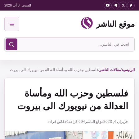
نتقل
السبت، 8 آب 2026
لى
موقع الناشر
لمحتوى
القائمة
ابحث
في
موقع
الناشر
الرئيسية
/
مقالات الناشر
/
فلسطين وحزب الله ومأساة العدالة من نيويورك الى بيروت
فلسطين وحزب الله ومأساة
العدالة من نيويورك الى بيروت
حزيران 4, 2023
موقع الناشر
694
قراءة
1 دقائق قراءة