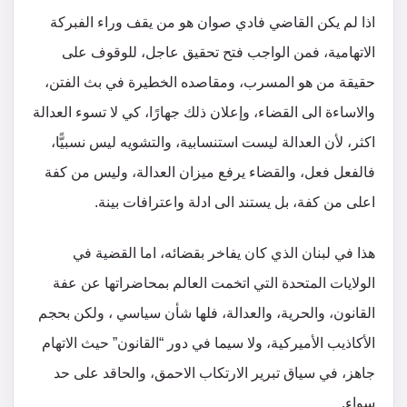
اذا لم يكن القاضي فادي صوان هو من يقف وراء الفبركة
الاتهامية، فمن الواجب فتح تحقيق عاجل، للوقوف على
حقيقة من هو المسرب، ومقاصده الخطيرة في بث الفتن،
والاساءة الى القضاء، وإعلان ذلك جهارًا، كي لا تسوء العدالة
اكثر، لأن العدالة ليست استنسابية، والتشويه ليس نسبيًّا،
فالفعل فعل، والقضاء يرفع ميزان العدالة، وليس من كفة
اعلى من كفة، بل يستند الى ادلة واعترافات بينة.
هذا في لبنان الذي كان يفاخر بقضائه، اما القضية في
الولايات المتحدة التي اتخمت العالم بمحاضراتها عن عفة
القانون، والحرية، والعدالة، فلها شأن سياسي ، ولكن بحجم
الأكاذيب الأميركية، ولا سيما في دور “القانون” حيث الاتهام
جاهز، في سياق تبرير الارتكاب الاحمق، والحاقد على حد
سواء.