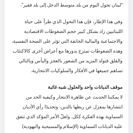
“لبنان تحول اليوم من بلد متوسط الدخل إلى بلد فقير”.
وفي هذا الإطار، فإن هذا التحول الذي طرأ على حياة
اللبنانيين زاد بشكل كبير حجم الضغوطات الاقتصادية
والاجتماعية والمالية الخانقة التي تؤثر على الصحة النفسية،
وهذه الضغوطات تمتزج بدورها مع أعراض أخرى كالاكتئاب
والقلق فتولد المزيد من الشعور بالعجز واليأس وبالتالي
تساهم جميعها في الأفكار والسلوكيات الانتحارية.
موقف الديانات واحد والحلول شبه غائبة
لا يمكننا الحديث عن ظاهرة الانتحار وكيفية الحد من
انتشارها بمعزل عن ربطها بالدين، وتحديدًا رأي الأديان
السماوية بهذه الفكرة ككل. ولعلّ الأمر المؤكد الذي تتفق
عليه الديانات السماوية (الإسلام والمسيحية واليهودية)