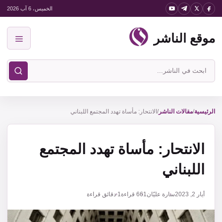
نتقل
الخميس، 6 آب 2026
لى
موقع الناشر
لمحتوى
القائمة
ابحث
في
موقع
الناشر
الرئيسية
/
مقالات الناشر
/
الانتحار: مأساة تهدد المجتمع اللبناني
الانتحار: مأساة تهدد المجتمع
اللبناني
أيار 2, 2023
سارة عليّان
661
قراءة
1 دقائق قراءة