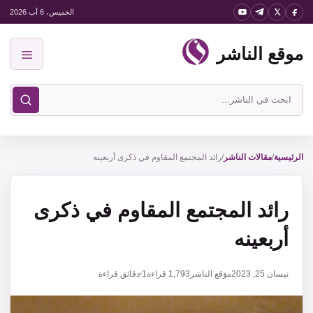
نتقل
الخميس، 6 آب 2026
لى
موقع الناشر
لمحتوى
القائمة
ابحث
في
موقع
الناشر
الرئيسية
/
مقالات الناشر
/
رائد المجتمع المقاوم في ذكرى أربعينه
رائد المجتمع المقاوم في ذكرى
أربعينه
نيسان 25, 2023
موقع الناشر
1,793
قراءة
1 دقائق قراءة