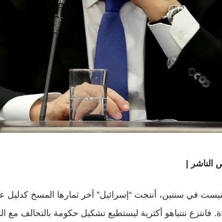
الناشر |
لكنيست في سنتين، أنتجت “إسرائيل” آخر ثمارها المسخ كدليل ع
ودة. فانتزع نتنياهو أكثرية ليستطيع تشكيل حكومة بالتحالف مع ا