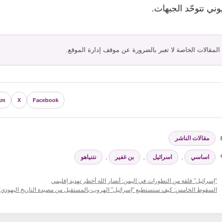
ني تتوحّد الجبهات.
 المقالات الخاصة لا تعبر بالضرورة عن موقف إدارة الموقع.
am
X
Facebook
التصنيفات
مقالات الناشر
الوسوم
اساسي
,
اسرائيل
,
بن غفير
,
نتنياهو
“إسرائيل” قلقة من التطورات في اليمن: أنصار الله أخطر تهديد إقليمي
السقوط الخامس: كيف ستستطيع “إسرائيل” الهروب بالمستقبل من مصيدة التاريخ اليهودي؟