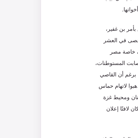
خواتها.
مر بن غفير،
أقصى في العشر
ع، خاصة مصر
من جنوب لبنان وأصابت المستوطنات،
 برغم أن القاصي
هبوا لاتهام حماس
نان ومحيط غزة
 لافتًا إعلان