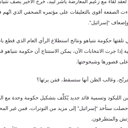
لعقد لقاء مع زعيم المعارضة ياشر لبيد، خرج الأخير يصف نتنياهو
ءت الصفعة أقوى بالتعليقات على مؤتمره الصحفي الذي اتُهم ف
إضعاف “إسرائيل”.
تلقتها حكومة نتنياهو ونتائج استطلاع الرأي العام الذي قطع بان
ية إذا جرت الانتخابات الآن، يمكن الاستنتاج أن حكومة نتنياهو
 على قصورها وشيخوختها.
 تترنّح، وغالب الظن أنها ستسقط، فمَن يرثها؟
 من الليكود وتسمية قائد جديد يُكلَّف بتشكيل حكومة وحدة مع ا
ْ حصلت ستأخذ “إسرائيل” إلى مزيد من التوترات، فمن غير المح
تش والمتطرفون.