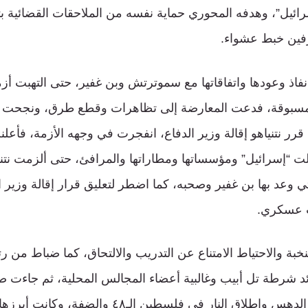
رائيل”، وهدفه المحوري حماية نفسه من الملاحقات القضائية بت
رّفين خبط عشواء.
إنفاذ وعودها واتفاقاتها مع سموترتش وبن غفير، حتى التهبت أ
قرر نتنياهو إقالة وزير الدفاع، انفجرت في وجهه الأزمة، فأع
لت “إسرائيل” ومؤسساتها ومطاراتها والمرافئ، حتى ألزمت نتني
لتي وعد بها بن غفير وصحبه، كما اضطر لتعليق قرار إقالة وزير ا
ب عسكري.
بة والاحتياط الامتناع عن التدريب والالتحاق، كما ضباط من رت
ائد شرطة تل أبيب وغالبية أعضاء المجالس المحلية، ثم جاءت 
غزة وتصعيد عمليات الدهس وإطلاق النار في فلسطين الـ٤٨