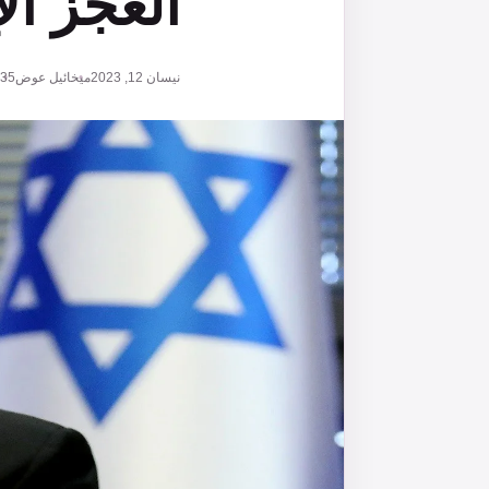
العجز ال
نيسان 12, 2023
ميخائيل عوض
135