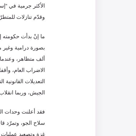
الأكثر جرمية في “إس
وقدّم تنازلات للمتط
ما إنْ بدأت حكومته 
ألف متظاهر، وعندما 
الاضراب العام، وأقف
التعديلات القانونية ا
الجيش، وربما انقلا
فقد أعلنت وحدات النخ
سلاح الجو، وتمرّد ق