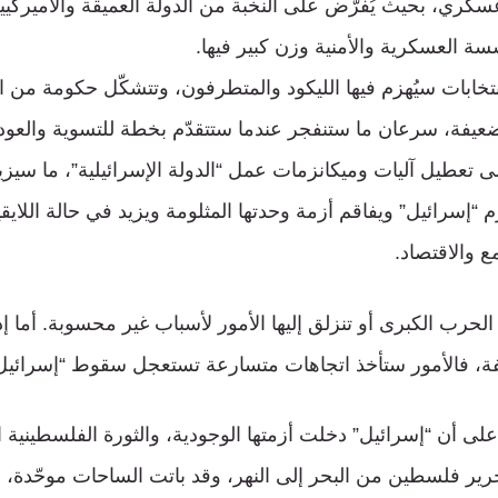
سكري، بحيث يُفرّض على النخبة من الدولة العميقة والأميرك
سسة العسكرية والأمنية وزن كبير فيها.
تخابات سيُهزم فيها الليكود والمتطرفون، وتتشكّل حكومة من الل
ضعيفة، سرعان ما ستنفجر عندما ستتقدّم بخطة للتسوية والعودة
ى تعطيل آليات وميكانزمات عمل “الدولة الإسرائيلية”، ما سي
م “إسرائيل” ويفاقم أزمة وحدتها المثلومة ويزيد في حالة اللايقي
ع والاقتصاد.
الحرب الكبرى أو تنزلق إليها الأمور لأسباب غير محسوبة. أما 
فة، فالأمور ستأخذ اتجاهات متسارعة تستعجل سقوط “إسرائيل
على أن “إسرائيل” دخلت أزمتها الوجودية، والثورة الفلسطينية 
حرير فلسطين من البحر إلى النهر، وقد باتت الساحات موحّدة، 