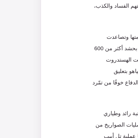
هم الفساد والكذب،
زمتها وتصاعدت
بصورة درامية وغير مسبوقة، فدعت المعارضة إلى تظاهرات وقطع طرق، ونجحت بحشد أكثر من 600
لنت الهستدروت
اهو بتعليق
لدفاع خوفًا من تمّرد
بة رائد وطياري
صليات الصواريخ من
 والضفة، وكانت أبرزها عملية تل أبيب