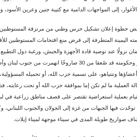
لأغوار، إلى المواجهات الدامية مع كتيبة جنين وعرين الأسود، وأ
ض خطوة إعلان تشكيل حرس وطني من مرتزقة المستوطنين بأ
مته اليمينة المتطرفة إلى فرض منع اقتحامات المستوطنين لل
ن نزولًا عند توصية قادة الأجهزة والجيش، ورغبة دول التطبي
والأردن. وكان نتنياهو وحكومته قد صُعقا من 30 صاروخًا انهمرت 
عضاؤها ونتنياهو، على تسمية حزب الله، أو تحميله المسؤولية،
ة العملية ما لم تكن إما بموافقة حزب الله أو تحت رعايته، فذ
يام بعملية استعراضية تقتصر على قصف مناطق زراعية في لب
حّدت فيها الجبهات من غزة إلى الجولان والجنوب اللبناني، وكان
ف صواريخ طويلة المدى في سيناء موجهة لميناء إيلات.