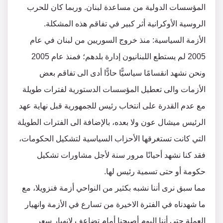
المؤسسات الدولية من مساعدة لبنان. وربما كان للحرب
الروسية الأوكرانية أثر كبير في تفاقم هذه المشكلة.
الأزمة السياسية: منذ خروج السوريين من لبنان في عام
2005 لم يستطع اللبنانيون إدارة بلدهم؛ فمنذ عام 2005
ونحن نشهد انقسامًا سياسيًّا حادًّا أدى الى تفاقم بعض
الأزمات والى تعطيل المؤسسات الدستورية لفترات طويلة
مع عدم القدرة على انتخاب رئيس للجمهورية قبل نهاية عهد
الرئيس ميشال عون ولا بعده، بالإضافة الى الفترات الطويلة
التي كانت تستغرقها الأحزاب السياسية لتشكيل الحكومات،
فقد كنا نشهد أحيانًا مرور سنة لأجل مشاورات تشكيل
حكومة أو حتى تسمية رئيس لها.
مما سبق نرى أننا نشبه بكثير من النواحي أزمة فنزويلا، مع
ما شهدناه في الفترة الاخيرة من تسارع في الأزمة وانهيار
العملة حتى أننا اليوم أصبحنا أمام تضاعف لانهيار سعر