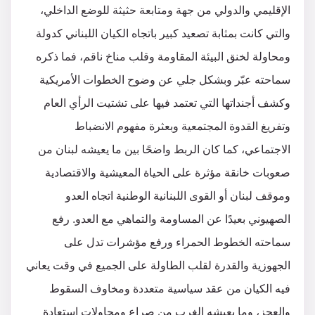
الإقليمي والدولي من جهة ومتابعة حثيثة للوضع الداخلي،
والتي كانت بمثابة تصعيد كبير باتجاه الكيان اللبناني كدولة
ومحاولة لخنق البيئة المقاومة وقلب مناخ ناقم، فما ذكره
سماحته عبّر وبشكل جلي عن وضوح الخطوات الأمريكية
وكشف أجنداتها التي تعتمد فيها على تشتيت الرأي العام
وتفريغ القدوة المجتمعية وبعثرة مفهوم الانضباط
الاجتماعي، كما كان الربط واضحًا بين ما يعيشه لبنان من
صعوبات خانقة مؤثرة على الحياة المعيشية والاقتصادية
وموقف لبنان أو القوى اللبنانية الوطنية اتجاه العدو
الصهيوني بعيدًا عن المساومة والتماهي مع العدو. رفع
سماحته الخطوط الحمراء ورفع مؤشرات تدل على
الجهوزية والقدرة لقلب الطاولة على الجميع في وقت يعاني
فيه الكيان من عقد سياسية متعددة ومخاوف السقوط
والعجز، وما يعيشه الغرب من صراع ومحاولات استعادة