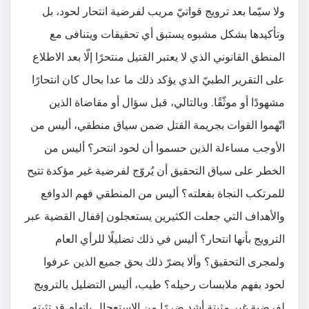
ولا سيّما بعد ترويج قواتيّ مريب لفرضية انتحار لحود، بل
وتأكيدها بشكل مشبوه يستبق أي تحقيقات ويتنافى مع
المنطق القانوني الذي لا يعتبر القتيل منتحرًا إلّا بعد الاطلاع
على التقرير الطبيّ الذي يؤكد ذلك ما عدا بحال كان انتحارًا
مشهودًا أو موثّقًا. وبالتالي، قبل سؤال أو مقاضاة الذين
اتّهموا القوات بجريمة القتل ضمن سياق منطقي، أليس من
الأوجب مساءلة الذين حسموا أن لحود انتحر؟ أليس من
الخطر على سياق التحقيق أن يُروّج لفرضية غير مؤكدة تتيح
للمرتكب النجاة بفعلته؟ أليس من المنطقي فهم الدوافع
والأهداف التي جعلت الكثيرين يستعجلون إقفال القضية عبر
الترويج بأنها انتحار؟ أليس في ذلك تضليلًا للرأي العام
ولمجرى التحقيق؟ وألا يضرّ ذلك بحق جميع الذين عرفوا
لحود بفهم ملابسات رحيله؟ طيب، أليس التضليل بالترويج
لفرضية غير مثبتة أشد ضررًا من الاستعجال باتهام قد تثبته