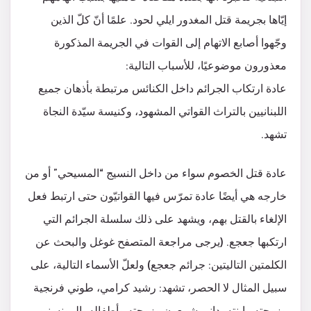
إيّاها بجريمة قتل المغدور ايلي لحود. علمًا أنّ كلّ الذين
وجّهوا أصابع الاتهام إلى القوات في الجريمة المذكورة
معذورون موضوعيًا، للأسباب التالية:
عادة ارتكاب الجرائم داخل الكنائس مرتبطة بأذهان جميع
اللبنانيين بالتراث القواتي المشهود، وكنيسة سيّدة النجاة
تشهد.
عادة قتل الخصوم سواء من داخل النسيج “المسيحي” أو من
خارجه هي أيضًا عادة تمرّس فيها القواتيّون حتى ارتبط فعل
الإلغاء بالقتل بهم، ويشهد على ذلك سلسلة الجرائم التي
ارتكبها جعجع. (يرجى مراجعة المتصفح غوغل والبحث عن
الكلمتين التاليتين: جرائم جعجع) ولعلّ الأسماء التالية، على
سبيل المثال لا الحصر، تشهد: رشيد كرامي، طوني فرنجية
وزوجته وابنته، داني شمعون وزوجته وأطفاله، المونسنيور