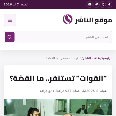
نتقل
الجمعة، 7 آب 2026
لى
موقع الناشر
لمحتوى
القائمة
ابحث
في
موقع
الناشر
الرئيسية
/
مقالات الناشر
/
“القوات” تستنفر.. ما القصّة؟
“القوات” تستنفر.. ما القصّة؟
شباط 8, 2023
ليلى عماشا
937
قراءة
1 دقائق قراءة