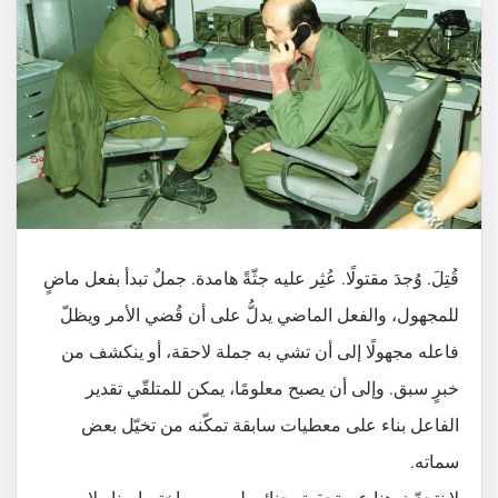
قُتِلَ. وُجدَ مقتولًا. عُثِر عليه جثّةً هامدة. جملٌ تبدأ بفعل ماضٍ
للمجهول، والفعل الماضي يدلُّ على أن قُضي الأمر ويظلّ
فاعله مجهولًا إلى أن تشي به جملة لاحقة، أو ينكشف من
خبرٍ سبق. وإلى أن يصبح معلومًا، يمكن للمتلقّي تقدير
الفاعل بناء على معطيات سابقة تمكّنه من تخيّل بعض
سماته.