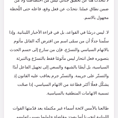
لا نتحدّث هنا عن تحقيق جنائي ليس من اختصاصنا ولا من
ضمن نطاق عملنا. نتحدّث عن فعل وقع، فاعله حتى اللّحظة
مجهول بالاسم.
لا. ليس درسًا في القواعد، بل في قراءة الأخبار اللبنانية. وإذا
سلّمنا جدلًا أن من سمّى اسم من افترض أنّه القاتل مأثوم
بالاتهام السياسي والتسرّع، فإن من سارع إلى حسم الحدث
بتصويره فعل انتحار ليس مأثومًا فقط بالتسرّع وبالتبرئة
السياسية، بل أيضًا بالشبهة والسعي إلى تجهيل الفاعل أبدًا
والتستّر على جريمة. والتستّر جرم يعاقب عليه القانون إذ
يشكّل فعلًا أكثر فظاعة من الاتهام السياسي، إذا صحّت
تسمية الاتهامات المنطقية بالسياسية.
طالعنا بالأمس لائحة أسماء غير مكتملة بعد قدّمتها القوات
اللبنانية لتخبرنا أنها بصدد مقاضاة حامليها بسبب اتهامهم