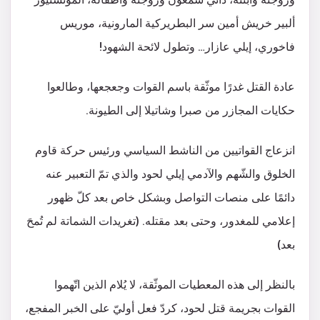
ألبير خريش أمين سر البطريركية المارونية، موريس
فاخوري، إيلي عازار… وتطول لائحة الشهود!
عادة القتل غدرًا موثّقة باسم القوات وجعجعها، وطالعوا
حكايات المجازر من صبرا وشاتيلا إلى الطيونة.
انزعاج القواتيين من الناشط السياسي ورئيس حركة قاوم
الخلوق والشّهم والآدمي إيلي لحود والذي تمّ التعبير عنه
دائمًا على منصات التواصل وبشكل خاص بعد كلّ ظهور
إعلامي للمغدور، وحتى بعد مقتله. (تغريدات الشماتة لم تُمحَ
بعد)
بالنظر إلى هذه المعطيات الموثّقة، لا يُلام الذين اتّهموا
القوات بجريمة قتل لحود، كردّ فعل أوليّ على الخبر المفجع،