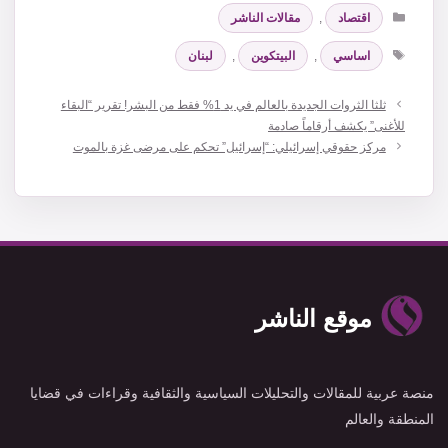
التصنيفات
اقتصاد
,
مقالات الناشر
الوسوم
اساسي
,
البيتكوين
,
لبنان
ثلثا الثروات الجديدة بالعالم في يد 1% فقط من البشر! تقرير “البقاء
للأغنى” يكشف أرقاماً صادمة
مركز حقوقي إسرائيلي: “إسرائيل” تحكم على مرضى غزة بالموت
موقع الناشر
منصة عربية للمقالات والتحليلات السياسية والثقافية وقراءات في قضايا
المنطقة والعالم