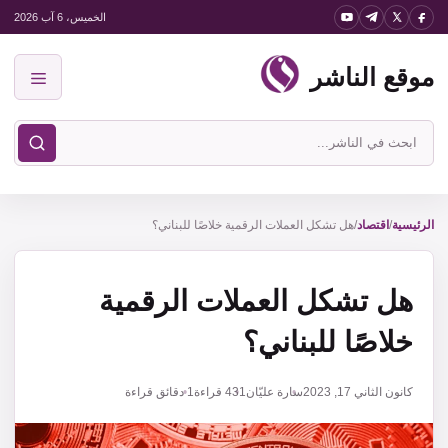
نتقل
الخميس، 6 آب 2026
لى
موقع الناشر
لمحتوى
القائمة
ابحث
في
موقع
الناشر
الرئيسية
/
اقتصاد
/
هل تشكل العملات الرقمية خلاصًا للبناني؟
هل تشكل العملات الرقمية
خلاصًا للبناني؟
كانون الثاني 17, 2023
سارة عليّان
431
قراءة
1 دقائق قراءة