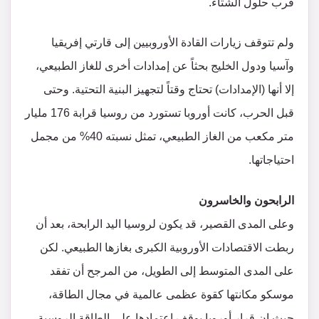
قرب حلول الشتاء.
ولم تتوقف زيارات القادة الأوروبيين إلى قارتي إفريقيا
وآسيا ودول الخليج بحثاً عن إمدادات أخرى للغاز الطبيعي،
إلا أنها (الإمدادات) تحتاج وقتاً لتجهيز البنية التحتية. وحتى
قبل الحرب، كانت أوروبا تستورد من روسيا قرابة 176 مليار
متر مكعب من الغاز الطبيعي، تمثل نسبته 40% من مجمل
احتياجاتها.
الرابحون والخاسرون
وعلى المدى القصير، قد يكون لروسيا اليد الرابحة، بعد أن
ربطت الاقتصادات الأوروبية الكبرى بغازها الطبيعي. لكن
على المدى المتوسط ​​إلى الطويل، من المرجح أن تفقد
موسكو مكانتها كقوة عظمى عالمية في مجال الطاقة،
حيث إن قرار أوروبا بوقف اعتمادها على الطاقة الروسية