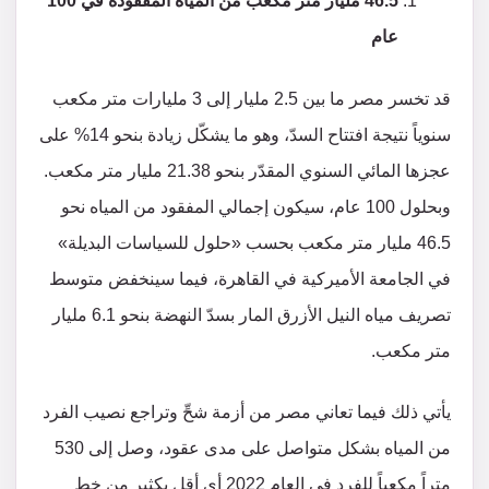
46.5 مليار متر مكعب من المياه المفقودة في 100
عام
قد تخسر مصر ما بين 2.5 مليار إلى 3 مليارات متر مكعب
سنوياً نتيجة افتتاح السدّ، وهو ما يشكّل زيادة بنحو 14% على
عجزها المائي السنوي المقدّر بنحو 21.38 مليار متر مكعب.
وبحلول 100 عام، سيكون إجمالي المفقود من المياه نحو
46.5 مليار متر مكعب بحسب «حلول للسياسات البديلة»
في الجامعة الأميركية في القاهرة، فيما سينخفض متوسط
تصريف مياه النيل الأزرق المار بسدّ النهضة بنحو 6.1 مليار
متر مكعب.
يأتي ذلك فيما تعاني مصر من أزمة شحِّ وتراجع نصيب الفرد
من المياه بشكل متواصل على مدى عقود، وصل إلى 530
متراً مكعباً للفرد في العام 2022 أي أقل بكثير من خط