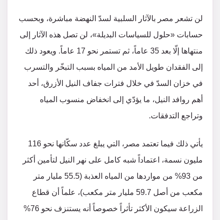
لن تشعر مصر بالآثار السلبية لسدّ النهضة مباشرة، وبحسب
حسابات «حلول للسياسات البديلة»، لن تصل هذه الآثار إلى
منتهاها إلّا بعد 35 عاماً، ثم تستمر نحو 17 عاماً. ويعود ذلك
إلى الفقدان طويل الأمد من المياه بسبب التبخّر والتسرب
في خزان السدّ في خلال فترات جفاف النيل الأزرق، أحد
أهم روافد النيل، ما يؤدّي إلى انخفاض منسوب المياه
وتراجع التدفقات.
يأتي ذلك فيما تعتمد مصر، التي يبلغ عدد سكّانها نحو 116
مليون نسمة، اعتماداً شبه كامل على نهر النيل لتأمين أكثر
من 93% من مواردها من المياه العذبة (55.5 مليار متر
مكعب من أصل 59.7 مليار متر مكعب)، علماً أن قطاع
الزراعة سيكون الأكثر تأثراً خصوصاً أنه يستنزف نحو 76%