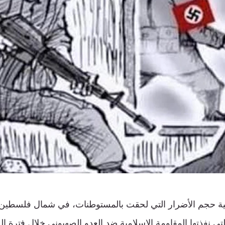
ة حجم الأضرار التي لحقت بالمستوطنات، في شمال فلسطين ا
لتي نفذتها المقاومة الإسلامية ضد العدو الصهيوني خلال فترة 