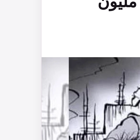
لشمال تفوق المليارين و500 مليون