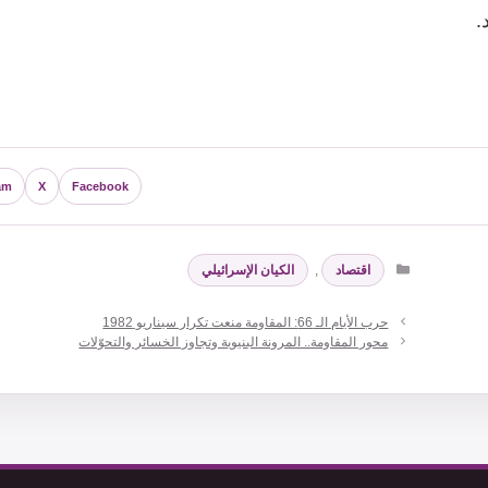
.
am
X
Facebook
التصنيفات
اقتصاد
,
الكيان الإسرائيلي
حرب الأيام الـ 66: المقاومة منعت تكرار سيناريو 1982
محور المقاومة.. المرونة البنيوية وتجاوز الخسائر والتحوّلات