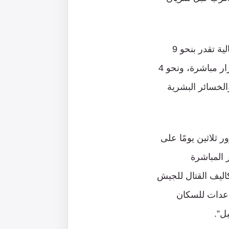
بحسب موقع “ماكور ريشون” “الإسرائيلي”؛ الأضرار التي لحقت بالمستوطنات الشمالية تقدر بنحو 9
مليارات شيكل، أي ما يفوق المليارين و500 مليون دولار، منها 5 مليارات شيكل أضرار مباشرة، ونحو 4
الخسائر البشرية
 ثلاثين يومًا على
 المباشرة
 دون احتساب تكاليف القتال للجيش
ساعدات للسكان
ل”.