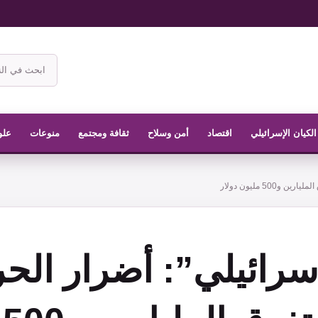
ابحث
في
موقع
الناشر
الكيان الإسرائيلي
اقتصاد
أمن وسلاح
ثقافة ومجتمع
منوعات
علو
50 مليون دولار
إسرائيلي”: أضرار ال