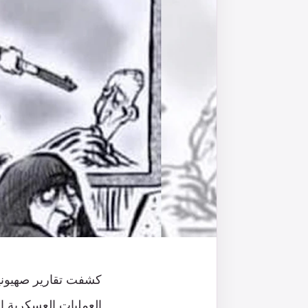
كشفت تقارير صهيوني
العمليات العسكرية ا