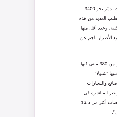
أضاف الموقع: “وفقًا لبيانات إدارة “زخم للشمال” التي تهتم بإعادة تأهيل المستوطنات، دمّر نحو 3400
محتمل أن يتطلب العديد من هذه
ية، وعدد أقل منها
بع الأضرار ناجم عن
كما أشار الموقع إلى أن مستوطنة “كريات شمونة” تعدّ الأكثر تضررًا، حيث دمّر أكثر من 380 مبنى فيها.
يها “شتولا”
صانع والسيارات
ر غير المباشرة في
المستوطنات الحدودية بنحو 3.5 إلى 4 مليارات شيكل. حتّى الآن، دفع صندوق التعويضات أكثر من 16.5
”.