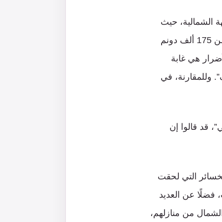
ة الشمالية، حيث
احترق نحو 230 ألف دونم من الغابات والشجيرات الطبيعية في الشمال، منها أكثر من 175 ألف دونم
ضرار هي غابة
شيم توف”. وللمقارنة، في
، قد قالوا إن
لخسائر التي لحقت
توطنًا وإصابة المئات، فضلًا عن العديد
68,500 شخص من مستوطني الشمال من منازلهم،