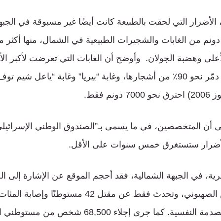
 الأضرار التي لحقت بالطبيعة كانت أيضًا غير مسبوقة في الجبه
على وهضبة الجولان. وأوضح أن الغابات التي تعرضت لأكبر الأ
“رمات نفتالي”، حيث دمّر نحو 90٪ من أشجارها، وغابة “بيريا” وغابة “ياعل 
م فقط.
لى أن المتخصصين، في ما يسمى بـ”الصندوق الوطني الإسرائيلي”
الأضرار ستستغرق خمس سنوات على الأقل.
رية، في الجبهة الشمالية، فقد أحجم الموقع عن الإشارة إلى ا
بضباط وجنود الجيش الصهيوني، وتحدث فقط عن مقتل 42 مس
من حالات الإصابة بالصدمة النفسية. كما جرى إجلاء 