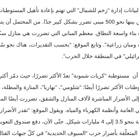
مبنى خلال القتال، من بينها نحو 500 مبنى تضرر بشكل كبير جدًا. من ال
دة بناء واسعة النطاق. معظم المباني التي تضررت هي منازل سكن
ة ومبان زراعية”. وتابع الموقع: “بحسب التقديرات، هناك نحو سُ
ائيلي” في المنطقة خلال الحرب”.
ت الأكثر تضررًا أيضًا: “شلومي”، “نهاريا”، المنارة والمطلة، تل
إلى الأضرار المباشرة لآلاف المنازل والشقق، تضررت أيضًا الم
ني العامة وأنظمة الكهرباء والمياه. ويقول الموقع: “تقدر الأضرا
المتعلّقة بأضرار حرب “السيوف الحديدية” في كلّ جبهات القتال