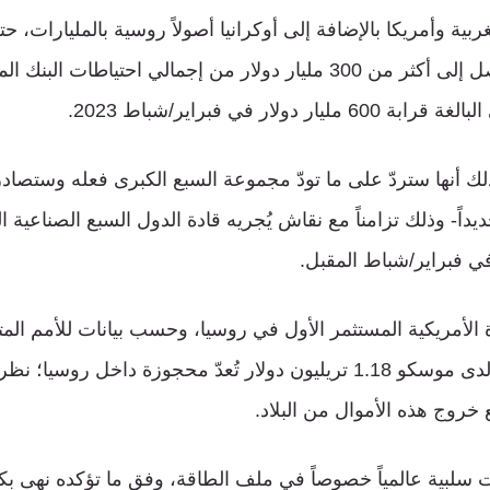
بية وأمريكا بالإضافة إلى أوكرانيا أصولاً روسية بالمليارات، ح
الأصول المصادَرة وصل إلى أكثر من 300 مليار دولار من إجمالي احتي
ر دولار في فبراير/شباط 2023.
ك أنها ستردّ على ما تودّ مجموعة السبع الكبرى فعله وستصادر 
يداً- وذلك تزامناً مع نقاش يُجريه قادة الدول السبع الصناعية 
ي فبراير/شباط المقبل.
دة الأمريكية المستثمر الأول في روسيا، وحسب بيانات للأمم المت
الاستثمارات الأجنبية لدى موسكو 1.18 تريليون دولار تُعدّ محجوزة داخل روس
ع خروج هذه الأموال من البلاد.
رات سلبية عالمياً خصوصاً في ملف الطاقة، وفق ما تؤكده نهى بكر