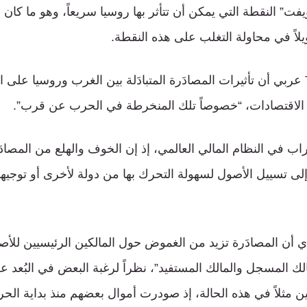
ت” النقطة التي يمكن أن تتأثر بها روسيا سريعاً، وهو ما كان 
لاً في محاولة التغلب على هذه النقطة.
ويضيف قطب لـTRT عربي أن تأثيرات المصادَرة المتبادَلة بين الغرب وروسيا عل
الاقتصادات، “خصوصاً تلك المنخرطة في الحرب عن قرب”.
اب في النظام المالي العالمي، إذ إن الخوف والهلع من المصاد
لى تسييل الأصول لسهولة التحرك بها من دولة لأخرى أو توجيهها
ي أن المصادَرة تزيد من الغموض حول المالكين الرئيسيين للأصو
مالك المسجل والمالك المستفيد”، نظراً لرغبة البعض في البُعد ع
ن مثلاً في هذه الحالة، إذ صودرت أموال بعضهم منذ بداية الحر