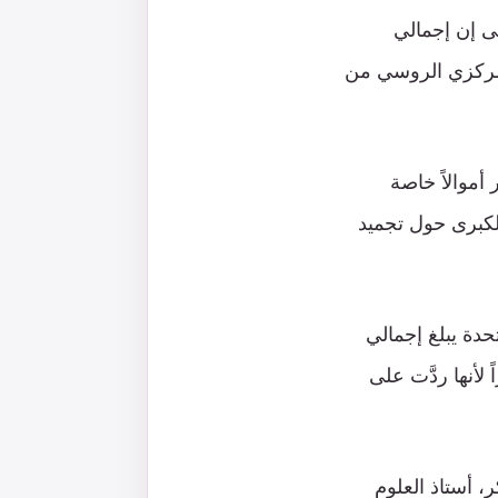
تى إن إجمالي
اطات البنك المركزي الروسي من
أموالاً خاصة
الكبرى حول تجميد
حدة يبلغ إجمالي
يا؛ نظراً لأنها ردَّت على
، أستاذ العلوم