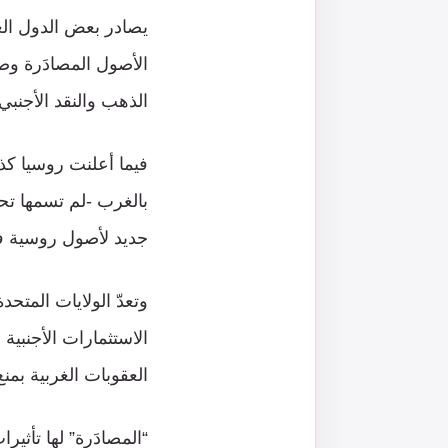
يصادر بعض الدول الغر
الذهب والنقد الأجنبي البالغة قرابة 600 مليا
فيما أعلنت روسيا كذل
بالغرب -لم تسمها تحد
جديد لأصول روسية ف
وتعدّ الولايات المتح
العقوبات الغربية بمن
“المصادَرة” لها تأثي