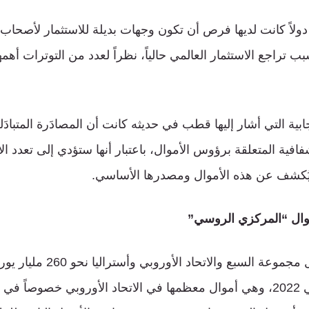
لاً كانت لديها فرص أن تكون وجهات بديلة للاستثمار لأصحاب
تراجع الاستثمار العالمي حالياً، نظراً لعدد من التوترات أهم
ابية التي أشار إليها قطب في حديثه كانت أن المصادَرة المتبادَل
فية المتعلقة برؤوس الأموال، باعتبار أنها ستؤدي إلى تعدد ال
د يُكشف عن هذه الأموال ومصدرها الأساسي.
موال “المركزي الروسي”
وفي حين جمَّدت دول مجموعة السبع 
المركزي الروسي في 2022، وهي أموال معظمها في الاتحاد الأوروبي خصوصا