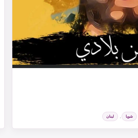
شويا
,
لبنان